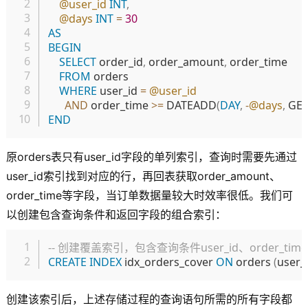
@user_id
INT
,
@days
INT
=
30
AS
BEGIN
SELECT
 order_id
,
 order_amount
,
 order_time

FROM
 orders

WHERE
 user_id 
=
@user_id
AND
 order_time 
>=
 DATEADD
(
DAY
,
-
@days
,
 GE
END
原orders表只有user_id字段的单列索引，查询时需要先通过
user_id索引找到对应的行，再回表获取order_amount、
order_time等字段，当订单数据量较大时效率很低。我们可
以创建包含查询条件和返回字段的组合索引：
复制
-- 创建覆盖索引，包含查询条件user_id、order_time和
CREATE
INDEX
 idx_orders_cover 
ON
 orders 
(
user_
创建该索引后，上述存储过程的查询语句所需的所有字段都