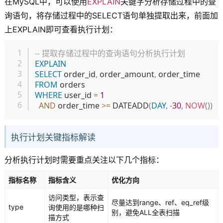
在MySQL中，可以使用
EXPLAIN
关键字分析存储过程中的查
询语句，将存储过程中的SELECT语句单独提取出来，前面加
上EXPLAIN即可查看执行计划：
复制
-- 提取存储过程中的查询语句分析执行计划
EXPLAIN
SELECT
 order_id
,
 order_amount
,
FROM
WHERE
 user_id 
=
1
AND
 order_time 
>=
 DATEADD
(
DAY
,
-
30
,
NOW
(
)
)
执行计划关键指标解读
分析执行计划时需要重点关注以下几个指标：
指标名称
指标含义
优化方向
访问类型，表示查
尽量达到range、ref、eq_ref级
type
询使用的是哪种扫
别，避免ALL全表扫描
描方式