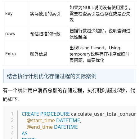
如果为NULL说明没有使用索引，
key
实际使用的索引
需要检查索引是否存在或是否失
效
扫描行数越少越好，说明查询过
rows
预估扫描的行数
滤性越强
出现Using filesort、Using
Extra
额外信息
temporary说明存在排序或临时
表问题，需要优化
结合执行计划优化存储过程的实际案例
有一个统计用户消费总额的存储过程，执行耗时超过5秒，代
码如下：
复制
CREATE
PROCEDURE
 calculate_user_total_consum
@start_time
DATETIME
,
@end_time
DATETIME
AS