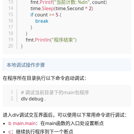
		fmt
.
Printf
(
"当前计数: %dn"
,
 count
)
		time
.
Sleep
(
time
.
Second 
*
2
)
if
 count 
>=
5
{
break
}
}
	fmt
.
Println
(
"程序结束"
)
}
本地调试操作步骤
在程序所在目录执行以下命令启动调试：
复制
# 调试当前目录下的main包程序
dlv debug 
.
进入dlv调试交互界面后，可以使用以下常用命令进行调试：
b main.main
：在main函数的入口处设置断点
c
：继续执行程序到下一个断点