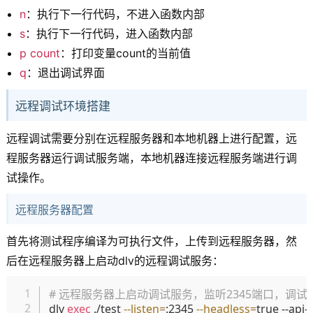
n
：执行下一行代码，不进入函数内部
s
：执行下一行代码，进入函数内部
p count
：打印变量count的当前值
q
：退出调试界面
远程调试环境搭建
远程调试需要分别在远程服务器和本地机器上进行配置，远
程服务器运行调试服务端，本地机器连接远程服务端进行调
试操作。
远程服务器配置
首先将测试程序编译为可执行文件，上传到远程服务器，然
后在远程服务器上启动dlv的远程调试服务：
复制
# 远程服务器上启动调试服务，监听2345端口，调试te
dlv 
exec
 ./test 
--listen
=
:2345 
--headless
=
true --api-