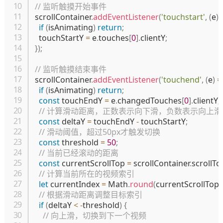
// 监听触摸开始事件
scrollContainer
.
addEventListener
(
'touchstart'
,
(
e
)
if
(
isAnimating
)
return
;
  touchStartY 
=
 e
.
touches
[
0
]
.
clientY
;
}
)
;
// 监听触摸结束事件
scrollContainer
.
addEventListener
(
'touchend'
,
(
e
)
=
if
(
isAnimating
)
return
;
const
 touchEndY 
=
 e
.
changedTouches
[
0
]
.
clientY
;
// 计算滑动距离，正数表示向下滑，负数表示向上滑
const
 deltaY 
=
 touchEndY 
-
 touchStartY
;
// 滑动阈值，超过50px才触发切换
const
 threshold 
=
50
;
// 当前已经滚动的距离
const
 currentScrollTop 
=
 scrollContainer
.
scrollTo
// 计算当前所在的视频索引
let
 currentIndex 
=
 Math
.
round
(
currentScrollTop 
// 根据滑动距离调整目标索引
if
(
deltaY 
<
-
threshold
)
{
// 向上滑，切换到下一个视频