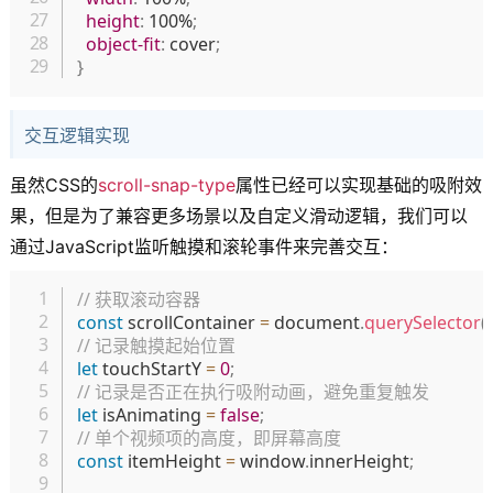
height
:
 100%
;
object-fit
:
 cover
;
}
交互逻辑实现
虽然CSS的
scroll-snap-type
属性已经可以实现基础的吸附效
果，但是为了兼容更多场景以及自定义滑动逻辑，我们可以
通过JavaScript监听触摸和滚轮事件来完善交互：
复制
// 获取滚动容器
const
 scrollContainer 
=
 document
.
querySelector
(
// 记录触摸起始位置
let
 touchStartY 
=
0
;
// 记录是否正在执行吸附动画，避免重复触发
let
 isAnimating 
=
false
;
// 单个视频项的高度，即屏幕高度
const
 itemHeight 
=
 window
.
innerHeight
;