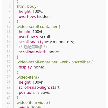
}
html, body
{
height
:
 100%
;
overflow
:
 hidden
;
}
.video-scroll-container
{
height
:
 100vh
;
overflow-y
:
 scroll
;
scroll-snap-type
:
 y mandatory
;
/* 隐藏滚动条 */
scrollbar-width
:
 none
;
}
.video-scroll-container::-webkit-scrollbar
{
display
:
 none
;
}
.video-item
{
height
:
 100vh
;
scroll-snap-align
:
 start
;
position
:
 relative
;
}
.video-item video
{
width
:
 100%
;