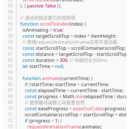
}
,
{
passive
:
false
}
)
;
// 滚动到指定索引的视频项
function
scrollToIndex
(
index
)
{
  isAnimating 
=
true
;
const
 targetScrollTop 
=
 index 
*
 itemHeight
;
// 使用requestAnimationFrame实现平滑动画
const
 startScrollTop 
=
 scrollContainer
.
scrollTop
;
const
 distance 
=
 targetScrollTop 
-
 startScrollTop
;
const
 duration 
=
300
;
// 动画时长300ms
let
 startTime 
=
null
;
function
animate
(
currentTime
)
{
if
(
!
startTime
)
 startTime 
=
 currentTime
;
const
 elapsedTime 
=
 currentTime 
-
 startTime
;
const
 progress 
=
 Math
.
min
(
elapsedTime 
/
 dura
// 使用缓动函数让动画更自然
const
 easeProgress 
=
easeOutCubic
(
progress
)
;
    scrollContainer
.
scrollTop 
=
 startScrollTop 
+
 dist
if
(
progress 
<
1
)
{
requestAnimationFrame
(
animate
)
;