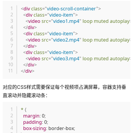
复制
<
div
class
=
"
video-scroll-container
"
>
<
div
class
=
"
video-item
"
>
<
video
src
=
"
video1.mp4
"
loop
muted
autoplay
>
</
div
>
<
div
class
=
"
video-item
"
>
<
video
src
=
"
video2.mp4
"
loop
muted
autoplay
>
</
div
>
<
div
class
=
"
video-item
"
>
<
video
src
=
"
video3.mp4
"
loop
muted
autoplay
>
</
div
>
</
div
>
对应的CSS样式需要保证每个视频项占满屏幕，容器支持垂
直滚动并隐藏滚动条：
复制
*
{
margin
:
 0
;
padding
:
 0
;
box-sizing
:
 border-box
;