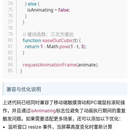
}
else
{
      isAnimating 
=
false
;
}
}
// 缓动函数：三次方缓出
function
easeOutCubic
(
t
)
{
return
1
-
 Math
.
pow
(
1
-
 t
,
3
)
;
}
requestAnimationFrame
(
animate
)
;
}
兼容与优化说明
上述代码已经同时兼容了移动端触摸滑动和PC端鼠标滚轮操
作，并且通过
isAnimating
标志位避免了动画执行期间的重复
触发问题。如果需要适配更多场景，还可以添加以下优化：
监听窗口 resize 事件，当屏幕高度变化时重新计算