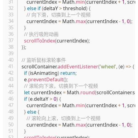
    currentIndex 
=
 Math
.
min
(
currentIndex 
+
1
,
 scro
}
else
if
(
deltaY 
>
 threshold
)
{
// 向下滑，切换到上一个视频
    currentIndex 
=
 Math
.
max
(
currentIndex 
-
1
,
0
)
;
}
// 执行吸附动画
scrollToIndex
(
currentIndex
)
;
}
)
;
// 监听鼠标滚轮事件
scrollContainer
.
addEventListener
(
'wheel'
,
(
e
)
=>
{
if
(
isAnimating
)
return
;
  e
.
preventDefault
(
)
;
// 滚轮向下滚，切换到下一个视频
let
 currentIndex 
=
 Math
.
round
(
scrollContainer
.
sc
if
(
e
.
deltaY 
>
0
)
{
    currentIndex 
=
 Math
.
min
(
currentIndex 
+
1
,
 scro
}
else
{
// 滚轮向上滚，切换到上一个视频
    currentIndex 
=
 Math
.
max
(
currentIndex 
-
1
,
0
)
;
}
scrollToIndex
(
currentIndex
)
;