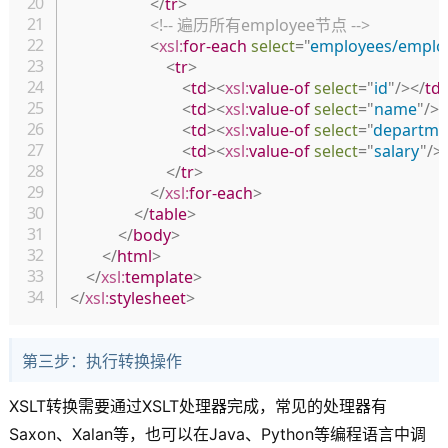
</
tr
>
<!-- 遍历所有employee节点 -->
<
xsl:
for-each
select
=
"
employees/emplo
<
tr
>
<
td
>
<
xsl:
value-of
select
=
"
id
"
/>
</
td
<
td
>
<
xsl:
value-of
select
=
"
name
"
/>
<
<
td
>
<
xsl:
value-of
select
=
"
departme
<
td
>
<
xsl:
value-of
select
=
"
salary
"
/>
</
tr
>
</
xsl:
for-each
>
</
table
>
</
body
>
</
html
>
</
xsl:
template
>
</
xsl:
stylesheet
>
第三步：执行转换操作
XSLT转换需要通过XSLT处理器完成，常见的处理器有
Saxon、Xalan等，也可以在Java、Python等编程语言中调