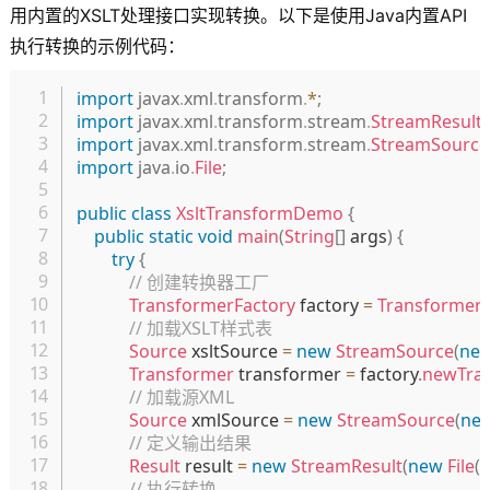
用内置的XSLT处理接口实现转换。以下是使用Java内置API
执行转换的示例代码：
复制
import
javax
.
xml
.
transform
.
*
;
import
javax
.
xml
.
transform
.
stream
.
StreamResult
;
import
javax
.
xml
.
transform
.
stream
.
StreamSource
import
java
.
io
.
File
;
public
class
XsltTransformDemo
{
public
static
void
main
(
String
[
]
 args
)
{
try
{
// 创建转换器工厂
TransformerFactory
 factory 
=
TransformerF
// 加载XSLT样式表
Source
 xsltSource 
=
new
StreamSource
(
ne
Transformer
 transformer 
=
 factory
.
newTra
// 加载源XML
Source
 xmlSource 
=
new
StreamSource
(
ne
// 定义输出结果
Result
 result 
=
new
StreamResult
(
new
File
(
"
// 执行转换