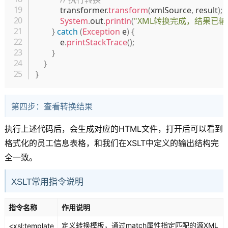
            transformer
.
transform
(
xmlSource
,
 result
)
;
System
.
out
.
println
(
"XML转换完成，结果已输出到e
}
catch
(
Exception
 e
)
{
            e
.
printStackTrace
(
)
;
}
}
}
第四步：查看转换结果
执行上述代码后，会生成对应的HTML文件，打开后可以看到
格式化的员工信息表格，和我们在XSLT中定义的输出结构完
全一致。
XSLT常用指令说明
指令名称
作用说明
定义转换模板，通过match属性指定匹配的源XML
<xsl:template