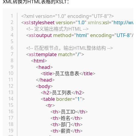
XML转换为HTML表格的XSLT：
复制
<?xml version="1.0" encoding="UTF-8"?>
<
xsl:
stylesheet
version
=
"
1.0
"
xmlns:
xsl
=
"
http://w
<!-- 定义输出格式为HTML -->
<
xsl:
output
method
=
"
html
"
encoding
=
"
UTF-8
"
/
<!-- 匹配根节点，输出HTML整体结构 -->
<
xsl:
template
match
=
"
/
"
>
<
html
>
<
head
>
<
title
>
员工信息表
</
title
>
</
head
>
<
body
>
<
h2
>
员工列表
</
h2
>
<
table
border
=
"
1
"
>
<
tr
>
<
th
>
员工ID
</
th
>
<
th
>
姓名
</
th
>
<
th
>
部门
</
th
>
<
th
>
薪资
</
th
>