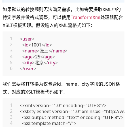
如果默认的转换规则无法满足需求，比如需要提取XML中的
特定字段并做格式调整，可以使用
TransformXml
处理器配合
XSLT模板实现。假设输入的XML流格式如下：
复制
<
user
>
<
id
>
1001
</
id
>
<
name
>
张三
</
name
>
<
age
>
25
</
age
>
<
city
>
北京
</
city
>
</
user
>
我们需要将其转换为仅包含id、name、city字段的JSON格
式，对应的XSLT模板代码如下：
复制
<?xml version="1.0" encoding="UTF-8"?>

<xsl:stylesheet version="1.0" xmlns:xsl="http://
  <xsl:output method="text" encoding="UTF-8"/>

  <xsl:template match="/">
