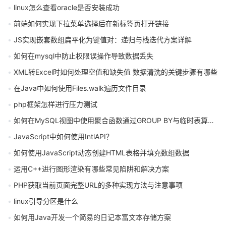
linux怎么查看oracle是否安装成功
前端如何实现下拉菜单选择后在新标签页打开链接
JS实现嵌套数组扁平化为键值对：递归与栈迭代方案详解
如何在mysql中防止权限误操作导致数据丢失
XML转Excel时如何处理空值和缺失值 数据清洗的关键步骤有哪些
在Java中如何使用Files.walk遍历文件目录
php框架怎样进行压力测试
如何在MySQL视图中使用聚合函数通过GROUP BY与临时表算法实现
JavaScript中如何使用IntlAPI？
如何使用JavaScript动态创建HTML表格并填充数组数据
运用C++进行图形渲染有哪些常见陷阱和解决方案
PHP获取当前页面完整URL的多种实现方法与注意事项
linux引导分区是什么
如何用Java开发一个简易的日记本富文本存储方案