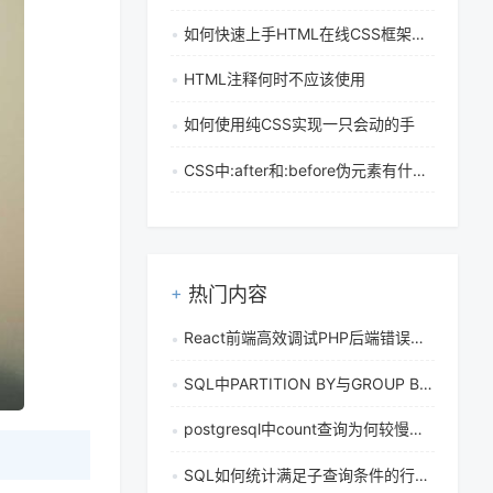
如何快速上手HTML在线CSS框架和前端UI库？
HTML注释何时不应该使用
如何使用纯CSS实现一只会动的手
CSS中:after和:before伪元素有什么作用，具体该如何使用
热门内容
React前端高效调试PHP后端错误的完整指南与最佳实践
SQL中PARTITION BY与GROUP BY有什么区别，分别适合什么应用场景
postgresql中count查询为何较慢，有哪些实用的优化技巧
SQL如何统计满足子查询条件的行数_嵌套COUNT函数实战