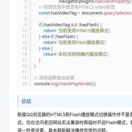
                     navigator
.
plugins
.
hasOwnProperty
(
// 检测页面中是否有HTML5 video标签
const
 hasVideoTag 
=
 document
.
querySelector
if
(
hasVideoTag 
&&
!
hasFlash
)
{
return
'当前使用HTML5播放模式'
;
}
else
if
(
hasFlash
)
{
return
'当前使用Flash播放模式'
;
}
else
{
return
'未检测到明确的播放模式'
;
}
}
// 调用函数输出结果
console
.
log
(
checkPlayMode
(
)
)
;
总结
新版QQ浏览器的HTML5和Flash播放模式切换操作并
式，仅在访问老旧网站无法兼容时再临时开启Flash模
逐一检查设置，基本都能解决播放异常的问题。