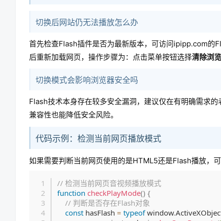
切换后网站仍无法播放怎么办
首先检查Flash插件是否为最新版本，可访问ipipp.c
后重新加载网页，操作步骤为：点击菜单按钮选择
清除浏
切换模式会影响浏览器安全吗
Flash技术本身存在较多安全漏洞，建议仅在有明确需求的
兼容性也能降低安全风险。
代码示例：检测当前网页播放模式
如果需要判断当前网页使用的是HTML5还是Flash播放，可以
// 检测当前网页音视频播放模式
function
checkPlayMode
(
)
{
// 判断是否存在Flash对象
const
 hasFlash 
=
typeof
 window
.
ActiveXObjec