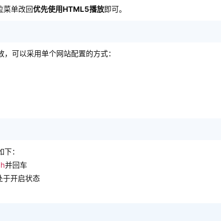
拉菜单改回
优先使用HTML5播放
即可。
播放，可以采用单个网站配置的方式：
如下：
sh
并回车
处于开启状态