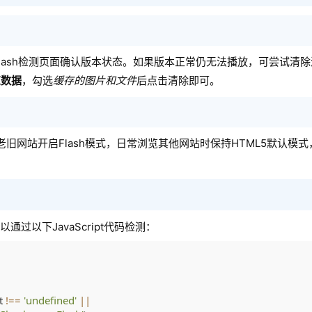
om的Flash检测页面确认版本状态。如果版本正常仍无法播放，可尝试清
览数据
，勾选
缓存的图片和文件
后点击清除即可。
老旧网站开启Flash模式，日常浏览其他网站时保持HTML5默认模
通过以下JavaScript代码检测：
t 
!==
'undefined'
||