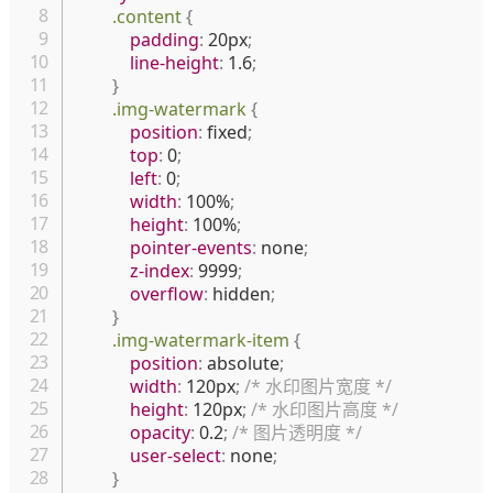
.content
{
padding
:
 20px
;
line-height
:
 1.6
;
}
.img-watermark
{
position
:
 fixed
;
top
:
 0
;
left
:
 0
;
width
:
 100%
;
height
:
 100%
;
pointer-events
:
 none
;
z-index
:
 9999
;
overflow
:
 hidden
;
}
.img-watermark-item
{
position
:
 absolute
;
width
:
 120px
;
/* 水印图片宽度 */
height
:
 120px
;
/* 水印图片高度 */
opacity
:
 0.2
;
/* 图片透明度 */
user-select
:
 none
;
}