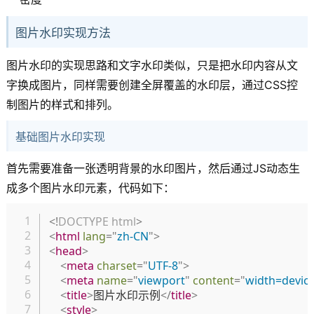
图片水印实现方法
图片水印的实现思路和文字水印类似，只是把水印内容从文
字换成图片，同样需要创建全屏覆盖的水印层，通过CSS控
制图片的样式和排列。
基础图片水印实现
首先需要准备一张透明背景的水印图片，然后通过JS动态生
成多个图片水印元素，代码如下：
复制
<!
DOCTYPE
html
>
<
html
lang
=
"
zh-CN
"
>
<
head
>
<
meta
charset
=
"
UTF-8
"
>
<
meta
name
=
"
viewport
"
content
=
"
width=device-
<
title
>
图片水印示例
</
title
>
<
style
>