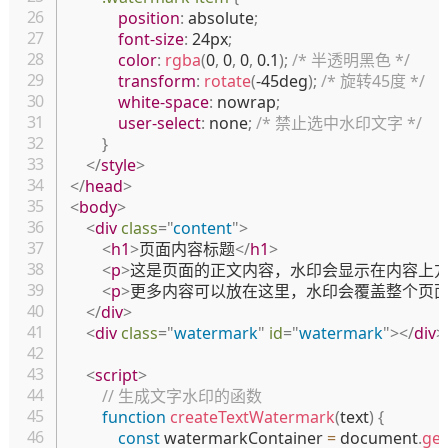
position
:
 absolute
;
font-size
:
 24px
;
color
:
rgba
(
0
,
 0
,
 0
,
 0.1
)
;
/* 半透明黑色 */
transform
:
rotate
(
-45deg
)
;
/* 旋转45度 */
white-space
:
 nowrap
;
user-select
:
 none
;
/* 禁止选中水印文字 */
}
</
style
>
</
head
>
<
body
>
<
div
class
=
"
content
"
>
<
h1
>
页面内容标题
</
h1
>
<
p
>
这是页面的正文内容，水印会显示在内容上
<
p
>
更多内容可以放在这里，水印会覆盖整个页
</
div
>
<
div
class
=
"
watermark
"
id
=
"
watermark
"
>
</
div
>
<
script
>
// 生成文字水印的函数
function
createTextWatermark
(
text
)
{
const
 watermarkContainer 
=
 document
.
get