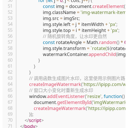
for
(
let
 j 
=
0
;
 j 
<
 cols
;
 j
++
)
{
const
 img 
=
 document
.
createElement
(
'
                    img
.
className 
=
'img-watermark-item'
                    img
.
src 
=
 imgSrc
;
                    img
.
style
.
left 
=
 j 
*
 itemWidth 
+
'px'
;
                    img
.
style
.
top 
=
 i 
*
 itemHeight 
+
'px'
;
// 随机旋转角度，让水印更自然
const
 rotateAngle 
=
 Math
.
random
(
)
*
6
                    img
.
style
.
transform 
=
`
rotate(
${
rotateA
                    watermarkContainer
.
appendChild
(
img
)
}
}
}
// 调用函数生成图片水印，这里使用示例图片
createImageWatermark
(
'https://ipipp.com/
// 窗口大小变化时重新生成水印
        window
.
addEventListener
(
'resize'
,
function
(
)
{
            document
.
getElementById
(
'imgWatermark'
createImageWatermark
(
'https://ipipp.co
}
)
;
</
script
>
</
body
>