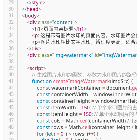
</
style
>
</
head
>
<
body
>
<
div
class
=
"
content
"
>
<
h1
>
页面内容标题
</
h1
>
<
p
>
这是带有图片水印的页面内容，水印图片会
<
p
>
图片水印相比文字水印，辨识度更高，适合
</
div
>
<
div
class
=
"
img-watermark
"
id
=
"
imgWatermark
<
script
>
// 生成图片水印的函数，参数为水印图片的路径
function
createImageWatermark
(
imgSrc
)
{
const
 watermarkContainer 
=
 document
.
get
const
 containerWidth 
=
 window
.
innerWidth
const
 containerHeight 
=
 window
.
innerHeig
const
 itemWidth 
=
150
;
// 单个水印图片的占
const
 itemHeight 
=
150
;
// 单个水印图片的
const
 cols 
=
 Math
.
ceil
(
containerWidth 
/
 ite
const
 rows 
=
 Math
.
ceil
(
containerHeight 
/
 i
for
(
let
 i 
=
0
;
 i 
<
 rows
;
 i
++
)
{