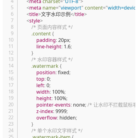
<
meta
charset
=
"
UTF-8
"
>
<
meta
name
=
"
viewport
"
content
=
"
width=device-
<
title
>
文字水印示例
</
title
>
<
style
>
/* 页面内容样式 */
.content
{
padding
:
 20px
;
line-height
:
 1.6
;
}
/* 水印容器样式 */
.watermark
{
position
:
 fixed
;
top
:
 0
;
left
:
 0
;
width
:
 100%
;
height
:
 100%
;
pointer-events
:
 none
;
/* 让水印不拦截鼠标事件
z-index
:
 9999
;
overflow
:
 hidden
;
}
/* 单个水印文字样式 */
.watermark-item
{