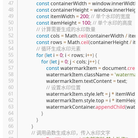
const
 containerWidth 
=
 window
.
innerWidth
const
 containerHeight 
=
 window
.
innerHeig
const
 itemWidth 
=
200
;
// 单个水印的宽度
const
 itemHeight 
=
100
;
// 单个水印的高度
// 计算需要生成的水印数量
const
 cols 
=
 Math
.
ceil
(
containerWidth 
/
 ite
const
 rows 
=
 Math
.
ceil
(
containerHeight 
/
 i
// 循环生成水印元素
for
(
let
 i 
=
0
;
 i 
<
 rows
;
 i
++
)
{
for
(
let
 j 
=
0
;
 j 
<
 cols
;
 j
++
)
{
const
 watermarkItem 
=
 document
.
crea
                    watermarkItem
.
className 
=
'watermar
                    watermarkItem
.
textContent 
=
 text
;
// 设置水印位置
                    watermarkItem
.
style
.
left 
=
 j 
*
 itemWidt
                    watermarkItem
.
style
.
top 
=
 i 
*
 itemHeig
                    watermarkContainer
.
appendChild
(
wate
}
}
}
// 调用函数生成水印，传入水印文字