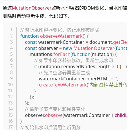
通过
MutationObserver
监听水印容器的DOM变化，当水印被
删除时自动重新生成，代码如下：
复制
// 监听水印容器变化，防止水印被删除
function
observeWatermark
(
)
{
const
 watermarkContainer 
=
 document
.
getEle
const
 observer 
=
new
MutationObserver
(
functi
        mutations
.
forEach
(
function
(
mutation
)
{
// 如果水印容器被修改，重新生成水印
if
(
mutation
.
removedNodes
.
length 
>
0
||
 m
// 先清空容器再重新生成
                watermarkContainer
.
innerHTML 
=
''
;
createTextWatermark
(
'内部资料 禁止外传'
}
}
)
;
}
)
;
// 监听子节点变化和属性变化
    observer
.
observe
(
watermarkContainer
,
{
childLi
}
// 初始化水印后调用监听函数