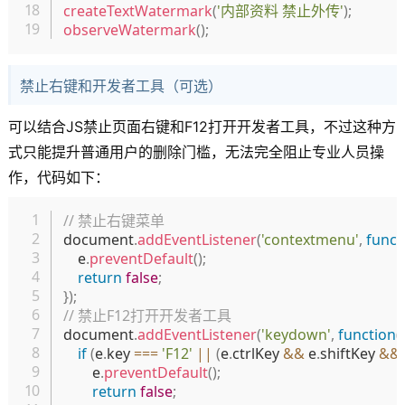
createTextWatermark
(
'内部资料 禁止外传'
)
;
observeWatermark
(
)
;
禁止右键和开发者工具（可选）
可以结合JS禁止页面右键和F12打开开发者工具，不过这种方
式只能提升普通用户的删除门槛，无法完全阻止专业人员操
作，代码如下：
复制
// 禁止右键菜单
document
.
addEventListener
(
'contextmenu'
,
funct
    e
.
preventDefault
(
)
;
return
false
;
}
)
;
// 禁止F12打开开发者工具
document
.
addEventListener
(
'keydown'
,
function
(
if
(
e
.
key 
===
'F12'
||
(
e
.
ctrlKey 
&&
 e
.
shiftKey 
&&
        e
.
preventDefault
(
)
;
return
false
;