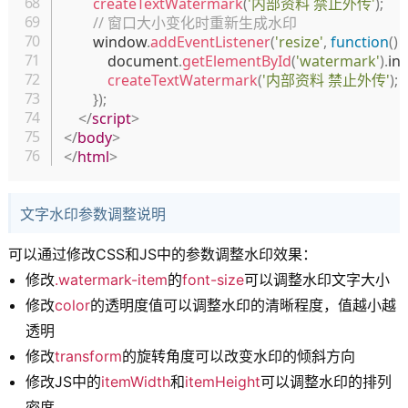
createTextWatermark
(
'内部资料 禁止外传'
)
;
// 窗口大小变化时重新生成水印
        window
.
addEventListener
(
'resize'
,
function
(
)
{
            document
.
getElementById
(
'watermark'
)
.
in
createTextWatermark
(
'内部资料 禁止外传'
)
;
}
)
;
</
script
>
</
body
>
</
html
>
文字水印参数调整说明
可以通过修改CSS和JS中的参数调整水印效果：
修改
.watermark-item
的
font-size
可以调整水印文字大小
修改
color
的透明度值可以调整水印的清晰程度，值越小越
透明
修改
transform
的旋转角度可以改变水印的倾斜方向
修改JS中的
itemWidth
和
itemHeight
可以调整水印的排列
密度