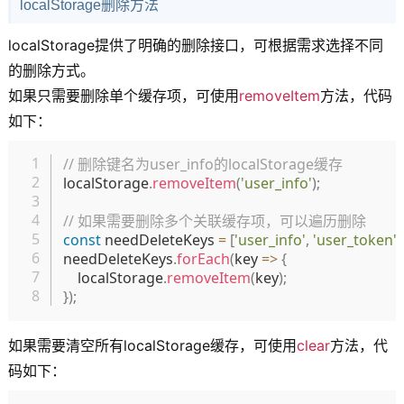
localStorage删除方法
localStorage提供了明确的删除接口，可根据需求选择不同
的删除方式。
如果只需要删除单个缓存项，可使用
removeItem
方法，代码
如下：
复制
// 删除键名为user_info的localStorage缓存
localStorage
.
removeItem
(
'user_info'
)
;
// 如果需要删除多个关联缓存项，可以遍历删除
const
 needDeleteKeys 
=
[
'user_info'
,
'user_token'
,
needDeleteKeys
.
forEach
(
key
=>
{
    localStorage
.
removeItem
(
key
)
;
}
)
;
如果需要清空所有localStorage缓存，可使用
clear
方法，代
码如下：