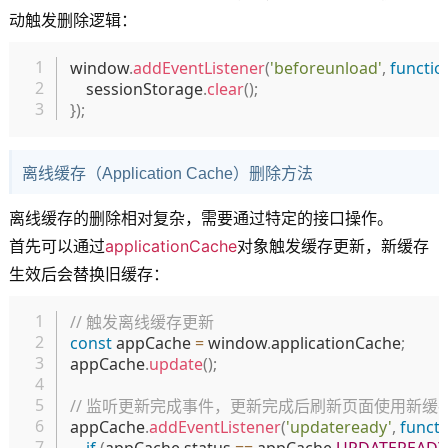
动触发删除逻辑：
复制
window
.
addEventListener
(
'beforeunload'
,
functio
    sessionStorage
.
clear
(
)
;
}
)
;
离线缓存（Application Cache）删除方法
离线缓存的删除相对复杂，需要通过特定的接口操作。
首先可以通过
applicationCache
对象触发缓存更新，新缓存
生效后会替换旧缓存：
复制
// 触发离线缓存更新
const
 appCache 
=
 window
.
applicationCache
;
appCache
.
update
(
)
;
// 监听更新完成事件，更新完成后刷新页面使用新缓
appCache
.
addEventListener
(
'updateready'
,
functi
if
(
appCache
.
status 
==
 appCache
.
UPDATEREADY