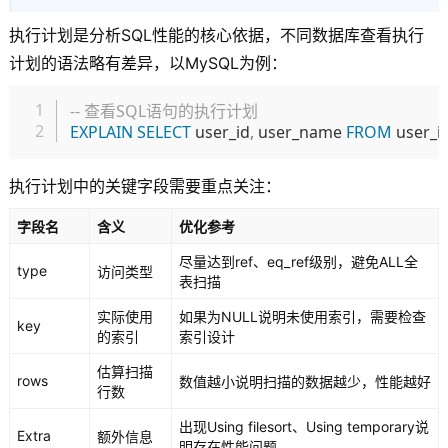
执行计划是分析SQL性能的核心依据，不同数据库查看执行
计划的语法略有差异，以MySQL为例：
复制
-- 查看SQL语句的执行计划
EXPLAIN
SELECT
 user_id
,
 user_name 
FROM
 user_i
执行计划中的关键字段需要重点关注：
字段名
含义
优化参考
尽量达到ref、eq_ref级别，避免ALL全
type
访问类型
表扫描
实际使用
如果为NULL说明未使用索引，需要检查
key
的索引
索引设计
估算扫描
rows
数值越小说明扫描的数据越少，性能越好
行数
出现Using filesort、Using temporary说
Extra
额外信息
明存在性能问题