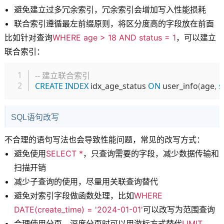
避免建立过多冗余索引，冗余索引会增加写入性能损耗
联合索引遵循最左前缀原则，将区分度高的字段放在前面
比如针对查询
WHERE age > 18 AND status = 1
，可以建立
联合索引：
复制
-- 建立联合索引
CREATE
INDEX
 idx_age_status 
ON
 user_info
(
age
,
s
SQL语句改写
不合理的语句写法也会导致性能问题，常见的改写方式：
避免使用
SELECT *
，只查询需要的字段，减少数据传输和
扫描开销
减少子查询的使用，尽量用关联查询替代
避免对索引字段做函数处理，比如
WHERE
DATE(create_time) = '2024-01-01'
可以改写为范围查询
合理使用分页，深度分页时可以用游标方式替代
LIMIT