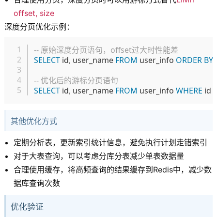
offset, size
深度分页优化示例：
复制
-- 原始深度分页语句，offset过大时性能差
SELECT
 id
,
 user_name 
FROM
 user_info 
ORDER
BY
 
-- 优化后的游标分页语句
SELECT
 id
,
 user_name 
FROM
 user_info 
WHERE
 id 
其他优化方式
定期分析表，更新索引统计信息，避免执行计划走错索引
对于大表查询，可以考虑分库分表减少单表数据量
合理使用缓存，将高频查询的结果缓存到Redis中，减少数
据库查询次数
优化验证