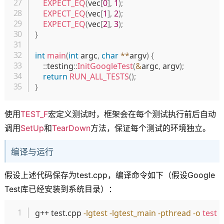
EXPECT_EQ
(
vec
[
0
]
,
1
)
;
EXPECT_EQ
(
vec
[
1
]
,
2
)
;
EXPECT_EQ
(
vec
[
2
]
,
3
)
;
}
int
main
(
int
 argc
,
char
*
*
argv
)
{
::
testing
::
InitGoogleTest
(
&
argc
,
 argv
)
;
return
RUN_ALL_TESTS
(
)
;
}
使用
TEST_F
宏定义测试时，框架会在每个测试执行前后自动
调用
SetUp
和
TearDown
方法，保证每个测试的环境独立。
编译与运行
假设上述代码保存为test.cpp，编译命令如下（假设Google
Test库已经安装到系统目录）：
复制
g++ test.cpp 
-lgtest
-lgtest_main
-pthread
-o
test