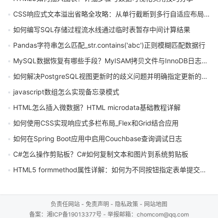
CSS响应式文本溢出省略全攻略：从单行截断到多行自适应布局优化
如何编写SQL存储过程流水线通过临时表暂存中间计算结果
Pandas字符串怎么匹配_str.contains('abc')正则模糊匹配数据行
MySQL数据恢复有哪些手段？MyISAM拷贝文件与InnoDB日志恢复怎么操作
如何解决PostgreSQL视图更新时的歧义问题并明确指定更新的基表
javascript数组怎么实现备忘录模式
HTML怎么插入微数据？HTML microdata基础教程详解
如何使用CSS实现响应式多栏布局_Flex和Grid结合应用
如何在Spring Boot应用中启用Couchbase查询调试日志
C#怎么操作剪贴板？C#如何复制文本和图片到系统剪贴板
HTML5 formmethod属性详解：如何为不同按钮指定表单提交方法
负责任网站
-
免责声明
-
隐私政策
-
网站地图
备案：
湘ICP备19013377号
- 举报邮箱：chomcom@qq.com