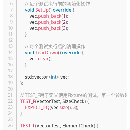
// 每个测试执行前的初始化操作
void
SetUp
(
)
override
{
        vec
.
push_back
(
1
)
;
        vec
.
push_back
(
2
)
;
        vec
.
push_back
(
3
)
;
}
// 每个测试执行后的清理操作
void
TearDown
(
)
override
{
        vec
.
clear
(
)
;
}
    std
::
vector
<
int
>
 vec
;
}
;
// TEST_F用于定义使用Fixture的测试，第一个参数是F
TEST_F
(
VectorTest
,
 SizeCheck
)
{
EXPECT_EQ
(
vec
.
size
(
)
,
3
)
;
}
TEST_F
(
VectorTest
,
 ElementCheck
)
{