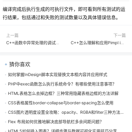
编译完成后执行生成的可执行文件，即可看到所有测试的运
行结果，包括通过和失败的测试数量以及具体错误信息。
上一篇
下一篇
C++函数中异常处理的调试技巧是什么
C++怎么理解和应用Pimpl idiom实现编译防火墙解耦项目编译依赖
猜你喜欢
如何掌握InDesign脚本实现替换文本框内容并应用样式
PHP中exec函数怎么执行系统命令？有哪些使用注意事项？
HTML表格怎么去掉边框？三种常用隐藏表格边框的方法详解
CSS表格属性border-collapse与border-spacing怎么使用
CSS图片透明度设置全攻略：opacity、RGBA和filter三种方法详解
Flex 布局如何优雅地解决底部导航栏多余间距问题？
HTML5如何插入图表？详细步骤与数据可视化实用技巧分享