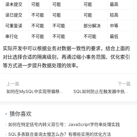
读未提交
可能
可能
可能
最高
读已提交
不可能
可能
可能
较高
可重复读
不可能
不可能
部分解决
中等
串行化
不可能
不可能
不可能
最低
实际开发中可以根据业务对数据一致性的要求，结合上面的
对比选择合适的隔离级别，再通过缩小事务范围、优化索引
等方式进一步提升数据处理的效率。
上一篇
下一篇
如何在MySQL中实现带偏移量的批量更新数据利用LIMIT和OFFSET
SQL如何防止在触发器中执行高耗时的复杂运算？采用异步处理思路可行吗
猜你喜欢
如何在特定括号内转义双引号：JavaScript字符串处理实践
SQL多表联合查询太慢怎么办？有哪些实用的优化方法