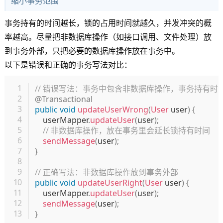
缩小事务范围
事务持有的时间越长，锁的占用时间就越久，并发冲突的概
率越高。尽量把非数据库操作（如接口调用、文件处理）放
到事务外部，只把必要的数据库操作放在事务中。
以下是错误和正确的事务写法对比：
复制
// 错误写法：事务中包含非数据库操作，事务持有时
@Transactional
public
void
updateUserWrong
(
User
 user
)
{
    userMapper
.
updateUser
(
user
)
;
// 非数据库操作，放在事务里会延长锁持有时间
sendMessage
(
user
)
;
}
// 正确写法：非数据库操作放到事务外部
public
void
updateUserRight
(
User
 user
)
{
    userMapper
.
updateUser
(
user
)
;
sendMessage
(
user
)
;
}