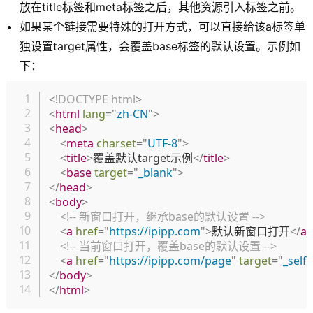
放在title标签和meta标签之后，其他资源引入标签之前。
如果某个链接需要特殊的打开方式，可以直接给该a标签单
独设置target属性，会覆盖base标签的默认设置。示例如
下：
复制
<!
DOCTYPE
html
>
<
html
lang
=
"
zh-CN
"
>
<
head
>
<
meta
charset
=
"
UTF-8
"
>
<
title
>
覆盖默认target示例
</
title
>
<
base
target
=
"
_blank
"
>
</
head
>
<
body
>
<!-- 新窗口打开，继承base的默认设置 -->
<
a
href
=
"
https://ipipp.com
"
>
默认新窗口打开
</
a
>
<!-- 当前窗口打开，覆盖base的默认设置 -->
<
a
href
=
"
https://ipipp.com/page
"
target
=
"
_self
"
</
body
>
</
html
>