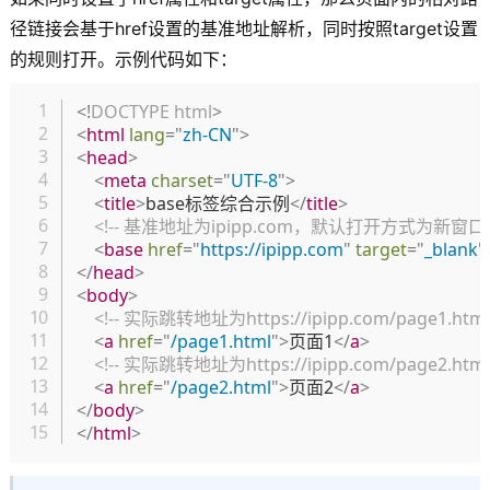
径链接会基于href设置的基准地址解析，同时按照target设置
的规则打开。示例代码如下：
复制
<!
DOCTYPE
html
>
<
html
lang
=
"
zh-CN
"
>
<
head
>
<
meta
charset
=
"
UTF-8
"
>
<
title
>
base标签综合示例
</
title
>
<!-- 基准地址为ipipp.com，默认打开方式为新窗口 -
<
base
href
=
"
https://ipipp.com
"
target
=
"
_blank
"
</
head
>
<
body
>
<!-- 实际跳转地址为https://ipipp.com/page1.h
<
a
href
=
"
/page1.html
"
>
页面1
</
a
>
<!-- 实际跳转地址为https://ipipp.com/page2.h
<
a
href
=
"
/page2.html
"
>
页面2
</
a
>
</
body
>
</
html
>