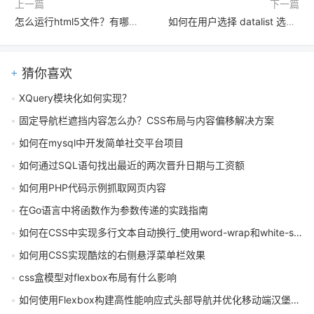
上一篇
下一篇
怎么运行html5文件？有哪些常用运行方法教程
如何在用户选择 datalist 选项时触发 HTMX 请求
猜你喜欢
XQuery模块化如何实现？
固定导航栏遮挡内容怎么办？CSS布局与内容偏移解决方案
如何在mysql中开发简单社交平台项目
如何通过SQL语句找出最近的两次晋升日期与工资额
如何用PHP代码示例抓取网页内容
在Go语言中将函数作为参数传递的实践指南
如何在CSS中实现多行文本自动换行_使用word-wrap和white-space控制换行
如何用CSS实现酷炫的右侧悬浮菜单栏效果
css盒模型对flexbox布局有什么影响
如何使用Flexbox构建高性能响应式头部导航并优化移动端汉堡菜单兼容性