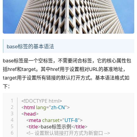
base标签的基本语法
base标签是一个空标签，不需要闭合标签，它的核心属性包
括href和target。其中href用于设置相对URL的基准地址，
target用于设置所有链接的默认打开方式。基本语法格式如
下：
复制
<!
DOCTYPE
html
>
<
html
lang
=
"
zh-CN
"
>
<
head
>
<
meta
charset
=
"
UTF-8
"
>
<
title
>
base标签示例
</
title
>
<!-- 设置默认链接打开方式为新窗口 -->