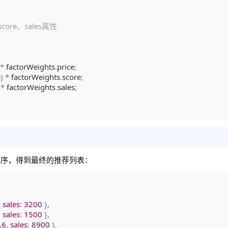
*
 factorWeights
.
price
;
e
)
*
 factorWeights
.
score
;
*
 factorWeights
.
sales
;
排序，得到最终的推荐列表：
,
sales
:
3200
}
,
,
sales
:
1500
}
,
.6
,
sales
:
8900
}
,