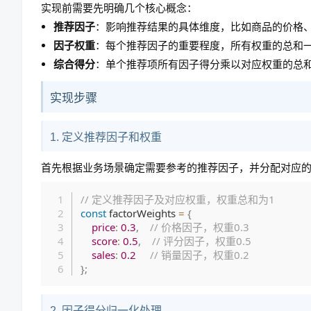
实现前需要先明确几个核心概念：
推荐因子
：影响推荐结果的具体维度，比如商品的价格
因子权重
：每个推荐因子的重要程度，所有权重的总和
综合得分
：单个推荐项所有因子得分乘以对应权重的总
实现步骤
1. 定义推荐因子和权重
首先根据业务场景确定需要参考的推荐因子，并分配对应
// 定义推荐因子及对应权重，权重总和为1
const
 factorWeights 
=
{
price
:
0.3
,
// 价格因子，权重0.3
score
:
0.5
,
// 评分因子，权重0.5
sales
:
0.2
// 销量因子，权重0.2
}
;
2. 因子得分归一化处理