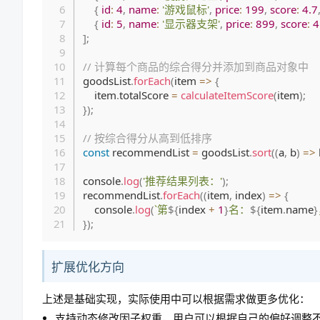
{
id
:
4
,
name
:
'游戏鼠标'
,
price
:
199
,
score
:
4.7
{
id
:
5
,
name
:
'显示器支架'
,
price
:
899
,
score
:
4
]
;
// 计算每个商品的综合得分并添加到商品对象中
goodsList
.
forEach
(
item
=>
{
    item
.
totalScore 
=
calculateItemScore
(
item
)
;
}
)
;
// 按综合得分从高到低排序
const
 recommendList 
=
 goodsList
.
sort
(
(
a
,
 b
)
=>
console
.
log
(
'推荐结果列表：'
)
;
recommendList
.
forEach
(
(
item
,
 index
)
=>
{
    console
.
log
(
`
第
${
index 
+
1
}
名：
${
item
.
name
}
}
)
;
扩展优化方向
上述是基础实现，实际使用中可以根据需求做更多优化：
支持动态修改因子权重，用户可以根据自己的偏好调整