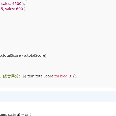
,
sales
:
4500
}
,
.5
,
sales
:
600
}
 b
.
totalScore 
-
 a
.
totalScore
)
;
，综合得分：
${
item
.
totalScore
.
toFixed
(
3
)
}
`
)
;
不同因子的重要程度。