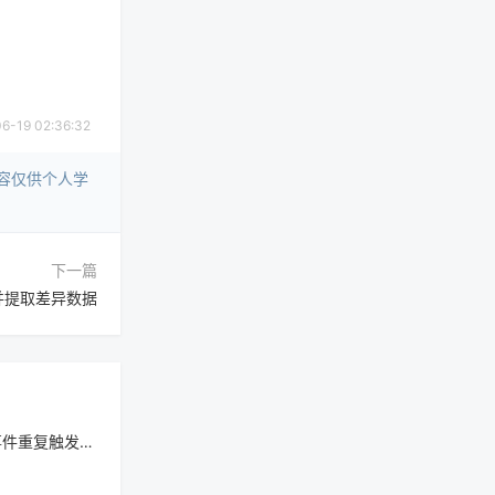
19 02:36:32
容仅供个人学
下一篇
组并提取差异数据
事件重复触发问题