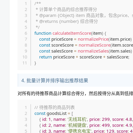
/**

 * 计算单个商品的综合推荐得分

 * @param {Object} item 商品对象，包含price、score、sales属性

 * @returns {number} 综合得分

 */
function
calculateItemScore
(
item
)
{
const
 priceScore 
=
normalizePrice
(
item
.
price
)
const
 scoreScore 
=
normalizeScore
(
item
.
scor
const
 salesScore 
=
normalizeSales
(
item
.
sales
)
return
 priceScore 
+
 scoreScore 
+
 salesScore
;
}
4. 批量计算并排序输出推荐结果
对所有的待推荐商品计算综合得分，然后按得分从高到低
// 待推荐的商品列表
const
 goodsList 
=
[
{
id
:
1
,
name
:
'无线耳机'
,
price
:
299
,
score
:
4.8
{
id
:
2
,
name
:
'机械键盘'
,
price
:
499
,
score
:
4.9
{
id
:
3
,
name
:
'便携充电宝'
,
price
:
129
,
score
:
4