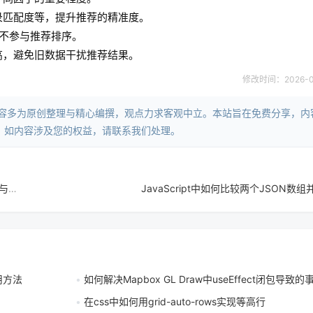
录匹配度等，提升推荐的精准度。
不参与推荐排序。
高，避免旧数据干扰推荐结果。
修改时间：2026-06-
内容多为原创整理与精心编撰，观点力求客观中立。本站旨在免费分享，内
。如内容涉及您的权益，请联系我们处理。
JS 移动端视频处理如何使用 MediaRecorder API 实现视频录制与剪辑
JavaScript中如何比较两个JSON数
用方法
如何解决Mapbox GL Draw中useEffect闭包导致的
在css中如何用grid-auto-rows实现等高行