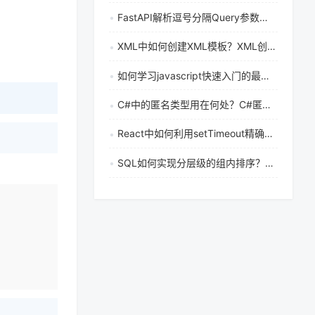
FastAPI解析逗号分隔Query参数：四种方法详解与最佳实践
XML中如何创建XML模板？XML创建XML模板的方法与示例有哪些
如何学习javascript快速入门的最佳方法是什么
C#中的匿名类型用在何处？C#匿名类型的最佳应用场景有哪些
React中如何利用setTimeout精确控制组件状态？有哪些最佳实践？
SQL如何实现分层级的组内排序？窗口函数嵌套使用指南
：
复制