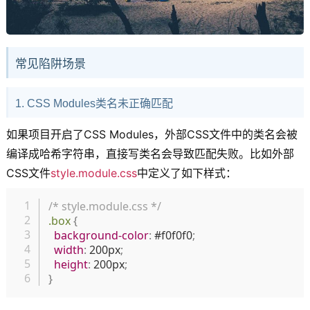
常见陷阱场景
1. CSS Modules类名未正确匹配
如果项目开启了CSS Modules，外部CSS文件中的类名会被
编译成哈希字符串，直接写类名会导致匹配失败。比如外部
CSS文件
style.module.css
中定义了如下样式：
复制
/* style.module.css */
.box
{
background-color
:
 #f0f0f0
;
width
:
 200px
;
height
:
 200px
;
}