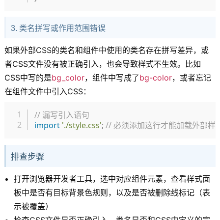
3. 类名拼写或作用范围错误
如果外部CSS的类名和组件中使用的类名存在拼写差异，或
者CSS文件没有被正确引入，也会导致样式不生效。比如
CSS中写的是
bg_color
，组件中写成了
bg-color
，或者忘记
在组件文件中引入CSS：
复制
// 漏写引入语句
import
'./style.css'
;
// 必须添加这行才能加载外部样
排查步骤
打开浏览器开发者工具，选中对应组件元素，查看样式面
板中是否有目标背景色规则，以及是否被删除线标记（表
示被覆盖）
检查CSS文件是否正确引入，类名是否和CSS中定义的完