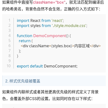
如果组件中直接写
className="box"
，就无法匹配到编译后
的哈希类名，背景色自然不会生效，正确的引入方式如下：
复制
import
 React 
from
'react'
;
import
 styles 
from
'./style.module.css'
;
function
DemoComponent
(
)
{
return
(
<
div className
=
{
styles
.
box
}
>
内容区域
<
/
div
>
)
;
}
export
default
 DemoComponent
;
2. 样式优先级被覆盖
如果组件内联样式或者其他更高优先级的样式定义了背景
色，会覆盖外部CSS的设置。比如同时存在以下样式：