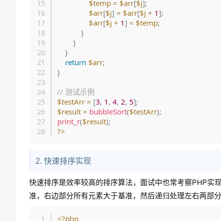
$temp
=
$arr
[
$j
]
;
$arr
[
$j
]
=
$arr
[
$j
+
1
]
;
$arr
[
$j
+
1
]
=
$temp
;
}
}
}
return
$arr
;
}
// 测试示例
$testArr
=
[
3
,
1
,
4
,
2
,
5
]
;
$result
=
bubbleSort
(
$testArr
)
;
print_r
(
$result
)
;
?>
2. 快速排序实现
快速排序是效率较高的排序算法，面试中也常考察PHP实
准，右边部分所有元素大于基准，然后递归处理左右两部
<?php