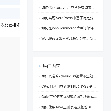
如何优化Laravel用户角色查询来消除重复数据库请求
如何实现WordPress中基于特定分类文章数量的条件内容展示
每次比较相邻
如何在WooCommerce管理订单详情页的订单项目中显示产品元数据
WordPress如何实现指定分类最新文章链接的动态按钮自动获取
复制
热门内容
为什么我的xdebug.ini设置不生效 性能分析开启失败怎么排查
C#如何利用卷影复制服务(VSS)创建文件快照
Go语言如何实现AES加密？块密码原理与正确实践步骤详解
如何使用Java正则表达式校验DDL模式字符串格式是否正确