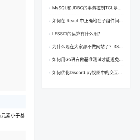
MySQL和JDBC的事务控制TCL是什么？如何实现事务管理？
如何在 React 中正确地在子组件间传递状态数据
LESS中的运算有什么用？
为什么现在大家都不做网站了？388万个网站背后藏着什么真相
如何用Go语言做基准测试才能避免常见陷阱并精确衡量代码性能
如何优化Discord.py视图中的交互检查逻辑
有元素小于基
复制