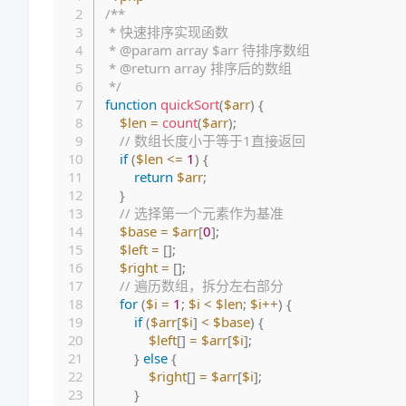
/**

 * 快速排序实现函数

 * @param array $arr 待排序数组

 * @return array 排序后的数组

 */
function
quickSort
(
$arr
)
{
$len
=
count
(
$arr
)
;
// 数组长度小于等于1直接返回
if
(
$len
<=
1
)
{
return
$arr
;
}
// 选择第一个元素作为基准
$base
=
$arr
[
0
]
;
$left
=
[
]
;
$right
=
[
]
;
// 遍历数组，拆分左右部分
for
(
$i
=
1
;
$i
<
$len
;
$i
++
)
{
if
(
$arr
[
$i
]
<
$base
)
{
$left
[
]
=
$arr
[
$i
]
;
}
else
{
$right
[
]
=
$arr
[
$i
]
;
}