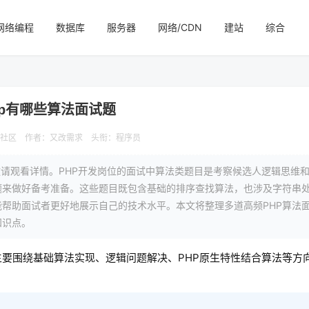
网络编程
数据库
服务器
网络/CDN
建站
综合
hp有哪些算法面试题
js社区
作者：又改需求
头衔：程序员
敬请观看详情。PHP开发岗位的面试中算法类题目是考察候选人逻辑思维
题来做好备考准备。这些题目既包含基础的排序查找算法，也涉及字符串
能帮助面试者更好地展示自己的技术水平。本文将整理多道高频PHP算法
知识点。
主要围绕基础算法实现、逻辑问题解决、PHP原生特性结合算法等方