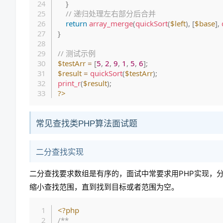
}
// 递归处理左右部分后合并
return
array_merge
(
quickSort
(
$left
)
,
[
$base
]
,
}
// 测试示例
$testArr
=
[
5
,
2
,
9
,
1
,
5
,
6
]
;
$result
=
quickSort
(
$testArr
)
;
print_r
(
$result
)
;
?>
常见查找类PHP算法面试题
二分查找实现
二分查找要求数组是有序的，面试中常要求用PHP实现，
缩小查找范围，直到找到目标或者范围为空。
<?php
/**
