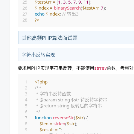
$testArr
=
[
1
,
3
,
5
,
7
,
9
,
11
]
;
$index
=
binarySearch
(
$testArr
,
7
)
;
echo
$index
;
// 输出3
?>
其他高频PHP算法面试题
字符串反转实现
要求用PHP实现字符串反转，不能使用
strrev
函数，考察对
<?php
/**

 * 字符串反转函数

 * @param string $str 待反转字符串

 * @return string 反转后的字符串

 */
function
reverseStr
(
$str
)
{
$len
=
strlen
(
$str
)
;
$result
=
''
;