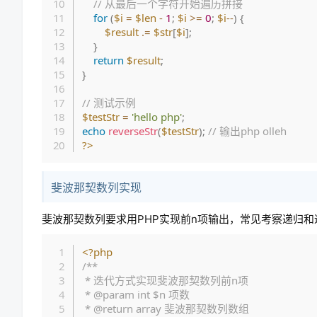
// 从最后一个字符开始遍历拼接
for
(
$i
=
$len
-
1
;
$i
>=
0
;
$i
--
)
{
$result
.=
$str
[
$i
]
;
}
return
$result
;
}
// 测试示例
$testStr
=
'hello php'
;
echo
reverseStr
(
$testStr
)
;
// 输出php olleh
?>
斐波那契数列实现
斐波那契数列要求用PHP实现前n项输出，常见考察递归
<?php
/**

 * 迭代方式实现斐波那契数列前n项

 * @param int $n 项数

 * @return array 斐波那契数列数组
