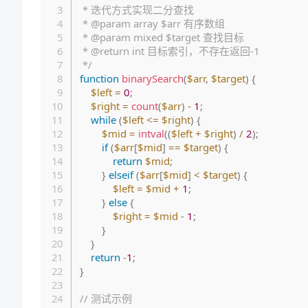
 * 迭代方式实现二分查找

 * @param array $arr 有序数组

 * @param mixed $target 查找目标

 * @return int 目标索引，不存在返回-1

 */
function
binarySearch
(
$arr
,
$target
)
{
$left
=
0
;
$right
=
count
(
$arr
)
-
1
;
while
(
$left
<=
$right
)
{
$mid
=
intval
(
(
$left
+
$right
)
/
2
)
;
if
(
$arr
[
$mid
]
==
$target
)
{
return
$mid
;
}
elseif
(
$arr
[
$mid
]
<
$target
)
{
$left
=
$mid
+
1
;
}
else
{
$right
=
$mid
-
1
;
}
}
return
-
1
;
}
// 测试示例