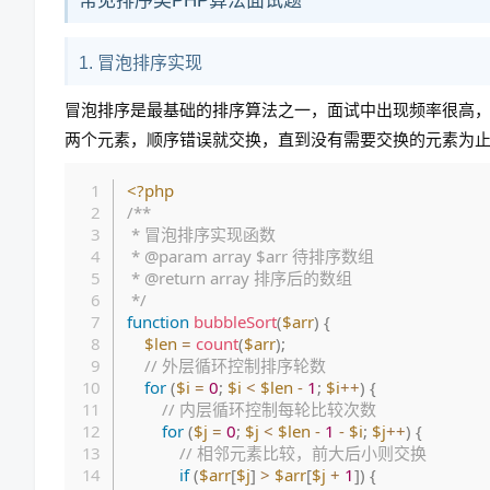
常见排序类PHP算法面试题
1. 冒泡排序实现
冒泡排序是最基础的排序算法之一，面试中出现频率很高，
两个元素，顺序错误就交换，直到没有需要交换的元素为
<?php
/**

 * 冒泡排序实现函数

 * @param array $arr 待排序数组

 * @return array 排序后的数组

 */
function
bubbleSort
(
$arr
)
{
$len
=
count
(
$arr
)
;
// 外层循环控制排序轮数
for
(
$i
=
0
;
$i
<
$len
-
1
;
$i
++
)
{
// 内层循环控制每轮比较次数
for
(
$j
=
0
;
$j
<
$len
-
1
-
$i
;
$j
++
)
{
// 相邻元素比较，前大后小则交换
if
(
$arr
[
$j
]
>
$arr
[
$j
+
1
]
)
{