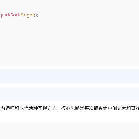
quickSort
(
$right
)
)
;
分为递归和迭代两种实现方式。核心思路是每次取数组中间元素和查