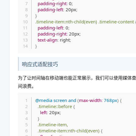
padding-right
:
 0
;
padding-left
:
 20px
;
}
.timeline-item:nth-child(even) .timeline-content
padding-left
:
 0
;
padding-right
:
 20px
;
text-align
:
 right
;
}
响应式适配技巧
为了让时间轴在移动端也能正常展示，我们可以使用媒体
间浪费。
@media
 screen 
and
(
max-width
:
 768px
)
{
.timeline::before
{
left
:
 20px
;
}
.timeline-item,

  .timeline-item:nth-child(even)
{