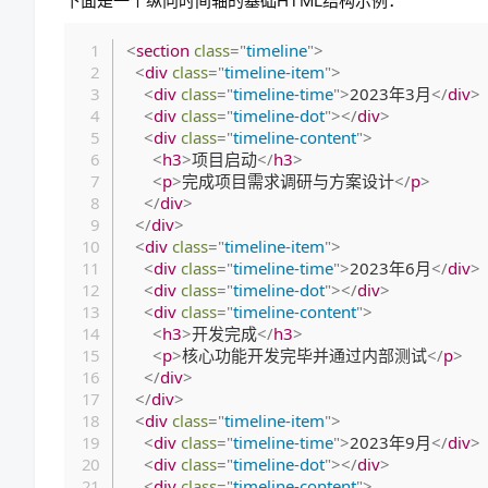
下面是一个纵向时间轴的基础HTML结构示例：
<
section
class
=
"
timeline
"
>
<
div
class
=
"
timeline-item
"
>
<
div
class
=
"
timeline-time
"
>
2023年3月
</
div
>
<
div
class
=
"
timeline-dot
"
>
</
div
>
<
div
class
=
"
timeline-content
"
>
<
h3
>
项目启动
</
h3
>
<
p
>
完成项目需求调研与方案设计
</
p
>
</
div
>
</
div
>
<
div
class
=
"
timeline-item
"
>
<
div
class
=
"
timeline-time
"
>
2023年6月
</
div
>
<
div
class
=
"
timeline-dot
"
>
</
div
>
<
div
class
=
"
timeline-content
"
>
<
h3
>
开发完成
</
h3
>
<
p
>
核心功能开发完毕并通过内部测试
</
p
>
</
div
>
</
div
>
<
div
class
=
"
timeline-item
"
>
<
div
class
=
"
timeline-time
"
>
2023年9月
</
div
>
<
div
class
=
"
timeline-dot
"
>
</
div
>
<
div
class
=
"
timeline-content
"
>