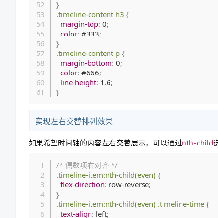
}
.timeline-content h3
{
margin-top
:
 0
;
color
:
 #333
;
}
.timeline-content p
{
margin-bottom
:
 0
;
color
:
 #666
;
line-height
:
 1.6
;
}
实现左右交替排列效果
如果希望时间轴的内容左右交替展示，可以通过
nth-child
/* 偶数项右对齐 */
.timeline-item:nth-child(even)
{
flex-direction
:
 row-reverse
;
}
.timeline-item:nth-child(even) .timeline-time
{
text-align
:
 left
;