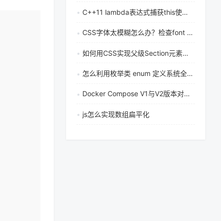
C++11 lambda表达式捕获this使用方法
复制
CSS字体太模糊怎么办？检查font weight与抗锯齿设置能解决吗
如何用CSS实现父级Section元素的奇偶样式
怎么利用枚举类 enum 定义系统全局统一的状态码与描述信息
Docker Compose V1与V2版本对比：从docker-compose到docker compose的迁移指南
js怎么实现数组扁平化