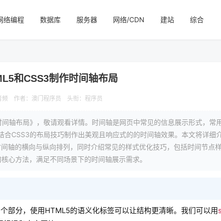
网络编程
数据库
服务器
网络/CDN
建站
综合
ML5和CSS3制作时间轴布局
音频
作者：澳门程序员
头衔：程序员
制作时间轴布局》，敬请观看详情。时间轴是网页中常见的信息展示形式，常
结合CSS3的布局技巧制作出美观且响应式的的时间轴效果。本文将详细
局实现时间轴的横向与纵向排列，同时介绍常见的样式优化技巧，包括时间节点
的核心方法，满足不同场景下的时间轴展示需求。
个部分，使用HTML5的语义化标签可以让结构更清晰。我们可以用