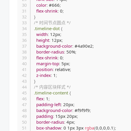
color
:
 #666
;
flex-shrink
:
 0
;
}
/* 时间节点圆点 */
.timeline-dot
{
width
:
 12px
;
height
:
 12px
;
background-color
:
 #4a90e2
;
border-radius
:
 50%
;
flex-shrink
:
 0
;
margin-top
:
 5px
;
position
:
 relative
;
z-index
:
 1
;
}
/* 内容区块样式 */
.timeline-content
{
flex
:
 1
;
padding-left
:
 20px
;
background-color
:
 #f9f9f9
;
padding
:
 15px 20px
;
border-radius
:
 4px
;
box-shadow
:
 0 1px 3px 
rgba
(
0
,
0
,
0
,
0.1
)
;