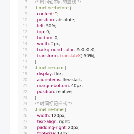
/* 时间轴中间的竖线 */
.timeline::before
{
content
:
''
;
position
:
 absolute
;
left
:
 50%
;
top
:
 0
;
bottom
:
 0
;
width
:
 2px
;
background-color
:
 #e0e0e0
;
transform
:
translateX
(
-50%
)
;
}
.timeline-item
{
display
:
 flex
;
align-items
:
 flex-start
;
margin-bottom
:
 40px
;
position
:
 relative
;
}
/* 时间标记样式 */
.timeline-time
{
width
:
 120px
;
text-align
:
 right
;
padding-right
:
 20px
;
font-size
:
 14px
;