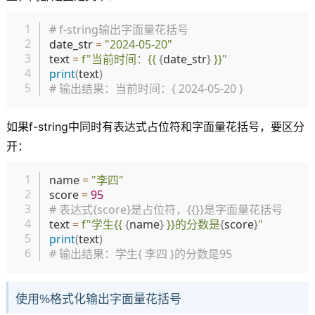
复制
# f-string输出字面量花括号
date_str 
=
"2024-05-20"
text 
=
f"当前时间：{{ 
{
date_str
}
 }}"
print
(
text
)
# 输出结果：当前时间：{ 2024-05-20 }
如果f-string中同时有表达式占位符和字面量花括号，要区分
开：
复制
name 
=
"李四"
score 
=
95
# 表达式{score}是占位符，{{}}是字面量花括号
text 
=
f"学生{{ 
{
name
}
 }}的分数是
{
score
}
"
print
(
text
)
# 输出结果：学生{ 李四 }的分数是95
使用%格式化输出字面量花括号