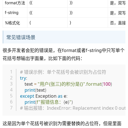
{{
}}
format方法
是，双写
f-string
{{
}}
是，双写
{
}
%格式化
否，直接
常见错误场景
很多开发者会犯的错误是，在format或者f-string中只写单个
花括号想输出字面量，比如下面的代码：
复制
# 错误示例：单个花括号会被识别为占位符
try
:
    text 
=
"用户{张三}的积分是{}"
.
format
(
100
)
print
(
text
)
except
 Exception 
as
 e
:
print
(
f"报错信息：
{
e
}
"
)
# 输出报错：IndexError: Replacement index 0 out of 
这是因为单个花括号被识别为需要替换的占位符，但是里面