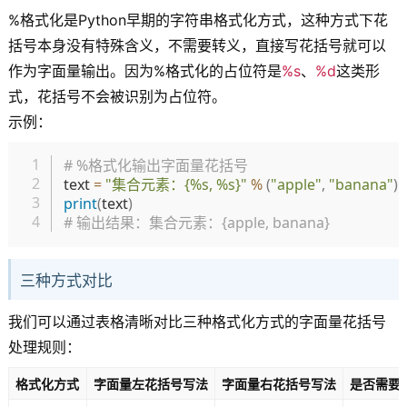
%格式化是Python早期的字符串格式化方式，这种方式下花
括号本身没有特殊含义，不需要转义，直接写花括号就可以
作为字面量输出。因为%格式化的占位符是
%s
、
%d
这类形
式，花括号不会被识别为占位符。
示例：
复制
# %格式化输出字面量花括号
text 
=
"集合元素：{%s, %s}"
%
(
"apple"
,
"banana"
)
print
(
text
)
# 输出结果：集合元素：{apple, banana}
三种方式对比
我们可以通过表格清晰对比三种格式化方式的字面量花括号
处理规则：
格式化方式
字面量左花括号写法
字面量右花括号写法
是否需要