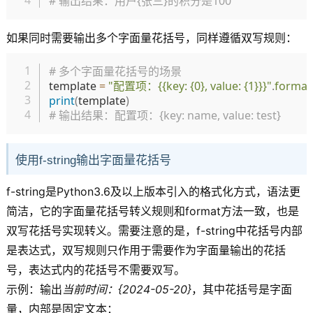
# 输出结果：用户{张三}的积分是100
如果同时需要输出多个字面量花括号，同样遵循双写规则：
复制
# 多个字面量花括号的场景
template 
=
"配置项：{{key: {0}, value: {1}}}"
.
format
print
(
template
)
# 输出结果：配置项：{key: name, value: test}
使用f-string输出字面量花括号
f-string是Python3.6及以上版本引入的格式化方式，语法更
简洁，它的字面量花括号转义规则和format方法一致，也是
双写花括号实现转义。需要注意的是，f-string中花括号内部
是表达式，双写规则只作用于需要作为字面量输出的花括
号，表达式内的花括号不需要双写。
示例：输出
当前时间：{2024-05-20}
，其中花括号是字面
量，内部是固定文本：