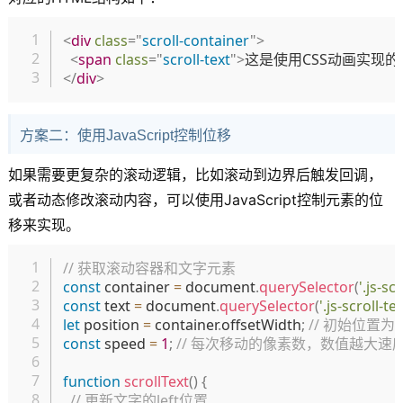
复制
<
div
class
=
"
scroll-container
"
>
<
span
class
=
"
scroll-text
"
>
这是使用CSS动画实现
</
div
>
方案二：使用JavaScript控制位移
如果需要更复杂的滚动逻辑，比如滚动到边界后触发回调，
或者动态修改滚动内容，可以使用JavaScript控制元素的位
移来实现。
复制
// 获取滚动容器和文字元素
const
 container 
=
 document
.
querySelector
(
'.js-sc
const
 text 
=
 document
.
querySelector
(
'.js-scroll-tex
let
 position 
=
 container
.
offsetWidth
;
// 初始位置
const
 speed 
=
1
;
// 每次移动的像素数，数值越大速
function
scrollText
(
)
{
// 更新文字的left位置