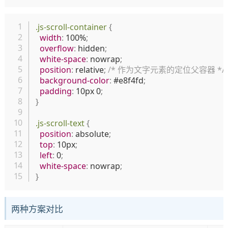
复制
.js-scroll-container
{
width
:
 100%
;
overflow
:
 hidden
;
white-space
:
 nowrap
;
position
:
 relative
;
/* 作为文字元素的定位父容器 */
background-color
:
 #e8f4fd
;
padding
:
 10px 0
;
}
.js-scroll-text
{
position
:
 absolute
;
top
:
 10px
;
left
:
 0
;
white-space
:
 nowrap
;
}
两种方案对比