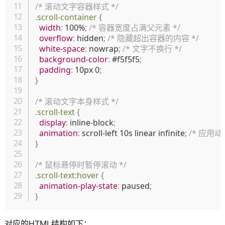
/* 滚动文字容器样式 */
.scroll-container
{
width
:
 100%
;
/* 容器宽度占满父元素 */
overflow
:
 hidden
;
/* 隐藏超出容器的内容 */
white-space
:
 nowrap
;
/* 文字不换行 */
background-color
:
 #f5f5f5
;
padding
:
 10px 0
;
}
/* 滚动文字本身样式 */
.scroll-text
{
display
:
 inline-block
;
animation
:
 scroll-left 10s linear infinite
;
/* 应用
}
/* 鼠标悬停时暂停滚动 */
.scroll-text:hover
{
animation-play-state
:
 paused
;
}
对应的HTML结构如下：