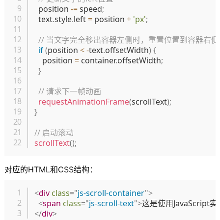
  position 
-=
 speed
;
  text
.
style
.
left 
=
 position 
+
'px'
;
// 当文字完全移出容器左侧时，重置位置到容器右侧
if
(
position 
<
-
text
.
offsetWidth
)
{
    position 
=
 container
.
offsetWidth
;
}
// 请求下一帧动画
requestAnimationFrame
(
scrollText
)
;
}
// 启动滚动
scrollText
(
)
;
对应的HTML和CSS结构：
复制
<
div
class
=
"
js-scroll-container
"
>
<
span
class
=
"
js-scroll-text
"
>
这是使用JavaScri
</
div
>