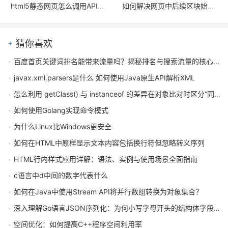
html5静态网页怎么调用API？跨域请求处理方法有哪些
如何解决网页中后续区块始终覆盖在首区块之上的布局问题
猜你喜欢
百度首页关键词排名能带来流量吗？揭秘排名与搜索流量的核心规律
javax.xml.parsers是什么 如何使用Java原生API解析XML
怎么利用 getClass() 与 instanceof 的差异在对象比对时区分“同类”与“子类”
如何使用Golang实现命令模式
为什么Linux比Windows更安全
如何在HTML中原样显示文本内容包括换行符但忽略转义序列
HTML行内样式应用详解：语法、实例与使用场景全面指南
c语言中d中间的数字代表什么
如何在Java中使用Stream API将并行数组转换为对象集合？
深入理解Go语言JSON序列化：为何小写字母开头的结构体字段无法导出？
空间优化：如何提高C++程序空间利用率