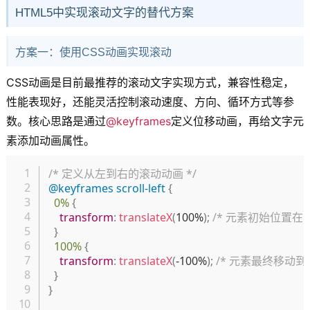
HTML5中实现滚动文字的替代方案
方案一：使用CSS动画实现滚动
CSS动画是目前最推荐的滚动文字实现方式，兼容性稳定，
性能表现好，还能灵活控制滚动速度、方向、循环方式等参
数。核心思路是通过
@keyframes
定义位移动画，再给文字元
素添加动画属性。
复制
/* 定义从左到右的滚动动画 */
@keyframes
 scroll-left
{
0%
{
transform
:
translateX
(
100%
)
;
/* 元素初始位置在
}
100%
{
transform
:
translateX
(
-100%
)
;
/* 元素最终移动到
}
}