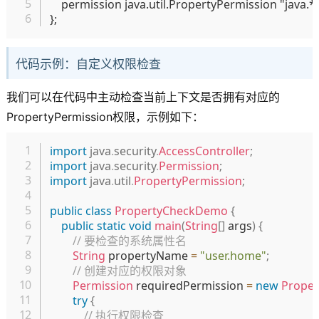
    permission java.util.PropertyPermission "java.*",
代码示例：自定义权限检查
我们可以在代码中主动检查当前上下文是否拥有对应的
PropertyPermission权限，示例如下：
复制
import
java
.
security
.
AccessController
;
import
java
.
security
.
Permission
;
import
java
.
util
.
PropertyPermission
;
public
class
PropertyCheckDemo
{
public
static
void
main
(
String
[
]
 args
)
{
// 要检查的系统属性名
String
 propertyName 
=
"user.home"
;
// 创建对应的权限对象
Permission
 requiredPermission 
=
new
Proper
try
{
// 执行权限检查