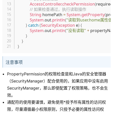
AccessController
.
checkPermission
(
required
// 如果检查通过，执行读取操作
String
 homePath 
=
System
.
getProperty
(
pro
System
.
out
.
println
(
"读取到user.home属性值
}
catch
(
SecurityException
 e
)
{
System
.
out
.
println
(
"没有读取"
+
 propertyN
}
}
}
注意事项
PropertyPermission的权限检查是和Java的安全管理器
（SecurityManager）配合使用的，如果应用中没有启用
SecurityManager，那么即使配置了权限策略，也不会生
效。
通配符的使用要谨慎，避免使用*授予所有属性的访问权
限，尽量遵循最小权限原则，只授予必要的属性访问权