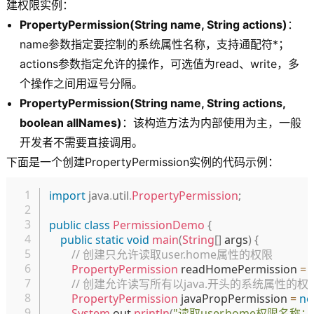
建权限实例：
PropertyPermission(String name, String actions)
：
name参数指定要控制的系统属性名称，支持通配符*；
actions参数指定允许的操作，可选值为read、write，多
个操作之间用逗号分隔。
PropertyPermission(String name, String actions,
boolean allNames)
：该构造方法为内部使用为主，一般
开发者不需要直接调用。
下面是一个创建PropertyPermission实例的代码示例：
复制
import
java
.
util
.
PropertyPermission
;
public
class
PermissionDemo
{
public
static
void
main
(
String
[
]
 args
)
{
// 创建只允许读取user.home属性的权限
PropertyPermission
 readHomePermission 
=
// 创建允许读写所有以java.开头的系统属性的权
PropertyPermission
 javaPropPermission 
=
n
System
.
out
.
println
(
"读取user.home权限名称：