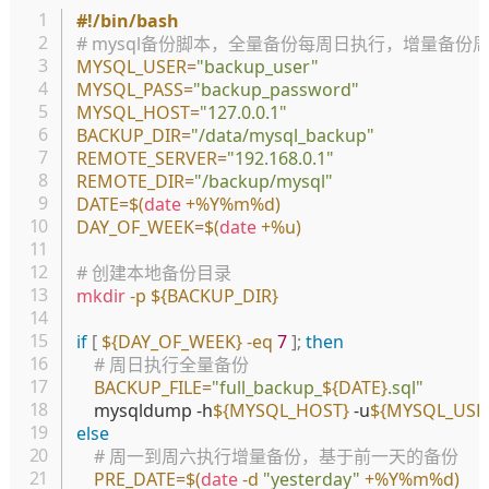
复制
#!/bin/bash
# mysql备份脚本，全量备份每周日执行，增量备份
MYSQL_USER
=
"backup_user"
MYSQL_PASS
=
"backup_password"
MYSQL_HOST
=
"127.0.0.1"
BACKUP_DIR
=
"/data/mysql_backup"
REMOTE_SERVER
=
"192.168.0.1"
REMOTE_DIR
=
"/backup/mysql"
DATE
=
$(
date
 +%Y%m%d
)
DAY_OF_WEEK
=
$(
date
 +%u
)
# 创建本地备份目录
mkdir
-p
${BACKUP_DIR}
if
[
${DAY_OF_WEEK}
-eq
7
]
;
then
# 周日执行全量备份
BACKUP_FILE
=
"full_backup_
${DATE}
.sql"
    mysqldump -h
${MYSQL_HOST}
 -u
${MYSQL_USE
else
# 周一到周六执行增量备份，基于前一天的备份
PRE_DATE
=
$(
date
-d
"yesterday"
 +%Y%m%d
)