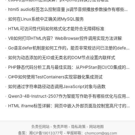
html5 audio标签怎么控制音量 js调节音频播放参数操作有哪些技巧
如何在Linux系统中正确关闭MySQL服务
HTML可访问性代码如何格式化才能符合无障碍标准
VB如何打印HTML内容？WebBrowser控件调用实现方法详解
Go语言defer机制是如何工作的，能否非常规访问已注册的defer函数？
如何为动态添加的无ID或无类名的DOM节点设置内联样式
PHP静态代码分析工具与最佳实践：从PHPStan到CI/CD集成的完整指南
C#中如何使用TestContainers实现容器化集成测试
如何通过字符串路径动态调用JavaScript对象与函数
Qwen3-4B-Instruct-2507作为智能写作助手有哪些优化与应用场景
HTML iframe标签详解：网页中嵌入外部页面及控制宽高尺寸的完整指南
负责任网站
-
免责声明
-
隐私政策
-
网站地图
备案：
湘ICP备19013377号
- 举报邮箱：chomcom@qq.com