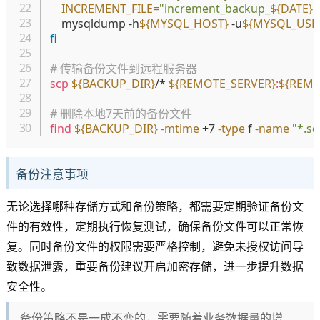
INCREMENT_FILE
=
"increment_backup_
${DATE}
.
    mysqldump -h
${MYSQL_HOST}
 -u
${MYSQL_USE
fi
# 传输备份文件到远程服务器
scp
${BACKUP_DIR}
/* 
${REMOTE_SERVER}
:
${REMO
# 删除本地7天前的备份文件
find
${BACKUP_DIR}
-mtime
 +7 
-type
 f 
-name
"*.sq
备份注意事项
无论选择哪种存储方式和备份策略，都需要定期验证备份文
件的有效性，定期执行恢复测试，确保备份文件可以正常恢
复。同时备份文件的权限需要严格控制，避免未授权访问导
致数据泄露，重要备份建议开启加密存储，进一步提升数据
安全性。
备份策略不是一成不变的，需要随着业务数据量的增