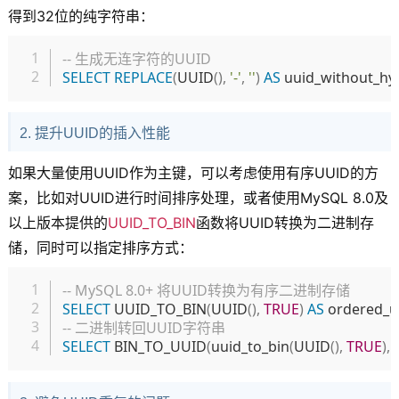
得到32位的纯字符串：
复制
-- 生成无连字符的UUID
SELECT
REPLACE
(
UUID
(
)
,
'-'
,
''
)
AS
 uuid_without_h
2. 提升UUID的插入性能
如果大量使用UUID作为主键，可以考虑使用有序UUID的方
案，比如对UUID进行时间排序处理，或者使用MySQL 8.0及
以上版本提供的
UUID_TO_BIN
函数将UUID转换为二进制存
储，同时可以指定排序方式：
复制
-- MySQL 8.0+ 将UUID转换为有序二进制存储
SELECT
 UUID_TO_BIN
(
UUID
(
)
,
TRUE
)
AS
 ordered_u
-- 二进制转回UUID字符串
SELECT
 BIN_TO_UUID
(
uuid_to_bin
(
UUID
(
)
,
TRUE
)
,