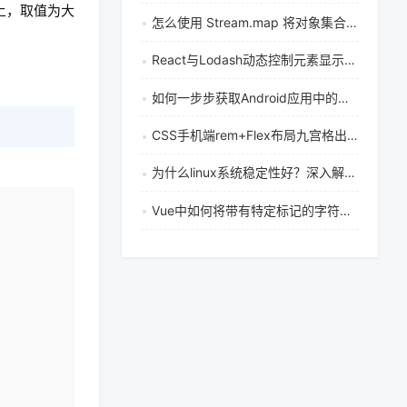
签上，取值为大
怎么使用 Stream.map 将对象集合中的特定属性提取为新的列表
React与Lodash动态控制元素显示/隐藏：从基础到进阶的完整实现方案
如何一步步获取Android应用中的用户当前位置
CSS手机端rem+Flex布局九宫格出现缝隙如何解决？
为什么linux系统稳定性好？深入解析其底层设计优势
复制
Vue中如何将带有特定标记的字符串渲染为动态组件如router-link