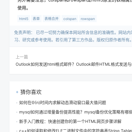
使用。
html5
表单
表格合并
colspan
rowspan
免责声明：​ 已尽一切努力确保本网站所含信息的准确性。网站
习、研究或参考使用。若引用了第三方作品，版权归原作者所有
上一篇
猜你喜欢
如何在Θ(n)时间内求解动态滑动窗口最大值问题
mysql如何通过增量备份提高性能？mysql备份优化策略有哪
新手入门教程：快速创建你的第一个HTML网页步骤详解
c++如何读取和修改ELF二进制文件中的字符串表String Tabl