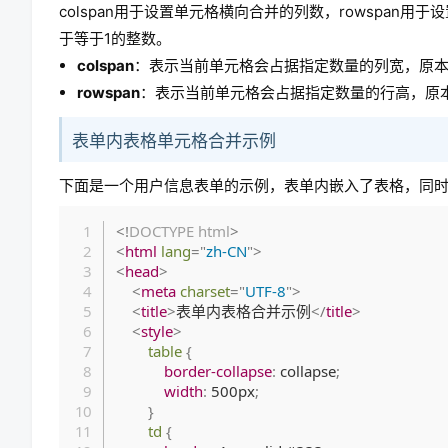
colspan用于设置单元格横向合并的列数，rowspan用
于等于1的整数。
colspan
：表示当前单元格会占据指定数量的列宽，原
rowspan
：表示当前单元格会占据指定数量的行高，原
表单内表格单元格合并示例
下面是一个用户信息表单的示例，表单内嵌入了表格，同时使用c
<!
DOCTYPE
html
>
<
html
lang
=
"
zh-CN
"
>
<
head
>
<
meta
charset
=
"
UTF-8
"
>
<
title
>
表单内表格合并示例
</
title
>
<
style
>
table
{
border-collapse
:
 collapse
;
width
:
 500px
;
}
td
{