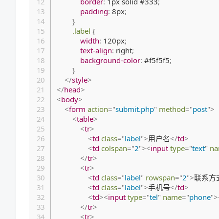
border
:
 1px solid #333
;
padding
:
 8px
;
}
.label
{
width
:
 120px
;
text-align
:
 right
;
background-color
:
 #f5f5f5
;
}
</
style
>
</
head
>
<
body
>
<
form
action
=
"
submit.php
"
method
=
"
post
"
>
<
table
>
<
tr
>
<
td
class
=
"
label
"
>
用户名
</
td
>
<
td
colspan
=
"
2
"
>
<
input
type
=
"
text
"
n
</
tr
>
<
tr
>
<
td
class
=
"
label
"
rowspan
=
"
2
"
>
联系方
<
td
class
=
"
label
"
>
手机号
</
td
>
<
td
>
<
input
type
=
"
tel
"
name
=
"
phone
"
>
</
tr
>
<
tr
>