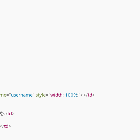
ame
=
"
username
"
style
=
"
width
:
 100%
;
"
>
</
td
>
式
</
td
>
</
td
>