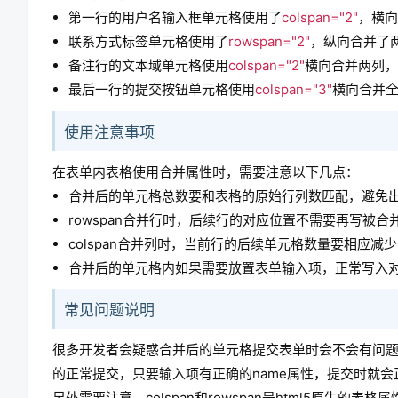
第一行的用户名输入框单元格使用了
colspan="2"
，横向
联系方式标签单元格使用了
rowspan="2"
，纵向合并了
备注行的文本域单元格使用
colspan="2"
横向合并两列，
最后一行的提交按钮单元格使用
colspan="3"
横向合并
使用注意事项
在表单内表格使用合并属性时，需要注意以下几点：
合并后的单元格总数要和表格的原始行列数匹配，避免
rowspan合并行时，后续行的对应位置不需要再写被合
colspan合并列时，当前行的后续单元格数量要相应
合并后的单元格内如果需要放置表单输入项，正常写入对应的
常见问题说明
很多开发者会疑惑合并后的单元格提交表单时会不会有问题
的正常提交，只要输入项有正确的name属性，提交时就
另外需要注意，colspan和rowspan是html5原生