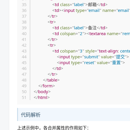
<
td
class
=
"
label
"
>
邮箱
</
td
>
<
td
>
<
input
type
=
"
email
"
name
=
"
email
</
tr
>
<
tr
>
<
td
class
=
"
label
"
>
备注
</
td
>
<
td
colspan
=
"
2
"
>
<
textarea
name
=
"
rem
</
tr
>
<
tr
>
<
td
colspan
=
"
3
"
style
=
"
text-align
:
 cent
<
input
type
=
"
submit
"
value
=
"
提交
"
>
<
input
type
=
"
reset
"
value
=
"
重置
"
>
</
td
>
</
tr
>
</
table
>
</
form
>
</
body
>
</
html
>
代码解析
上述示例中，各合并属性的作用如下：