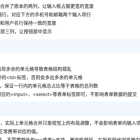
合并了原本的两列，让输入框占据更宽的宽度
两行，对应下方的手机号和邮箱两个输入项行
和用户名行保持一致的宽度
全部三列，让按钮居中显示
出现多余的单元格导致表格结构错乱
并的<td>标签，否则会多出多余的单元格
减少，保证一行内的单元格总占比等于表格的总列数
<input>、<select>等表单标签即可，不影响表单数据的提交
，实际上单元格合并只是视觉上的布局调整，不会影响表单内输入项n
会正常携带对应的值。
的表格属性，不需要额外的css或者js支持，兼容性很好，在所有现代浏览器