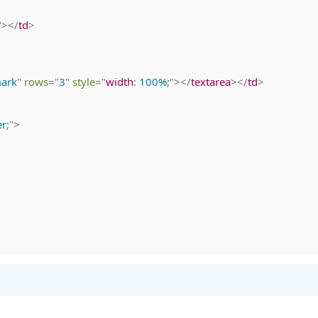
"
>
</
td
>
ark
"
rows
=
"
3
"
style
=
"
width
:
 100%
;
"
>
</
textarea
>
</
td
>
er
;
"
>