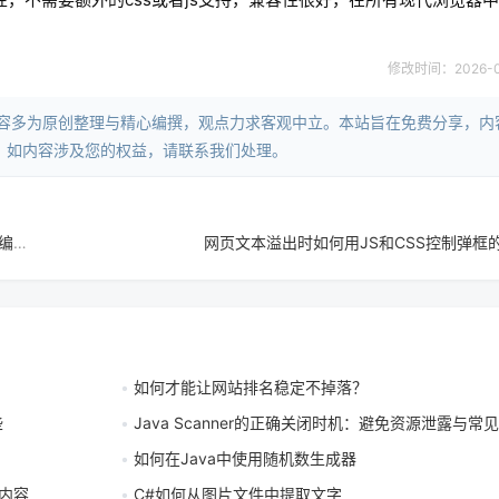
修改时间：2026-06-
内容多为原创整理与精心编撰，观点力求客观中立。本站旨在免费分享，内
。如内容涉及您的权益，请联系我们处理。
Outlook如何发送html格式邮件？Outlook邮件HTML格式发送与编辑方法有哪些
网页文本溢出时如何用JS和CSS控制弹框
如何才能让网站排名稳定不掉落？
些
Java Scanner的正确关闭时机：避免资源泄露与常
如何在Java中使用随机数生成器
e内容
C#如何从图片文件中提取文字