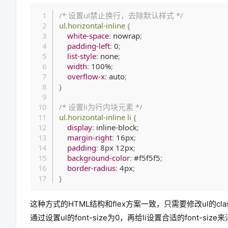
/* 设置ul禁止换行，去除默认样式 */
ul.horizontal-inline
{
white-space
:
 nowrap
;
padding-left
:
 0
;
list-style
:
 none
;
width
:
 100%
;
overflow-x
:
 auto
;
}
/* 设置li为行内块元素 */
ul.horizontal-inline li
{
display
:
 inline-block
;
margin-right
:
 16px
;
padding
:
 8px 12px
;
background-color
:
 #f5f5f5
;
border-radius
:
 4px
;
}
这种方式的HTML结构和flex方案一致，只需要修改ul的cl
通过设置ul的font-size为0，再给li设置合适的font-size