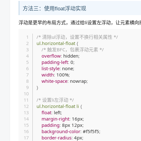
方法三：使用float浮动实现
浮动是更早的布局方式，通过给li设置左浮动，让元素横向
/* 清除ul浮动，设置不换行相关属性 */
ul.horizontal-float
{
/* 触发BFC，包裹浮动元素 */
overflow
:
 hidden
;
padding-left
:
 0
;
list-style
:
 none
;
width
:
 100%
;
white-space
:
 nowrap
;
}
/* 设置li左浮动 */
ul.horizontal-float li
{
float
:
 left
;
margin-right
:
 16px
;
padding
:
 8px 12px
;
background-color
:
 #f5f5f5
;
border-radius
:
 4px
;