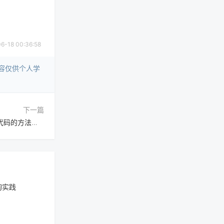
18 00:36:58
容仅供个人学
下一篇
HTML音频播放如何实现HTML5化？用audio标签简化代码的方法是什么
询实践