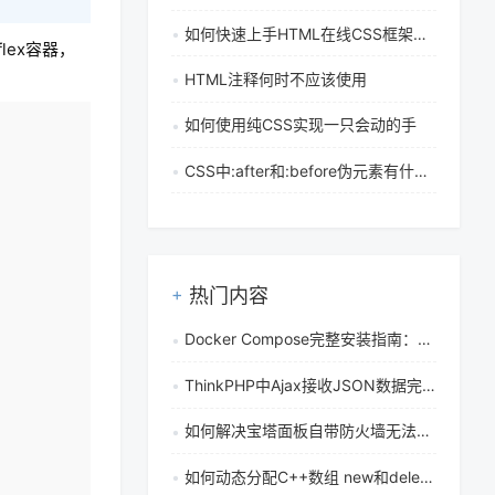
如何快速上手HTML在线CSS框架和前端UI库？
ex容器，
HTML注释何时不应该使用
复制
如何使用纯CSS实现一只会动的手
CSS中:after和:before伪元素有什么作用，具体该如何使用
热门内容
Docker Compose完整安装指南：独立文件与CLI插件两种方案详解
ThinkPHP中Ajax接收JSON数据完整教程：从发送请求到跨域处理详解
如何解决宝塔面板自带防火墙无法启动问题并卸载冲突的系统firewalld服务
如何动态分配C++数组 new和delete操作符的正确用法