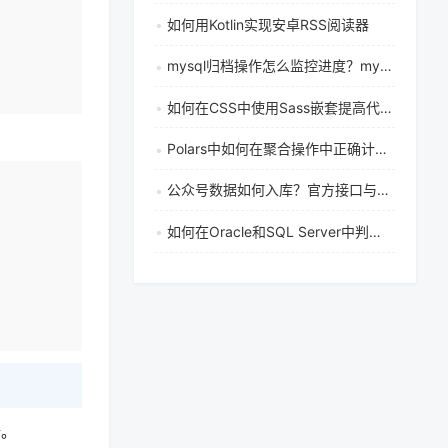
如何用Kotlin实现安卓RSS阅读器
mysql归档操作怎么监控进度？mysql实时监控归档操作进度的实现方法
如何在CSS中使用Sass嵌套提高代码可读性
Polars中如何在聚合操作中正确计算众数（mode）
复制
公众号数据如何入库？官方接口与数据库备份、恢复完整操作指南
如何在Oracle和SQL Server中判断字段是否为null
行。