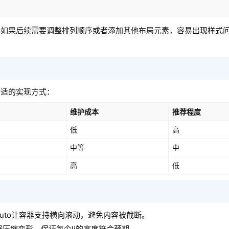
，如果后续需要调整排列顺序或者添加其他布局元素，容易出现样式
合适的实现方式：
维护成本
推荐程度
低
高
中等
中
高
低
x: auto让容器支持横向滚动，避免内容被截断。
li被容器压缩变形，保证每个li的宽度符合预期。