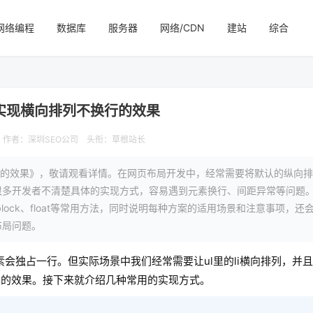
网络编程
数据库
服务器
网络/CDN
建站
综合
l实现横向排列不换行的效果
作者：深圳SEO公司
头衔：草根站长
行的效果》，敬请观看详情。在网页布局开发中，经常需要将默认的纵向排列
很多开发者不清楚具体的实现方式，容易遇到元素换行、间距异常等问题
ne-block、float等常用方法，同时说明每种方案的适用场景和注意事项，
布局问题。
素会独占一行。但实际场景中我们经常需要让ul里的li横向排列，并
样的效果。接下来就介绍几种常用的实现方式。