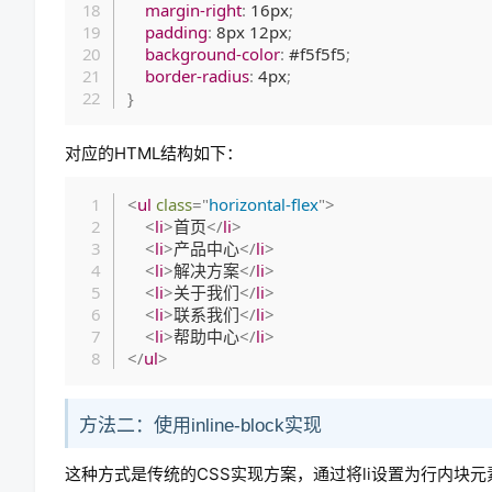
margin-right
:
 16px
;
padding
:
 8px 12px
;
background-color
:
 #f5f5f5
;
border-radius
:
 4px
;
}
对应的HTML结构如下：
<
ul
class
=
"
horizontal-flex
"
>
<
li
>
首页
</
li
>
<
li
>
产品中心
</
li
>
<
li
>
解决方案
</
li
>
<
li
>
关于我们
</
li
>
<
li
>
联系我们
</
li
>
<
li
>
帮助中心
</
li
>
</
ul
>
方法二：使用inline-block实现
这种方式是传统的CSS实现方案，通过将li设置为行内块元素，