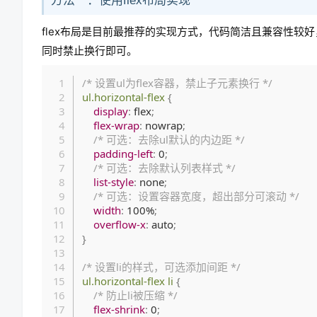
方法一：使用flex布局实现
flex布局是目前最推荐的实现方式，代码简洁且兼容性较好
同时禁止换行即可。
/* 设置ul为flex容器，禁止子元素换行 */
ul.horizontal-flex
{
display
:
 flex
;
flex-wrap
:
 nowrap
;
/* 可选：去除ul默认的内边距 */
padding-left
:
 0
;
/* 可选：去除默认列表样式 */
list-style
:
 none
;
/* 可选：设置容器宽度，超出部分可滚动 */
width
:
 100%
;
overflow-x
:
 auto
;
}
/* 设置li的样式，可选添加间距 */
ul.horizontal-flex li
{
/* 防止li被压缩 */
flex-shrink
:
 0
;