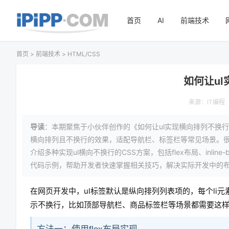
首页
AI
前端技术
首页
>
前端技术
>
HTML/CSS
如何让u
来源：
IT编程
导读
：本期聚焦于小伙伴创作的《如何让ul实现横向排列不换
横向排列且不换行的效果，适配导航栏、标签栏等常见场景。
介绍多种实现ul横向不换行的CSS方案，包括flex布局、inli
代码示例，帮助开发者快速掌握相关技巧，解决实际开发中的
在网页开发中，ul标签默认是纵向排列列表项的，每个li元
示不换行，比如顶部导航栏、商品标签栏等场景都需要这