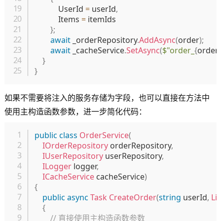
            UserId 
=
 userId
,
            Items 
=
 itemIds

}
;
await
 _orderRepository
.
AddAsync
(
order
)
;
await
 _cacheService
.
SetAsync
(
$"order_
{
order
.
}
}
如果不需要将注入的服务存储为字段，也可以直接在方法中
使用主构造函数参数，进一步简化代码：
复制
public
class
OrderService
(
IOrderRepository
 orderRepository
,
IUserRepository
 userRepository
,
ILogger
 logger
,
ICacheService
 cacheService
)
{
public
async
Task
CreateOrder
(
string
 userId
,
Lis
{
// 直接使用主构造函数参数