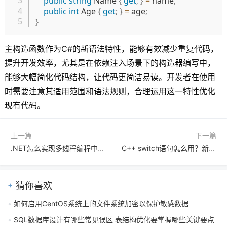
public
string
 Name 
{
get
;
}
=
 name
;
public
int
 Age 
{
get
;
}
=
 age
;
}
主构造函数作为C#的新语法特性，能够有效减少重复代码，
提升开发效率，尤其是在依赖注入场景下的构造器编写中，
能够大幅简化代码结构，让代码更简洁易读。开发者在使用
时需要注意其适用范围和语法规则，合理运用这一特性优化
现有代码。
上一篇
下一篇
.NET怎么实现多线程编程中的线程同步
C++ switch语句怎么用？新手入门基础用法详解
猜你喜欢
如何启用CentOS系统上的文件系统加密以保护敏感数据
SQL数据库设计有哪些常见误区 表结构优化要掌握哪些关键要点