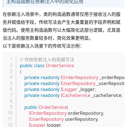
主构造函数在依赖注入中的简化应用
在依赖注入场景中，类的构造函数通常仅用于接收注入的服
务并赋值给字段，传统写法会产生大量重复的字段声明和赋
值代码。使用主构造函数可以大幅简化这部分逻辑，尤其是
当注入的服务数量较多时，简化效果更明显。
以下是依赖注入场景下的传统写法示例：
复制
// 传统依赖注入构造器写法
public
class
OrderService
{
private
readonly
IOrderRepository
 _orderRepos
private
readonly
IUserRepository
 _userReposito
private
readonly
ILogger
 _logger
;
private
readonly
ICacheService
 _cacheService
;
public
OrderService
(
IOrderRepository
 orderRepository
,
IUserRepository
 userRepository
,
ILogger
 logger
,