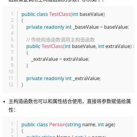
复制
public
class
TestClass
(
int
 baseValue
)
{
private
readonly
int
 _baseValue 
=
 baseValue
;
// 传统构造函数调用主构造函数
public
TestClass
(
int
 baseValue
,
int
 extraValue
)
:
{
        _extraValue 
=
 extraValue
;
}
private
readonly
int
 _extraValue
;
}
主构造函数也可以和属性结合使用，直接将参数赋值给属
性：
复制
public
class
Person
(
string
 name
,
int
 age
)
{