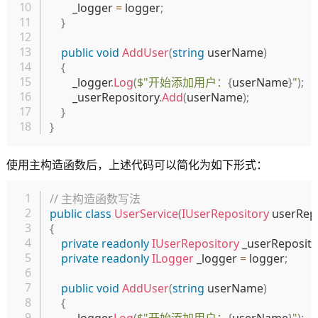
        _logger 
=
 logger
;
}
public
void
AddUser
(
string
 userName
)
{
        _logger
.
Log
(
$"开始添加用户：
{
userName
}
"
)
;
        _userRepository
.
Add
(
userName
)
;
}
}
使用主构造函数后，上述代码可以简化为如下形式：
复制
// 主构造函数写法
public
class
UserService
(
IUserRepository
 userRep
{
private
readonly
IUserRepository
 _userReposito
private
readonly
ILogger
 _logger 
=
 logger
;
public
void
AddUser
(
string
 userName
)
{