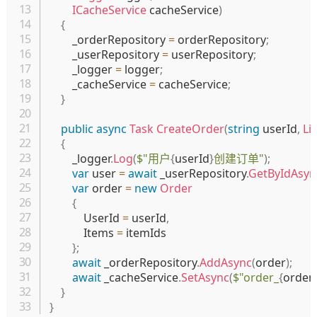
ICacheService
 cacheService
)
{
        _orderRepository 
=
 orderRepository
;
        _userRepository 
=
 userRepository
;
        _logger 
=
 logger
;
        _cacheService 
=
 cacheService
;
}
public
async
Task
CreateOrder
(
string
 userId
,
Lis
{
        _logger
.
Log
(
$"用户
{
userId
}
创建订单"
)
;
var
 user 
=
await
 _userRepository
.
GetByIdAsyn
var
 order 
=
new
Order
{
            UserId 
=
 userId
,
            Items 
=
 itemIds

}
;
await
 _orderRepository
.
AddAsync
(
order
)
;
await
 _cacheService
.
SetAsync
(
$"order_
{
order
.
}
}