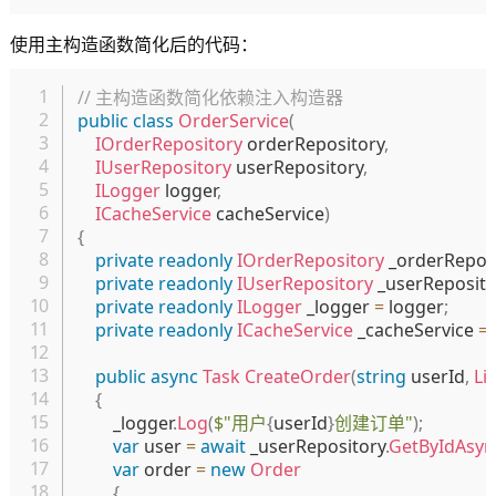
使用主构造函数简化后的代码：
复制
// 主构造函数简化依赖注入构造器
public
class
OrderService
(
IOrderRepository
 orderRepository
,
IUserRepository
 userRepository
,
ILogger
 logger
,
ICacheService
 cacheService
)
{
private
readonly
IOrderRepository
 _orderReposi
private
readonly
IUserRepository
 _userReposito
private
readonly
ILogger
 _logger 
=
 logger
;
private
readonly
ICacheService
 _cacheService 
=
public
async
Task
CreateOrder
(
string
 userId
,
Lis
{
        _logger
.
Log
(
$"用户
{
userId
}
创建订单"
)
;
var
 user 
=
await
 _userRepository
.
GetByIdAsyn
var
 order 
=
new
Order
{