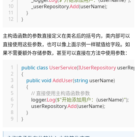
        _logger
.
Log
(
$"开始添加用户：
{
userName
}
"
)
;
        _userRepository
.
Add
(
userName
)
;
}
}
主构造函数的参数直接定义在类名后的括号内，类内部可以
直接使用这些参数，也可以像上面示例一样赋值给字段。如
果不需要额外存储参数，甚至可以直接在方法中使用参数：
复制
public
class
UserService
(
IUserRepository
 userRep
{
public
void
AddUser
(
string
 userName
)
{
// 直接使用主构造函数参数
        logger
.
Log
(
$"开始添加用户：
{
userName
}
"
)
;
        userRepository
.
Add
(
userName
)
;
}
}