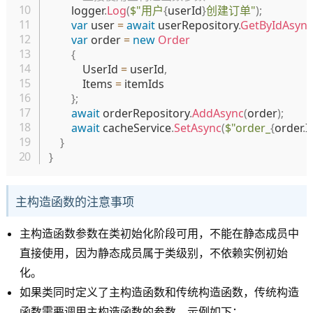
        logger
.
Log
(
$"用户
{
userId
}
创建订单"
)
;
var
 user 
=
await
 userRepository
.
GetByIdAsync
var
 order 
=
new
Order
{
            UserId 
=
 userId
,
            Items 
=
 itemIds

}
;
await
 orderRepository
.
AddAsync
(
order
)
;
await
 cacheService
.
SetAsync
(
$"order_
{
order
.
I
}
}
主构造函数的注意事项
主构造函数参数在类初始化阶段可用，不能在静态成员中
直接使用，因为静态成员属于类级别，不依赖实例初始
化。
如果类同时定义了主构造函数和传统构造函数，传统构造
函数需要调用主构造函数的参数，示例如下：