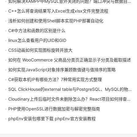
如何解决XAMPP中MySQL意外关闭的问题？端口冲突与数据目录修复方法
C++怎么将查询结果写入Excel生成xlsx文件完整流程
浅析如何创建和使用Shell脚本实现PHP部署自动化
C#中方法和函数的区别是什么
linux怎么查看用户的UID和GID
CSS动画如何实现图标旋转并放大
如何在 WooCommerce 父商品分类页正确显示子分类及截取描述
如何实现JavaScript对象排序兼顾数值键与值排序的策略
C#获取本机IP有哪些方法？7种常用实现方式整理
SQL ClickHouse的external table与PostgreSQL、MySQL的物化外部表实践有什么区别
Cloudinary上传后临时文件未删除怎么办？React项目如何排查相关错误？
PHP使用OpenSSL进行数据加密与解密完整指南
phpEnv安装包哪里下载 phpEnv官方安装教程