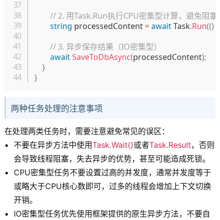
// 2. 用Task.Run执行CPU密集型计算，避免阻
string
 processedContent 
=
await
 Task
.
Run
(
(
)
// 3. 异步保存结果（IO密集型）
await
SaveToDbAsync
(
processedContent
)
;
}
}
两种任务处理的注意事项
在处理两类任务时，需要注意避免常见的误区：
不要在异步方法中使用
Task.Wait()
或者
Task.Result
，否则
会导致线程阻塞，失去异步的优势，甚至可能造成死锁。
CPU密集型任务不要设置过高的并发度，通常并发度等于
或略大于CPU核心数即可，过多的线程会增加上下文切换
开销。
IO密集型任务优先使用框架提供的原生异步方法，不要自