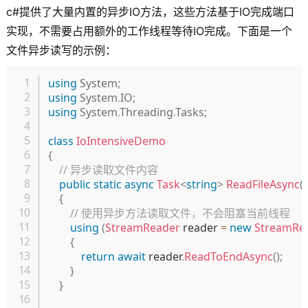
c#提供了大量内置的异步IO方法，这些方法基于IO完成端口
实现，不需要占用额外的工作线程等待IO完成。下面是一个
文件异步读写的示例：
复制
using
System
;
using
System
.
IO
;
using
System
.
Threading
.
Tasks
;
class
IoIntensiveDemo
{
// 异步读取文件内容
public
static
async
Task
<
string
>
ReadFileAsync
(
{
// 使用异步方法读取文件，不会阻塞当前线程
using
(
StreamReader
 reader 
=
new
StreamRe
{
return
await
 reader
.
ReadToEndAsync
(
)
;
}
}