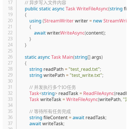
// 异步写入文件内容
public
static
async
Task
WriteFileAsync
(
string
 fi
{
using
(
StreamWriter
 writer 
=
new
StreamWrit
{
await
 writer
.
WriteAsync
(
content
)
;
}
}
static
async
Task
Main
(
string
[
]
 args
)
{
string
 readPath 
=
"test_read.txt"
;
string
 writePath 
=
"test_write.txt"
;
// 并发执行多个IO任务
Task
<
string
>
 readTask 
=
ReadFileAsync
(
readP
Task
 writeTask 
=
WriteFileAsync
(
writePath
,
"
// 等待所有任务完成
string
 fileContent 
=
await
 readTask
;
await
 writeTask
;