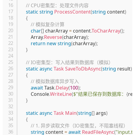
// CPU密集型：处理文件内容
static
string
ProcessContent
(
string
 content
)
{
// 模拟复杂计算
char
[
]
 charArray 
=
 content
.
ToCharArray
(
)
;
        Array
.
Reverse
(
charArray
)
;
return
new
string
(
charArray
)
;
}
// IO密集型：写入结果到数据库（模拟）
static
async
Task
SaveToDbAsync
(
string
 result
)
{
// 模拟数据库异步写入
await
 Task
.
Delay
(
100
)
;
        Console
.
WriteLine
(
$"结果已保存到数据库：
{
res
}
static
async
Task
Main
(
string
[
]
 args
)
{
// 1. 异步读取文件（IO密集型，不阻塞线程）
string
 content 
=
await
ReadFileAsync
(
"input.tx