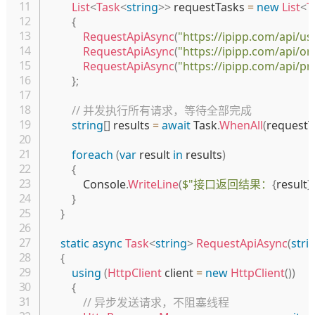
List
<
Task
<
string
>
>
 requestTasks 
=
new
List
<
T
{
RequestApiAsync
(
"https://ipipp.com/api/us
RequestApiAsync
(
"https://ipipp.com/api/or
RequestApiAsync
(
"https://ipipp.com/api/pr
}
;
// 并发执行所有请求，等待全部完成
string
[
]
 results 
=
await
 Task
.
WhenAll
(
requestT
foreach
(
var
 result 
in
 results
)
{
            Console
.
WriteLine
(
$"接口返回结果：
{
result
}
}
}
static
async
Task
<
string
>
RequestApiAsync
(
stri
{
using
(
HttpClient
 client 
=
new
HttpClient
(
)
)
{
// 异步发送请求，不阻塞线程