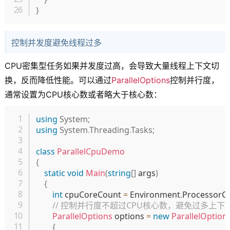
}
控制并发度避免线程过多
CPU密集型任务如果并发度过高，会导致大量线程上下文切
换，反而降低性能。可以通过
ParallelOptions
控制并行度，
通常设置为CPU核心数或者略大于核心数：
复制
using
System
;
using
System
.
Threading
.
Tasks
;
class
ParallelCpuDemo
{
static
void
Main
(
string
[
]
 args
)
{
int
 cpuCoreCount 
=
 Environment
.
ProcessorC
// 控制并行度不超过CPU核心数，避免过多上下
ParallelOptions
 options 
=
new
ParallelOption
{