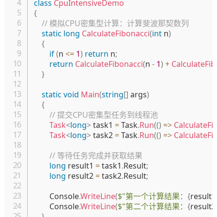
class
CpuIntensiveDemo
{
// 模拟CPU密集型计算：计算斐波那契数列
static
long
CalculateFibonacci
(
int
 n
)
{
if
(
n 
<=
1
)
return
 n
;
return
CalculateFibonacci
(
n 
-
1
)
+
CalculateFib
}
static
void
Main
(
string
[
]
 args
)
{
// 提交CPU密集型任务到线程池
Task
<
long
>
 task1 
=
 Task
.
Run
(
(
)
=>
CalculateFi
Task
<
long
>
 task2 
=
 Task
.
Run
(
(
)
=>
CalculateFi
// 等待任务完成并获取结果
long
 result1 
=
 task1
.
Result
;
long
 result2 
=
 task2
.
Result
;
        Console
.
WriteLine
(
$"第一个计算结果：
{
result1
        Console
.
WriteLine
(
$"第二个计算结果：
{
result2
}