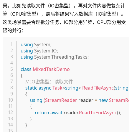
景，比如先读取文件（IO密集型），再对文件内容做复杂计
算（CPU密集型），最后将结果写入数据库（IO密集型）。
这类场景需要合理拆分任务，IO部分用异步，CPU部分用受
限的并行：
复制
using
System
;
using
System
.
IO
;
using
System
.
Threading
.
Tasks
;
class
MixedTaskDemo
{
// IO密集型：读取文件
static
async
Task
<
string
>
ReadFileAsync
(
string
 
{
using
(
StreamReader
 reader 
=
new
StreamRe
{
return
await
 reader
.
ReadToEndAsync
(
)
;
}
}