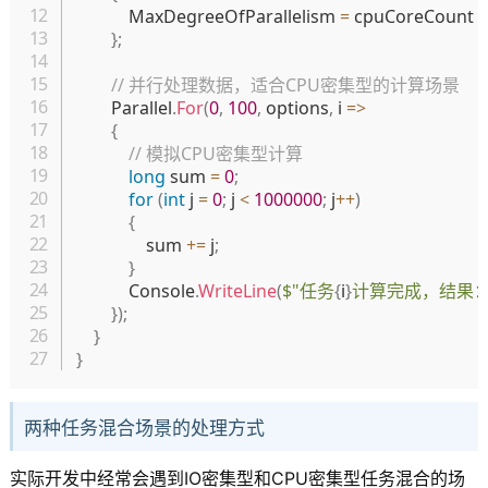
            MaxDegreeOfParallelism 
=
 cpuCoreCount

}
;
// 并行处理数据，适合CPU密集型的计算场景
        Parallel
.
For
(
0
,
100
,
 options
,
 i 
=>
{
// 模拟CPU密集型计算
long
 sum 
=
0
;
for
(
int
 j 
=
0
;
 j 
<
1000000
;
 j
++
)
{
                sum 
+=
 j
;
}
            Console
.
WriteLine
(
$"任务
{
i
}
计算完成，结果
}
)
;
}
}
两种任务混合场景的处理方式
实际开发中经常会遇到IO密集型和CPU密集型任务混合的场