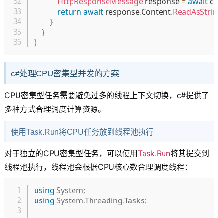
HttpResponseMessage
 response 
=
await
 cl
return
await
 response
.
Content
.
ReadAsStri
}
}
}
c#处理CPU密集型并发的方案
CPU密集型任务需要避免过多的线程上下文切换，c#提供了
多种方式合理调度计算资源。
使用Task.Run将CPU任务放到线程池执行
对于独立的CPU密集型任务，可以使用
Task.Run
将其提交到
线程池执行，线程池会根据CPU核心数合理调度线程：
复制
using
System
;
using
System
.
Threading
.
Tasks
;