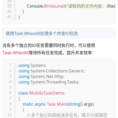
        Console
.
WriteLine
(
$"读取到的文件内容：
{
fileC
}
}
使用Task.WhenAll处理多个并发IO任务
当有多个独立的IO任务需要同时执行时，可以使用
Task.WhenAll
等待所有任务完成，提升并发效率：
复制
using
System
;
using
System
.
Collections
.
Generic
;
using
System
.
Net
.
Http
;
using
System
.
Threading
.
Tasks
;
class
MultiIoTaskDemo
{
static
async
Task
Main
(
string
[
]
 args
)
{
// 多个独立的网络请求任务，属于IO密集型