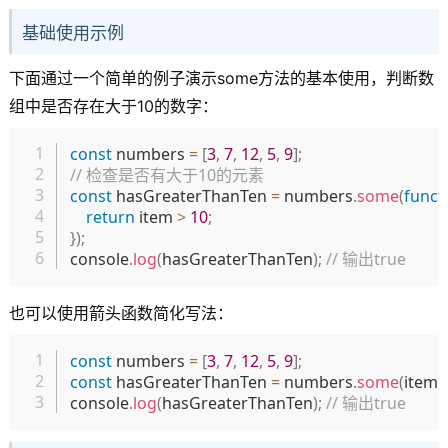
基础使用示例
下面通过一个简单的例子演示some方法的基本使用，判断数
组中是否存在大于10的数字：
复制
const
 numbers 
=
[
3
,
7
,
12
,
5
,
9
]
;
// 检查是否有大于10的元素
const
 hasGreaterThanTen 
=
 numbers
.
some
(
funct
return
 item 
>
10
;
}
)
;
console
.
log
(
hasGreaterThanTen
)
;
// 输出true
也可以使用箭头函数简化写法：
复制
const
 numbers 
=
[
3
,
7
,
12
,
5
,
9
]
;
const
 hasGreaterThanTen 
=
 numbers
.
some
(
item
console
.
log
(
hasGreaterThanTen
)
;
// 输出true