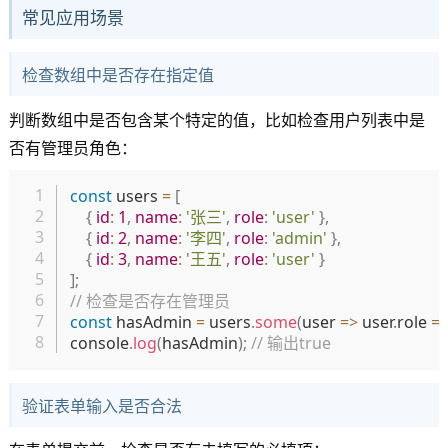
常见应用场景
检查数组中是否存在指定值
判断数组中是否包含某个特定的值，比如检查用户列表中是
否有管理员角色：
复制
const
 users 
=
[
{
id
:
1
,
name
:
'张三'
,
role
:
'user'
}
,
{
id
:
2
,
name
:
'李四'
,
role
:
'admin'
}
,
{
id
:
3
,
name
:
'王五'
,
role
:
'user'
}
]
;
// 检查是否存在管理员
const
 hasAdmin 
=
 users
.
some
(
user
=>
 user
.
role 
=
console
.
log
(
hasAdmin
)
;
// 输出true
验证表单输入是否合法