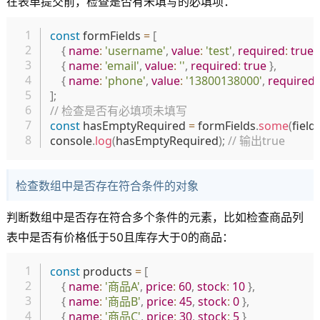
在表单提交前，检查是否有未填写的必填项：
复制
const
 formFields 
=
[
{
name
:
'username'
,
value
:
'test'
,
required
:
true
{
name
:
'email'
,
value
:
''
,
required
:
true
}
,
{
name
:
'phone'
,
value
:
'13800138000'
,
required
:
]
;
// 检查是否有必填项未填写
const
 hasEmptyRequired 
=
 formFields
.
some
(
field
console
.
log
(
hasEmptyRequired
)
;
// 输出true
检查数组中是否存在符合条件的对象
判断数组中是否存在符合多个条件的元素，比如检查商品列
表中是否有价格低于50且库存大于0的商品：
复制
const
 products 
=
[
{
name
:
'商品A'
,
price
:
60
,
stock
:
10
}
,
{
name
:
'商品B'
,
price
:
45
,
stock
:
0
}
,
{
name
:
'商品C'
,
price
:
30
,
stock
:
5
}