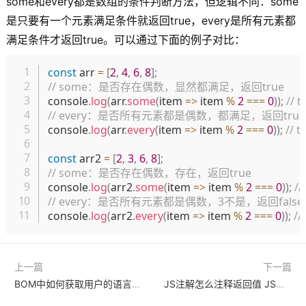
some和every都是数组的条件判断方法，但逻辑不同：some
是只要有一个元素满足条件就返回true，every是所有元素都
满足条件才返回true。可以通过下面的例子对比：
复制
const
 arr 
=
[
2
,
4
,
6
,
8
]
;
// some：是否存在偶数，显然都满足，返回true
console
.
log
(
arr
.
some
(
item
=>
 item 
%
2
===
0
)
)
;
// t
// every：是否所有元素都是偶数，都满足，返回true
console
.
log
(
arr
.
every
(
item
=>
 item 
%
2
===
0
)
)
;
// t
const
 arr2 
=
[
2
,
3
,
6
,
8
]
;
// some：是否存在偶数，存在，返回true
console
.
log
(
arr2
.
some
(
item
=>
 item 
%
2
===
0
)
)
;
//
// every：是否所有元素都是偶数，3不是，返回false
console
.
log
(
arr2
.
every
(
item
=>
 item 
%
2
===
0
)
)
;
//
上一篇
下一篇
BOM中如何获取用户的语言设置？
JS注解怎么注释返回值 JS函数返回值注解的使用与意义