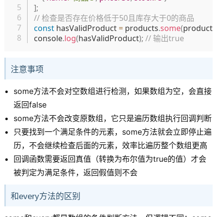
]
;
// 检查是否存在价格低于50且库存大于0的商品
const
 hasValidProduct 
=
 products
.
some
(
product
console
.
log
(
hasValidProduct
)
;
// 输出true
注意事项
some方法不会对空数组进行检测，如果数组为空，会直接
返回false
some方法不会改变原数组，它只是遍历数组执行回调判断
只要找到一个满足条件的元素，some方法就会立即停止遍
历，不会继续检查后面的元素，效率比遍历整个数组更高
回调函数需要返回真值（转换为布尔值为true的值）才会
被判定为满足条件，返回假值则不会
和every方法的区别