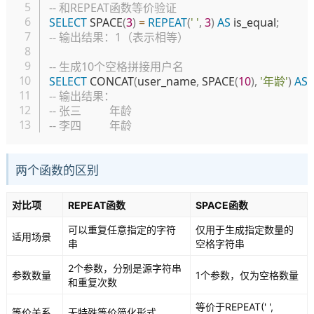
-- 和REPEAT函数等价验证
SELECT
 SPACE
(
3
)
=
REPEAT
(
' '
,
3
)
AS
 is_equal
;
-- 输出结果：1（表示相等）
-- 生成10个空格拼接用户名
SELECT
 CONCAT
(
user_name
,
 SPACE
(
10
)
,
'年龄'
)
AS
 
-- 输出结果：
-- 张三          年龄
-- 李四          年龄
两个函数的区别
对比项
REPEAT函数
SPACE函数
可以重复任意指定的字符
仅用于生成指定数量的
适用场景
串
空格字符串
2个参数，分别是源字符串
参数数量
1个参数，仅为空格数量
和重复次数
等价于REPEAT(' ',
等价关系
无特殊等价简化形式