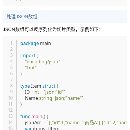
处理JSON数组
JSON数组可以反序列化为切片类型，示例如下：
复制
package
 main

import
(
"encoding/json"
"fmt"
)
type
 Item 
struct
{
	ID   
int
`json:"id"`
	Name 
string
`json:"name"`
}
func
main
(
)
{
	jsonArr 
:=
`[{"id":1,"name":"商品A"},{"id":2,"nam
var
 items 
[
]
Item
