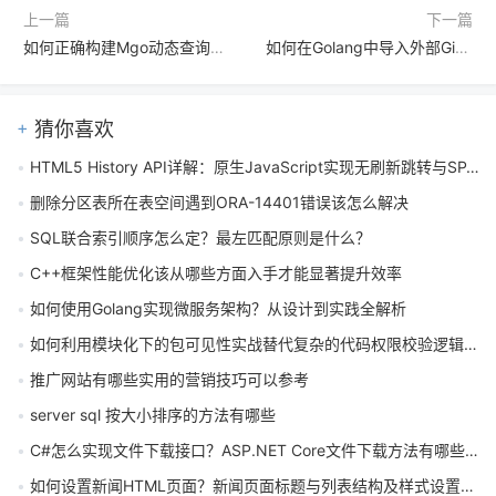
上一篇
下一篇
如何正确构建Mgo动态查询中的嵌套BSON.M结构
如何在Golang中导入外部Git仓库模块
猜你喜欢
HTML5 History API详解：原生JavaScript实现无刷新跳转与SPA路由
删除分区表所在表空间遇到ORA-14401错误该怎么解决
SQL联合索引顺序怎么定？最左匹配原则是什么？
C++框架性能优化该从哪些方面入手才能显著提升效率
如何使用Golang实现微服务架构？从设计到实践全解析
如何利用模块化下的包可见性实战替代复杂的代码权限校验逻辑与变量保护
推广网站有哪些实用的营销技巧可以参考
server sql 按大小排序的方法有哪些
C#怎么实现文件下载接口？ASP.NET Core文件下载方法有哪些？
如何设置新闻HTML页面？新闻页面标题与列表结构及样式设置方法