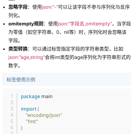
忽略字段
：使用
json:"-"
可以让该字段不参与序列化与反序
列化。
omitempty规则
：使用
json:"字段名,omitempty"
，当字段
为零值（如空字符串、0、nil等）时，序列化时会忽略该
字段。
类型转换
：可以通过标签指定字段的字符串类型，比如
json:"age,string"
会将int类型的age序列化为字符串形式的
数字。
标签使用示例
复制
package
 main

import
(
"encoding/json"
"fmt"
)