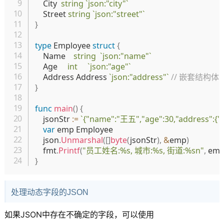
	City  
string
`json:"city"`
	Street 
string
`json:"street"`
}
type
 Employee 
struct
{
	Name    
string
`json:"name"`
	Age     
int
`json:"age"`
	Address Address 
`json:"address"`
// 嵌套结构体
}
func
main
(
)
{
	jsonStr 
:=
`{"name":"王五","age":30,"address":{
var
 emp Employee

	json
.
Unmarshal
(
[
]
byte
(
jsonStr
)
,
&
emp
)
	fmt
.
Printf
(
"员工姓名:%s, 城市:%s, 街道:%sn"
,
 em
}
处理动态字段的JSON
如果JSON中存在不确定的字段，可以使用