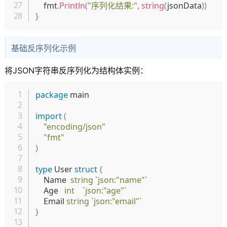
	fmt
.
Println
(
"序列化结果:"
,
string
(
jsonData
)
)
}
基础反序列化示例
将JSON字符串反序列化为结构体实例：
复制
package
 main

import
(
"encoding/json"
"fmt"
)
type
 User 
struct
{
	Name  
string
`json:"name"`
	Age   
int
`json:"age"`
	Email 
string
`json:"email"`
}