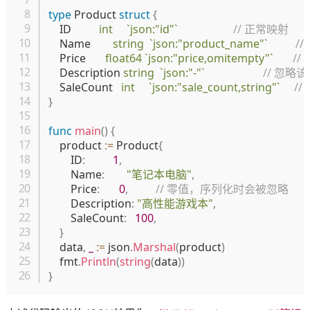
type
 Product 
struct
{
	ID          
int
`json:"id"`
// 正常映射
	Name        
string
`json:"product_name"`
//
	Price       
float64
`json:"price,omitempty"`
//
	Description 
string
`json:"-"`
// 忽略
	SaleCount   
int
`json:"sale_count,string"`
/
}
func
main
(
)
{
	product 
:=
 Product
{
		ID
:
1
,
		Name
:
"笔记本电脑"
,
		Price
:
0
,
// 零值，序列化时会被忽略
		Description
:
"高性能游戏本"
,
		SaleCount
:
100
,
}
	data
,
_
:=
 json
.
Marshal
(
product
)
	fmt
.
Println
(
string
(
data
)
)
}