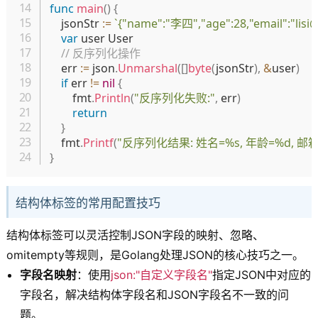
func
main
(
)
{
	jsonStr 
:=
`{"name":"李四","age":28,"email":"lisi
var
 user User

// 反序列化操作
	err 
:=
 json
.
Unmarshal
(
[
]
byte
(
jsonStr
)
,
&
user
)
if
 err 
!=
nil
{
		fmt
.
Println
(
"反序列化失败:"
,
 err
)
return
}
	fmt
.
Printf
(
"反序列化结果: 姓名=%s, 年龄=%d, 邮箱
}
结构体标签的常用配置技巧
结构体标签可以灵活控制JSON字段的映射、忽略、
omitempty等规则，是Golang处理JSON的核心技巧之一。
字段名映射
：使用
json:"自定义字段名"
指定JSON中对应的
字段名，解决结构体字段名和JSON字段名不一致的问
题。