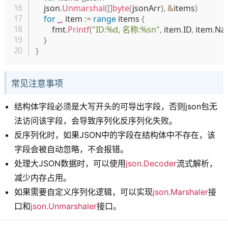
	json
.
Unmarshal
(
[
]
byte
(
jsonArr
)
,
&
items
)
for
_
,
 item 
:=
range
 items 
{
		fmt
.
Printf
(
"ID:%d, 名称:%sn"
,
 item
.
ID
,
 item
.
Na
}
}
常见注意事项
结构体字段必须是大写开头的可导出字段，否则json包无
法访问该字段，会导致序列化反序列化失败。
反序列化时，如果JSON中的字段在结构体中不存在，该
字段会被自动忽略，不会报错。
处理大JSON数据时，可以使用
json.Decoder
流式解析，
减少内存占用。
如果需要自定义序列化逻辑，可以实现
json.Marshaler
接
口和
json.Unmarshaler
接口。