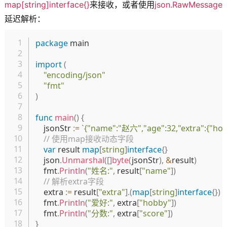
map[string]interface{}
来接收，或者使用
json.RawMessage
延迟解析：
复制
package
 main

import
(
"encoding/json"
"fmt"
)
func
main
(
)
{
	jsonStr 
:=
`{"name":"赵六","age":32,"extra":{"ho
// 使用map接收动态字段
var
 result 
map
[
string
]
interface
{
}
	json
.
Unmarshal
(
[
]
byte
(
jsonStr
)
,
&
result
)
	fmt
.
Println
(
"姓名:"
,
 result
[
"name"
]
)
// 解析extra字段
	extra 
:=
 result
[
"extra"
]
.
(
map
[
string
]
interface
{
}
)
	fmt
.
Println
(
"爱好:"
,
 extra
[
"hobby"
]
)
	fmt
.
Println
(
"分数:"
,
 extra
[
"score"
]
)
}