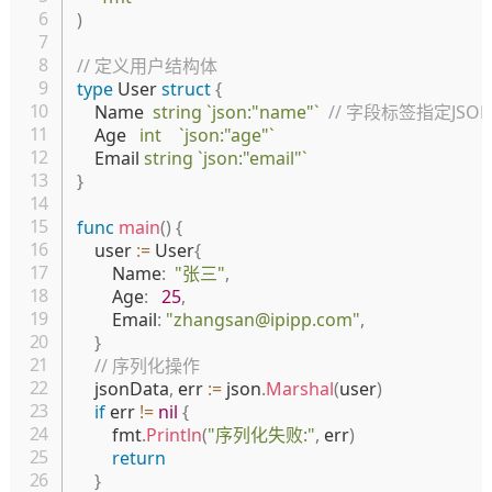
)
// 定义用户结构体
type
 User 
struct
{
	Name  
string
`json:"name"`
// 字段标签指定JS
	Age   
int
`json:"age"`
	Email 
string
`json:"email"`
}
func
main
(
)
{
	user 
:=
 User
{
		Name
:
"张三"
,
		Age
:
25
,
		Email
:
"zhangsan@ipipp.com"
,
}
// 序列化操作
	jsonData
,
 err 
:=
 json
.
Marshal
(
user
)
if
 err 
!=
nil
{
		fmt
.
Println
(
"序列化失败:"
,
 err
)
return
}