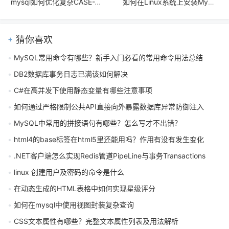
mysql如何优化复杂CASE-WHEN语句的执行_分析解析器对分支条件的判定
如何在Linux系统上安装MySQL（使用tar包）
猜你喜欢
MySQL常用命令有哪些？新手入门必看的常用命令用法总结
DB2数据库事务日志已满该如何解决
C#在高并发下使用静态变量有哪些注意事项
如何通过严格限制公共API直接向外暴露数据库异常防御注入
MySQL中常用的拼接语句有哪些？怎么写才不出错？
html4的base标签在html5里还能用吗？作用有没有发生变化
.NET客户端怎么实现Redis管道PipeLine与事务Transactions
linux 创建用户及密码的命令是什么
在动态生成的HTML表格中如何实现星级评分
如何在mysql中使用视图封装复杂查询
CSS文本属性有哪些？完整文本属性列表及用法解析