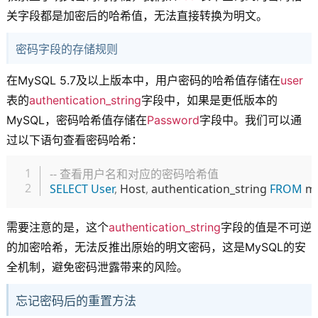
关字段都是加密后的哈希值，无法直接转换为明文。
密码字段的存储规则
在MySQL 5.7及以上版本中，用户密码的哈希值存储在
user
表的
authentication_string
字段中，如果是更低版本的
MySQL，密码哈希值存储在
Password
字段中。我们可以通
过以下语句查看密码哈希：
复制
-- 查看用户名和对应的密码哈希值
SELECT
User
,
 Host
,
 authentication_string 
FROM
 m
需要注意的是，这个
authentication_string
字段的值是不可逆
的加密哈希，无法反推出原始的明文密码，这是MySQL的安
全机制，避免密码泄露带来的风险。
忘记密码后的重置方法