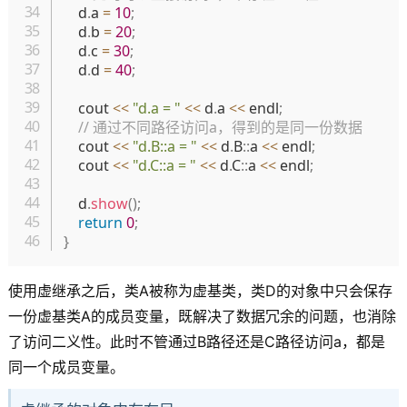
    d
.
a 
=
10
;
    d
.
b 
=
20
;
    d
.
c 
=
30
;
    d
.
d 
=
40
;
    cout 
<<
"d.a = "
<<
 d
.
a 
<<
 endl
;
// 通过不同路径访问a，得到的是同一份数据
    cout 
<<
"d.B::a = "
<<
 d
.
B
::
a 
<<
 endl
;
    cout 
<<
"d.C::a = "
<<
 d
.
C
::
a 
<<
 endl
;
    d
.
show
(
)
;
return
0
;
}
使用虚继承之后，类A被称为虚基类，类D的对象中只会保存
一份虚基类A的成员变量，既解决了数据冗余的问题，也消除
了访问二义性。此时不管通过B路径还是C路径访问a，都是
同一个成员变量。