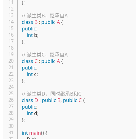
}
;
// 派生类B，继承自A
class
B
:
public
A
{
public
:
int
 b
;
}
;
// 派生类C，继承自A
class
C
:
public
A
{
public
:
int
 c
;
}
;
// 派生类D，同时继承B和C
class
D
:
public
B
,
public
C
{
public
:
int
 d
;
}
;
int
main
(
)
{