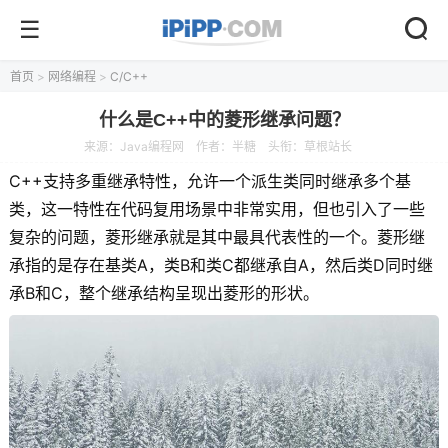
首页
>
网络编程
>
C/C++
什么是C++中的菱形继承问题？
来源：
Java编程网
作者：半糖
头衔：草根站长
C++支持多重继承特性，允许一个派生类同时继承多个基
类，这一特性在代码复用场景中非常实用，但也引入了一些
复杂的问题，菱形继承就是其中最具代表性的一个。菱形继
承指的是存在基类A，类B和类C都继承自A，然后类D同时继
承B和C，整个继承结构呈现出菱形的形状。