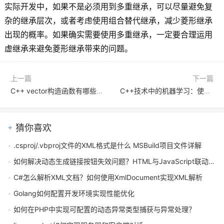
实际开发中，如果不是必须用到多重继承，可以尽量避免复
杂的继承层次，或者考虑使用组合替代继承，减少菱形继承
出现的概率。如果确实需要使用多重继承，一定要合理运用
虚继承来避免菱形继承带来的问题。
上一篇
下一篇
C++ vector构造函数有哪些？向量初始化的五种方式详解
C++技术中的机器学习：使用C++实现机器学习算法的调试技巧有哪些
猜你喜欢
.csproj/.vbproj文件的XML格式是什么 MSBuild项目文件详解
如何解决动态生成链接按钮失效问题？HTML与JavaScript联动教程
C#怎么解析XML文档？如何使用XmlDocument实现XML解析
Golang如何配置开发环境实现性能优化
如何在PHP中实现可配置的动态异常类型捕获与异常处理？