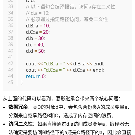
    D d
;
// 以下语句会编译报错，访问a存在二义性
// d.a = 10;
// 必须通过指定路径访问，避免二义性
    d
.
B
::
a 
=
10
;
    d
.
C
::
a 
=
20
;
    d
.
b 
=
30
;
    d
.
c 
=
40
;
    d
.
d 
=
50
;
    cout 
<<
"d.B::a = "
<<
 d
.
B
::
a 
<<
 endl
;
    cout 
<<
"d.C::a = "
<<
 d
.
C
::
a 
<<
 endl
;
return
0
;
}
从上面的代码可以看到，菱形继承会带来两个核心问题：
数据冗余
：类D的对象d中，会包含两份类A的成员变量a，
分别来自继承路径B和C，造成了内存空间的浪费。
访问二义性
：如果直接通过d.a访问成员变量a，编译器无
法确定是要访问B路径下的a还是C路径下的a，因此会直接