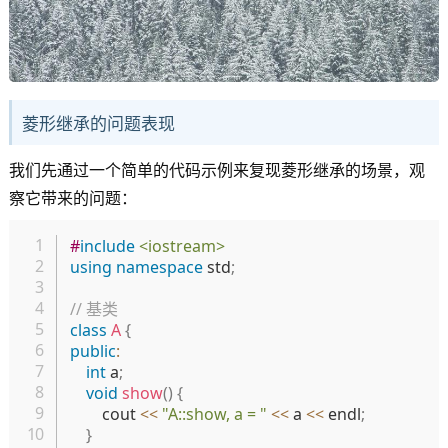
菱形继承的问题表现
我们先通过一个简单的代码示例来复现菱形继承的场景，观
察它带来的问题：
复制
#
include
<iostream>
using
namespace
 std
;
// 基类
class
A
{
public
:
int
 a
;
void
show
(
)
{
        cout 
<<
"A::show, a = "
<<
 a 
<<
 endl
;
}