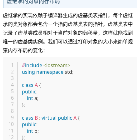
虚继承的对象内存布局
虚继承的实现依赖于编译器生成的虚基类表指针，每个虚继
承的类对象都会包含一个指向虚基类表的指针，虚基类表中
记录了虚基类成员相对于当前对象的偏移量，这样就能找到
唯一的虚基类实例。我们可以通过打印对象的大小来简单观
察内存布局的变化：
复制
#
include
<iostream>
using
namespace
 std
;
class
A
{
public
:
int
 a
;
}
;
class
B
:
virtual
public
A
{
public
:
int
 b
;
}
;