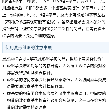
的a各4字节，B的b、C的c、D的d各4字节，共20），而使
用虚继承后，B和C都会多一个虚基类表指针（8字节），加
上一份A的a、b、c、d各4字节，总大小可能是24字节左右
（不同编译器实现可能有差异）。虽然虚继承会引入额外的
指针开销，但避免了数据冗余和二义性的问题，在需要多重
继承的场景下是更合理的选择。
使用菱形继承的注意事项
虽然虚继承可以解决菱形继承的问题，但也不是没有代价：
虚继承会增加对象的内存开销，因为每个虚继承的类对象
都需要维护虚基类表指针。
虚继承的访问效率会比普通继承略低，因为访问虚基类成
员需要通过虚基类表计算偏移量。
虚基类的构造函数由最底层的派生类负责调用，中间类的
构造函数对虚基类构造的调用会被忽略，这一点在编写构
造函数时需要特别注意。