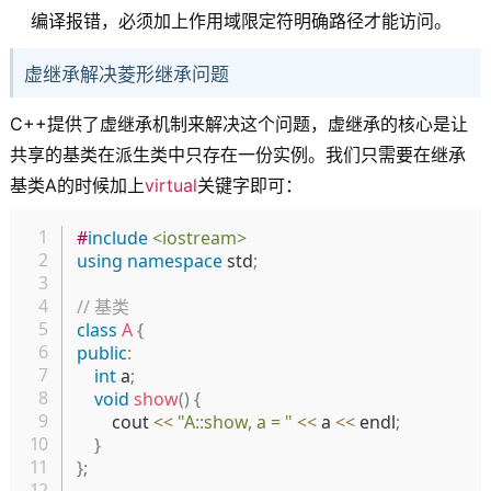
编译报错，必须加上作用域限定符明确路径才能访问。
虚继承解决菱形继承问题
C++提供了虚继承机制来解决这个问题，虚继承的核心是让
共享的基类在派生类中只存在一份实例。我们只需要在继承
基类A的时候加上
virtual
关键字即可：
复制
#
include
<iostream>
using
namespace
 std
;
// 基类
class
A
{
public
:
int
 a
;
void
show
(
)
{
        cout 
<<
"A::show, a = "
<<
 a 
<<
 endl
;
}
}
;