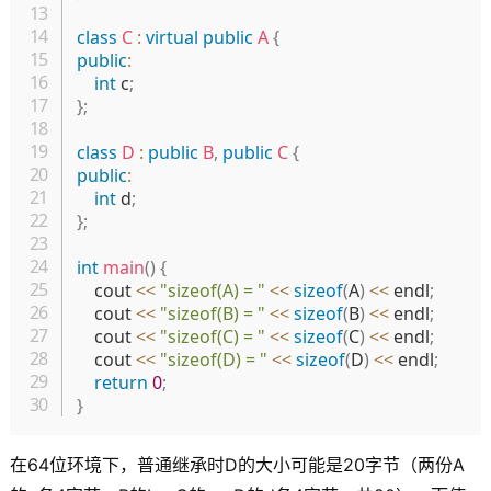
class
C
:
virtual
public
A
{
public
:
int
 c
;
}
;
class
D
:
public
B
,
public
C
{
public
:
int
 d
;
}
;
int
main
(
)
{
    cout 
<<
"sizeof(A) = "
<<
sizeof
(
A
)
<<
 endl
;
    cout 
<<
"sizeof(B) = "
<<
sizeof
(
B
)
<<
 endl
;
    cout 
<<
"sizeof(C) = "
<<
sizeof
(
C
)
<<
 endl
;
    cout 
<<
"sizeof(D) = "
<<
sizeof
(
D
)
<<
 endl
;
return
0
;
}
在64位环境下，普通继承时D的大小可能是20字节（两份A