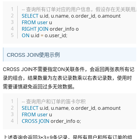
复制
-- 查询所有订单对应的用户信息，假设存在无关联用
SELECT
 u
.
id
,
 u
.
name
,
 o
.
order_id
,
 o
.
FROM
user
RIGHT
JOIN
ON
 u
.
id 
=
 o
.
user_id
;
CROSS JOIN使用示例
CROSS JOIN不需要指定ON关联条件，会返回两张表所有记
录的组合，结果数量为左表记录数乘以右表记录数，使用时
需要谨慎避免返回过多无效数据。
复制
-- 查询用户和订单的笛卡尔积
SELECT
 u
.
id
,
 u
.
name
,
 o
.
order_id
,
 o
.
FROM
user
CROSS
JOIN
 order_info o
;
上述查询会返回3*3=9条记录，是所有用户和所有订单的组