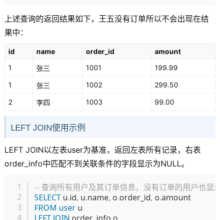
上述查询的返回结果如下，王五没有订单所以不会出现在结
果中：
id
name
order_id
amount
1
1001
199.99
张三
1
1002
299.50
张三
2
1003
99.00
李四
LEFT JOIN使用示例
LEFT JOIN以左表user为基准，返回左表所有记录，右表
order_info中匹配不到关联条件的字段显示为NULL。
复制
-- 查询所有用户及其订单信息，没有订单的用户也显
SELECT
 u
.
id
,
 u
.
name
,
 o
.
order_id
,
 o
.
FROM
user
LEFT
JOIN