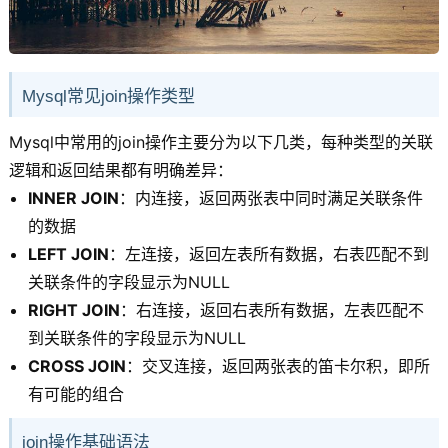
Mysql常见join操作类型
Mysql中常用的join操作主要分为以下几类，每种类型的关联
逻辑和返回结果都有明确差异：
INNER JOIN
：内连接，返回两张表中同时满足关联条件
的数据
LEFT JOIN
：左连接，返回左表所有数据，右表匹配不到
关联条件的字段显示为NULL
RIGHT JOIN
：右连接，返回右表所有数据，左表匹配不
到关联条件的字段显示为NULL
CROSS JOIN
：交叉连接，返回两张表的笛卡尔积，即所
有可能的组合
join操作基础语法