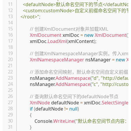
  <defaultNode>默认命名空间下的节点</defaultNod
  <custom:customNode>自定义前缀命名空间下的节点</
</root>"
;
// 创建XmlDocument对象并加载XML
XmlDocument
 xmlDoc 
=
new
XmlDocument
(
)
;
        xmlDoc
.
LoadXml
(
xmlContent
)
;
// 创建XmlNamespaceManager实例，传入xmlD
XmlNamespaceManager
 nsManager 
=
new
X
// 添加命名空间映射，默认命名空间自定义前缀
        nsManager
.
AddNamespace
(
"d"
,
"http://defa
        nsManager
.
AddNamespace
(
"c"
,
"http://cust
// 查询默认命名空间下的defaultNode节点
XmlNode
 defaultNode 
=
 xmlDoc
.
SelectSingle
if
(
defaultNode 
!=
null
)
{
            Console
.
WriteLine
(
"默认命名空间节点内容：
}