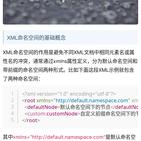
XML命名空间的基础概念
XML命名空间的作用是避免不同XML文档中相同元素名或属
性名的冲突，通常通过xmlns属性定义，分为默认命名空间和
带前缀的命名空间两种形式。比如下面这段XML示例就包含
了两种命名空间：
复制
<?xml version="1.0" encoding="utf-8"?>
<
root
xmlns
=
"
http://default.namespace.com
"
xml
<
defaultNode
>
默认命名空间下的节点
</
defaultNo
<
custom:
customNode
>
自定义前缀命名空间下的节
</
root
>
其中
xmlns="http://default.namespace.com"
是默认命名空