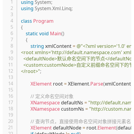
复制
using
System
;
using
System
.
Xml
.
Linq
;
class
Program
{
static
void
Main
(
)
{
string
 xmlContent 
=
@"<?xml version='1.0' enc
<root xmlns='http://default.namespace.com' xml
  <defaultNode>默认命名空间下的节点</defaultNod
  <custom:customNode>自定义前缀命名空间下的节点</
</root>"
;
XElement
 root 
=
 XElement
.
Parse
(
xmlContent
)
;
// 定义命名空间对象
XNamespace
 defaultNs 
=
"http://default.na
XNamespace
 customNs 
=
"http://custom.na
// 查询节点，直接使用命名空间对象拼接元素名
XElement
 defaultNode 
=
 root
.
Element
(
default