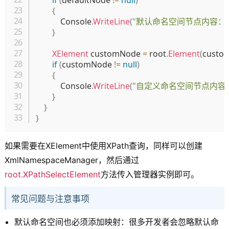
if
(
defaultNode 
!=
null
)
{
            Console
.
WriteLine
(
"默认命名空间节点内容：
}
XElement
 customNode 
=
 root
.
Element
(
custo
if
(
customNode 
!=
null
)
{
            Console
.
WriteLine
(
"自定义命名空间节点内容
}
}
}
如果需要在XElement中使用XPath查询，同样可以创建
XmlNamespaceManager，然后通过
root.XPathSelectElement
方法传入管理器实例即可。
常见问题与注意事项
默认命名空间也必须添加映射：很多开发者会忽略默认命