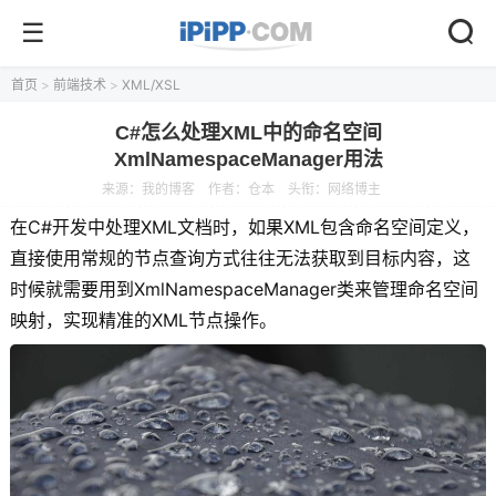
首页
>
前端技术
>
XML/XSL
C#怎么处理XML中的命名空间
XmlNamespaceManager用法
来源：
我的博客
作者：仓本
头衔：网络博主
在C#开发中处理XML文档时，如果XML包含命名空间定义，
直接使用常规的节点查询方式往往无法获取到目标内容，这
时候就需要用到XmlNamespaceManager类来管理命名空间
映射，实现精准的XML节点操作。