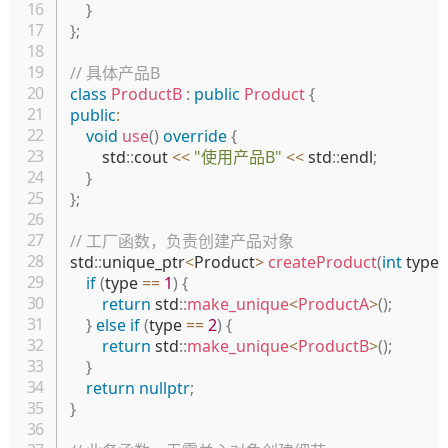
}
}
;
// 具体产品B
class
ProductB
:
public
Product
{
public
:
void
use
(
)
override
{
        std
::
cout 
<<
"使用产品B"
<<
 std
::
endl
;
}
}
;
// 工厂函数，负责创建产品对象
std
::
unique_ptr
<
Product
>
createProduct
(
int
 type
)
if
(
type 
==
1
)
{
return
 std
::
make_unique
<
ProductA
>
(
)
;
}
else
if
(
type 
==
2
)
{
return
 std
::
make_unique
<
ProductB
>
(
)
;
}
return
nullptr
;
}