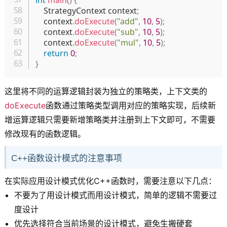
int
main
(
)
{
    StrategyContext context
;
    context
.
doExecute
(
"add"
,
10
,
5
)
;
    context
.
doExecute
(
"sub"
,
10
,
5
)
;
    context
.
doExecute
(
"mul"
,
10
,
5
)
;
return
0
;
}
这里将不同的运算逻辑封装为独立的策略类，上下文类的
doExecute
函数通过策略类型调用对应的策略实现，后续新
增运算逻辑只需要新增策略类并注册到上下文即可，不需要
修改现有的函数逻辑。
C++函数设计模式的注意事项
在实际应用设计模式优化C++函数时，需要注意以下几点：
不要为了用设计模式而用设计模式，简单的逻辑不需要过
度设计
优先选择符合当前场景的设计模式，避免生搬硬套