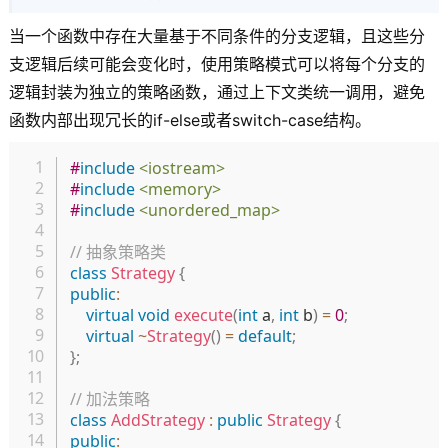
当一个函数中存在大量基于不同条件的分支逻辑，且这些分
支逻辑后续可能会变化时，使用策略模式可以将每个分支的
逻辑封装为独立的策略函数，通过上下文类统一调用，避免
函数内部出现冗长的if-else或者switch-case结构。
复制
#
include
<iostream>
#
include
<memory>
#
include
<unordered_map>
// 抽象策略类
class
Strategy
{
public
:
virtual
void
execute
(
int
 a
,
int
 b
)
=
0
;
virtual
~
Strategy
(
)
=
default
;
}
;
// 加法策略
class
AddStrategy
:
public
Strategy
{
public
: