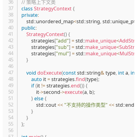
// 策略上下文类
class
StrategyContext
{
private
:
    std
::
unordered_map
<
std
::
string
,
 std
::
unique_pt
public
:
StrategyContext
(
)
{
        strategies
[
"add"
]
=
 std
::
make_unique
<
AddStr
        strategies
[
"sub"
]
=
 std
::
make_unique
<
SubStr
        strategies
[
"mul"
]
=
 std
::
make_unique
<
MulStr
}
void
doExecute
(
const
 std
::
string
&
 type
,
int
 a
,
int
auto
 it 
=
 strategies
.
find
(
type
)
;
if
(
it 
!=
 strategies
.
end
(
)
)
{
            it
->
second
->
execute
(
a
,
 b
)
;
}
else
{
            std
::
cout 
<<
"不支持的操作类型"
<<
 std
::
endl
;
}
}
}
;