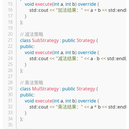
void
execute
(
int
 a
,
int
 b
)
override
{
        std
::
cout 
<<
"加法结果："
<<
 a 
+
 b 
<<
 std
::
endl
;
}
}
;
// 减法策略
class
SubStrategy
:
public
Strategy
{
public
:
void
execute
(
int
 a
,
int
 b
)
override
{
        std
::
cout 
<<
"减法结果："
<<
 a 
-
 b 
<<
 std
::
endl
;
}
}
;
// 乘法策略
class
MulStrategy
:
public
Strategy
{
public
:
void
execute
(
int
 a
,
int
 b
)
override
{
        std
::
cout 
<<
"乘法结果："
<<
 a 
*
 b 
<<
 std
::
endl
;
}
}
;