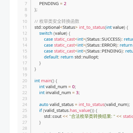
    PENDING 
=
2
}
;
// 枚举类安全转换函数
std
::
optional
<
Status
>
int_to_status
(
int
 value
)
{
switch
(
value
)
{
case
static_cast
<
int
>
(
Status
::
SUCCESS
)
:
retu
case
static_cast
<
int
>
(
Status
::
ERROR
)
:
return
case
static_cast
<
int
>
(
Status
::
PENDING
)
:
ret
default
:
return
 std
::
nullopt
;
}
}
int
main
(
)
{
int
 valid_num 
=
0
;
int
 invalid_num 
=
3
;
auto
 valid_status 
=
int_to_status
(
valid_num
)
;
if
(
valid_status
.
has_value
(
)
)
{
        std
::
cout 
<<
"合法枚举类转换结果: "
<<
stati
}