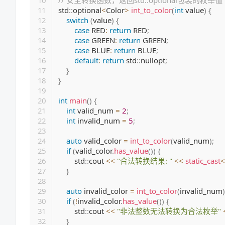
std
::
optional
<
Color
>
int_to_color
(
int
 value
)
{
switch
(
value
)
{
case
 RED
:
return
 RED
;
case
 GREEN
:
return
 GREEN
;
case
 BLUE
:
return
 BLUE
;
default
:
return
 std
::
nullopt
;
}
}
int
main
(
)
{
int
 valid_num 
=
2
;
int
 invalid_num 
=
5
;
auto
 valid_color 
=
int_to_color
(
valid_num
)
;
if
(
valid_color
.
has_value
(
)
)
{
        std
::
cout 
<<
"合法转换结果: "
<<
static_cast
<
}
auto
 invalid_color 
=
int_to_color
(
invalid_num
)
if
(
!
invalid_color
.
has_value
(
)
)
{
        std
::
cout 
<<
"非法整数无法转换为合法枚举"
}