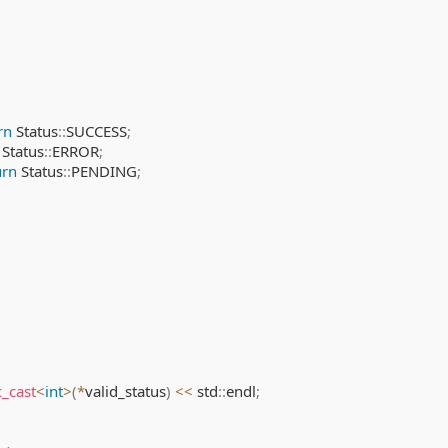
rn
 Status
::
SUCCESS
;
 Status
::
ERROR
;
urn
 Status
::
PENDING
;
c_cast
<
int
>
(
*
valid_status
)
<<
 std
::
endl
;