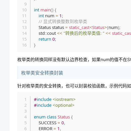
int
main
(
)
{
int
 num 
=
1
;
// 显式转换整数到枚举类
    Status status 
=
static_cast
<
Status
>
(
num
)
;
    std
::
cout 
<<
"转换后的枚举类值: "
<<
static_cas
return
0
;
}
枚举类的转换同样没有默认边界检查，如果num的值不在S
枚举类安全转换封装
针对枚举类的安全转换，也可以封装校验函数，示例代码
#
include
<iostream>
#
include
<optional>
enum
class
Status
{
    SUCCESS 
=
0
,
    ERROR 
=
1
,