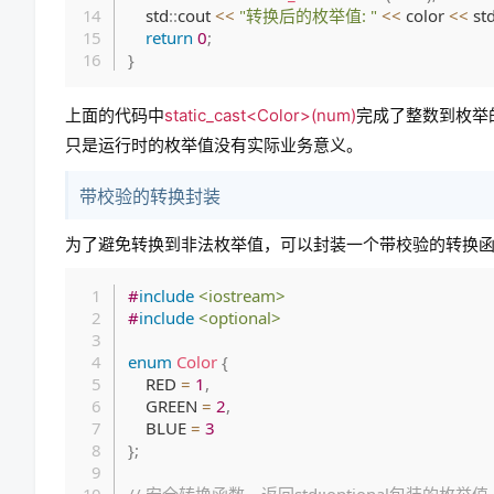
    std
::
cout 
<<
"转换后的枚举值: "
<<
 color 
<<
 st
return
0
;
}
上面的代码中
static_cast<Color>(num)
完成了整数到枚举的
只是运行时的枚举值没有实际业务意义。
带校验的转换封装
为了避免转换到非法枚举值，可以封装一个带校验的转换
#
include
<iostream>
#
include
<optional>
enum
Color
{
    RED 
=
1
,
    GREEN 
=
2
,
    BLUE 
=
3
}
;
// 安全转换函数，返回std::optional包装的枚举值