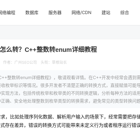
网络编程
数据库
服务器
网络/CDN
建站
综合
类型怎么转？C++整数转enum详细教程
作者：广州SEO公司
头衔：草根站长
？C++整数转enum详细教程》，敬请观看详情。在C++开发中经常会遇到
接收枚举标识等情况。很多开发者不清楚正确的转换方式，直接赋值可能
种实现方法，包括传统枚举和枚举类的不同转换逻辑，分析每种方法的适
中正确、安全地处理整数到枚举类型的转换需求，避免常见的类型转换问
需求，比如处理序列化数据、解析用户输入的场景下，经常需要把存
方式存在差异，错误的转换方式可能带来未定义行为或者程序运行错