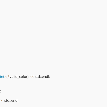
int
>
(
*
valid_color
)
<<
 std
::
endl
;
;
<<
 std
::
endl
;