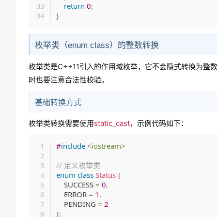
return
0
;
}
枚举类（enum class）的整数转换
枚举类是C++11引入的作用域枚举，它不会隐式转换为
时也要注意合法性校验。
基础转换方式
枚举类转换需要使用
static_cast
，示例代码如下：
#
include
<iostream>
// 定义枚举类
enum
class
Status
{
    SUCCESS 
=
0
,
    ERROR 
=
1
,
    PENDING 
=
2
}
;