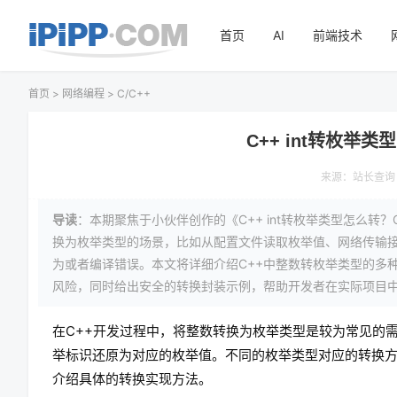
首页
AI
前端技术
首页
>
网络编程
>
C/C++
C++ int转枚举
来源：
站长查询
导读
：本期聚焦于小伙伴创作的《C++ int转枚举类型怎么转
换为枚举类型的场景，比如从配置文件读取枚举值、网络传输
为或者编译错误。本文将详细介绍C++中整数转枚举类型的多
风险，同时给出安全的转换封装示例，帮助开发者在实际项目
在C++开发过程中，将整数转换为枚举类型是较为常见的
举标识还原为对应的枚举值。不同的枚举类型对应的转换
介绍具体的转换实现方法。