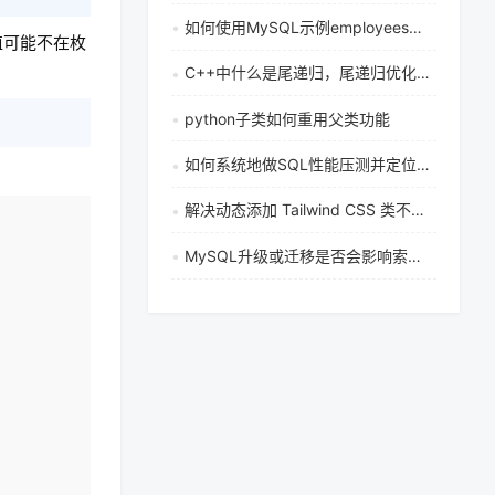
如何使用MySQL示例employees数据库快速上手学习？
值可能不在枚
C++中什么是尾递归，尾递归优化如何实现
python子类如何重用父类功能
如何系统地做SQL性能压测并定位数据库瓶颈？
解决动态添加 Tailwind CSS 类不生效的常见语法问题
复制
MySQL升级或迁移是否会影响索引优化？有哪些性能注意事项