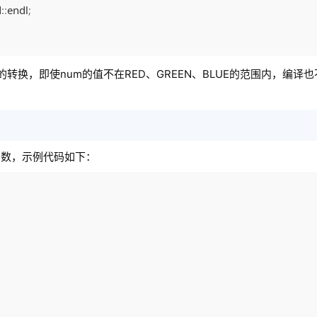
d
::
endl
;
转换，即使num的值不在RED、GREEN、BLUE的范围内，编译
函数，示例代码如下：