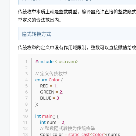
传统枚举本质上就是整数类型，编译器允许直接将整数隐
举定义的合法范围内。
隐式转换方式
传统枚举的定义中没有作用域限制，整数可以直接赋值给
#
include
<iostream>
// 定义传统枚举
enum
Color
{
    RED 
=
1
,
    GREEN 
=
2
,
    BLUE 
=
3
}
;
int
main
(
)
{
int
 num 
=
2
;
// 整数隐式转换为传统枚举
    Color color 
=
static_cast
<
Color
>
(
num
)
;