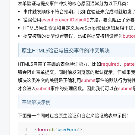
表单验证与提交事件冲突的核心原因通常分为以下几类：
事件触发顺序不符合预期，比如在验证未完成时就触发
错误使用
event.preventDefault()
方法，要么阻止了必要
HTML5原生验证和自定义JavaScript验证逻辑互
提交按钮的类型设置错误，比如将提交按钮设置为
butto
原生HTML5验证与提交事件的冲突解决
HTML5自带了基础的表单验证能力，比如
required
、
patte
钮会阻止表单提交，同时触发浏览器的默认提示。但如果
解决这类冲突的关键是正确利用
submit
事件的默认行为特
才会进入
submit
事件的处理函数。因此我们可以在
submit
基础解决示例
下面是一个同时包含原生验证和自定义验证的表单示例：
<
form
id
=
"
userForm
"
>