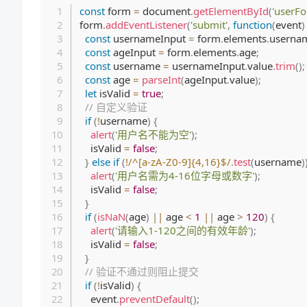
const
 form 
=
 document
.
getElementById
(
'userFo
form
.
addEventListener
(
'submit'
,
function
(
event
)
const
 usernameInput 
=
 form
.
elements
.
userna
const
 ageInput 
=
 form
.
elements
.
age
;
const
 username 
=
 usernameInput
.
value
.
trim
(
)
;
const
 age 
=
parseInt
(
ageInput
.
value
)
;
let
 isValid 
=
true
;
// 自定义验证
if
(
!
username
)
{
alert
(
'用户名不能为空'
)
;
    isValid 
=
false
;
}
else
if
(
!
/
^[a-zA-Z0-9]{4,16}$
/
.
test
(
username
)
alert
(
'用户名需为4-16位字母或数字'
)
;
    isValid 
=
false
;
}
if
(
isNaN
(
age
)
||
 age 
<
1
||
 age 
>
120
)
{
alert
(
'请输入1-120之间的有效年龄'
)
;
    isValid 
=
false
;
}
// 验证不通过则阻止提交
if
(
!
isValid
)
{
    event
.
preventDefault
(
)
;