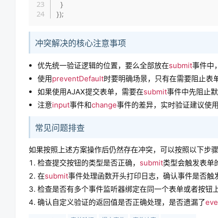
}
}
)
;
冲突解决的核心注意事项
优先统一验证逻辑的位置，要么全部放在
submit
事件中
使用
preventDefault
时要明确场景，只有在需要阻止表
如果使用AJAX提交表单，需要在
submit
事件中先阻止默
注意
input
事件和
change
事件的差异，实时验证建议使
常见问题排查
如果按照上述方案操作后仍然存在冲突，可以按照以下步
检查提交按钮的类型是否正确，
submit
类型会触发表单
在
submit
事件处理函数开头打印日志，确认事件是否触
检查是否有多个事件监听器绑定在同一个表单或者按钮
确认自定义验证的返回值是否正确处理，是否遗漏了
eve