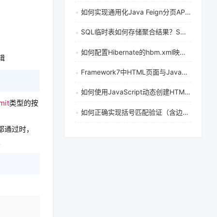
如何实现通用化Java Feign分页API调用？基于函数式接口的参数绑定与数据抽取方案
SQL临时表如何存储聚合结果？SQL临时表存储聚合数据的方法有哪些
如何配置Hibernate的hbm.xml映射文件
辑
Framework7中HTML页面与JavaScript文件如何链接并处理事件？
如何使用JavaScript动态创建HTML表格并填充数组数据
mit
类型的按
如何正确实现括号匹配验证（含边界条件修复）
都通过时，
。
复制