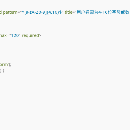
d
pattern
=
"
^[a-zA-Z0-9]{4,16}$
"
title
=
"
用户名需为4-16位字母或数
max
=
"
120
"
required
>
Form'
)
;
)
{