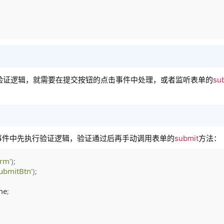
t实现验证逻辑，就需要在提交按钮的点击事件中处理，或者监听表单的
su
事件中先执行验证逻辑，验证通过后再手动调用表单的
submit
方法：
rm'
)
;
submitBtn'
)
;
me
;