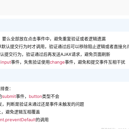
，要么全部放在点击事件中，避免重复验证或者逻辑遗漏
单默认提交行为时才调用，验证通过后可以移除阻止逻辑或者直接允
认提交行为，验证通过后再发送AJAX请求，避免页面刷新
用
input
事件，失焦验证使用
change
事件，避免和提交事件互相干扰
骤排查：
的
submit
事件，
button
类型不会
发，判断是验证未通过还是事件未触发的问题
上，避免逻辑互相覆盖
nt.preventDefault
的调用