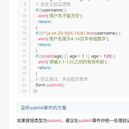
// 自定义验证逻辑
if
(
!
username
)
{
alert
(
'用户名不能为空'
)
;
return
;
}
if
(
!
/
^[a-zA-Z0-9]{4,16}$
/
.
test
(
username
)
)
{
alert
(
'用户名需为4-16位字母或数字'
)
;
return
;
}
if
(
isNaN
(
age
)
||
 age 
<
1
||
 age 
>
120
)
{
alert
(
'请输入1-120之间的有效年龄'
)
;
return
;
}
// 验证通过，手动提交表单
  form
.
submit
(
)
;
}
)
;
监听submit事件的方案
如果按钮类型为
submit
，建议在
submit
事件中统一处理验