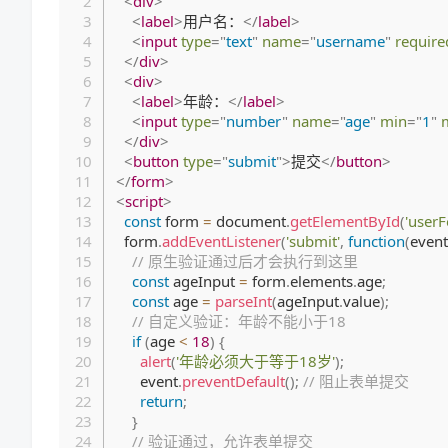
<
div
>
<
label
>
用户名：
</
label
>
<
input
type
=
"
text
"
name
=
"
username
"
require
</
div
>
<
div
>
<
label
>
年龄：
</
label
>
<
input
type
=
"
number
"
name
=
"
age
"
min
=
"
1
"
</
div
>
<
button
type
=
"
submit
"
>
提交
</
button
>
</
form
>
<
script
>
const
 form 
=
 document
.
getElementById
(
'user
  form
.
addEventListener
(
'submit'
,
function
(
event
// 原生验证通过后才会执行到这里
const
 ageInput 
=
 form
.
elements
.
age
;
const
 age 
=
parseInt
(
ageInput
.
value
)
;
// 自定义验证：年龄不能小于18
if
(
age 
<
18
)
{
alert
(
'年龄必须大于等于18岁'
)
;
      event
.
preventDefault
(
)
;
// 阻止表单提交
return
;
}
// 验证通过，允许表单提交