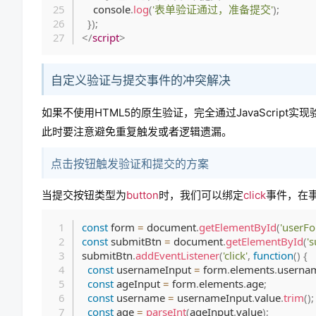
    console
.
log
(
'表单验证通过，准备提交'
)
;
}
)
;
</
script
>
自定义验证与提交事件的冲突解决
如果不使用HTML5的原生验证，完全通过JavaScrip
此时要注意避免重复触发或者逻辑遗漏。
点击按钮触发验证和提交的方案
当提交按钮类型为
button
时，我们可以绑定
click
事件，在
const
 form 
=
 document
.
getElementById
(
'userFo
const
 submitBtn 
=
 document
.
getElementById
(
'
submitBtn
.
addEventListener
(
'click'
,
function
(
)
{
const
 usernameInput 
=
 form
.
elements
.
userna
const
 ageInput 
=
 form
.
elements
.
age
;
const
 username 
=
 usernameInput
.
value
.
trim
(
)
;
const
 age 
=
parseInt
(
ageInput
.
value
)
;