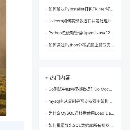
如何解决PyInstaller打包Tkinter程序时wav资源打包后加载失败的问题
Uvicorn如何实现多进程并发处理HTTP请求？
Python包依赖管理中pymilvus=^2.3.0和pymilvus=2.3.*有何区别？
如何通过Python分布式爬虫爬取舆情数据
热门内容
Go测试中如何模拟数据？Go Mock基础思路讲解
mysql主从复制是否支持双主架构？双主模式怎么配置
为什么MySQL迁移后使用Load Data导入变慢？调整bulk_insert_buffer_size有用吗
如何批量导出SQL数据库所有视图_自动化备份工具