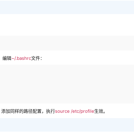
：
，编辑
~/.bashrc
文件：
，添加同样的路径配置，执行
source /etc/profile
生效。