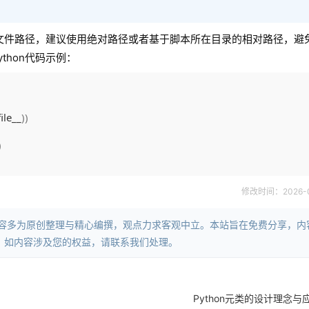
到文件路径，建议使用绝对路径或者基于脚本所在目录的相对路径，避
hon代码示例：
file__
)
)
)
修改时间：2026-06-
内容多为原创整理与精心编撰，观点力求客观中立。本站旨在免费分享，内
。如内容涉及您的权益，请联系我们处理。
Python元类的设计理念