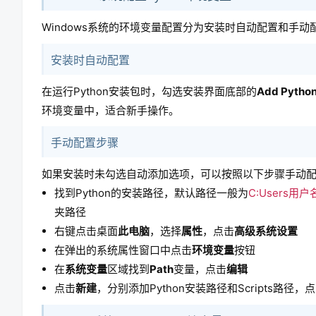
Windows系统的环境变量配置分为安装时自动配置和手动
安装时自动配置
在运行Python安装包时，勾选安装界面底部的
Add Python
环境变量中，适合新手操作。
手动配置步骤
如果安装时未勾选自动添加选项，可以按照以下步骤手动
找到Python的安装路径，默认路径一般为
C:Users用户名
夹路径
右键点击桌面
此电脑
，选择
属性
，点击
高级系统设置
在弹出的系统属性窗口中点击
环境变量
按钮
在
系统变量
区域找到
Path
变量，点击
编辑
点击
新建
，分别添加Python安装路径和Scripts路径