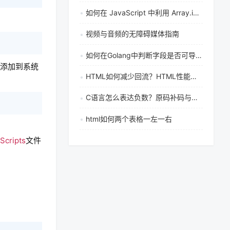
如何在 JavaScript 中利用 Array.indexOf() 快速查找特定元素在数组中的索引
视频与音频的无障碍媒体指南
如何在Golang中判断字段是否可导出_使用反射控制访问权限
路径添加到系统
HTML如何减少回流？HTML性能优化减少重排重绘的方法有哪些
C语言怎么表达负数？原码补码与负号有什么区别
html如何两个表格一左一右
Scripts
文件