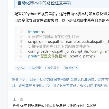
自动化脚本中的路径注意事项
配置好Python环境变量后，运行自动化脚本时如果涉及
目录变化导致文件读取失败，以下是获取脚本所在目录的Pyt
import
# 获取当前脚本所在的绝对目录
script_dir 
=
 os
.
path
.
dirname
(
os
.
path
.
abspath
(
__
# 拼接脚本所在目录下的配置文件路径
config_path 
=
 os
.
path
.
join
(
script_dir
,
"config.ini"
print
(
f"配置文件路径为：
{
config_path
}
"
)
Python
环境变量
自动化脚本
自动化任务
免责声明：​ 已尽一切努力确保本网站所含信息的准确性。网站
习、研究或参考使用。若引用了第三方作品，版权归原作者所有
上一篇
Python中的多进程如何实现 多进程与多线程有什么区别