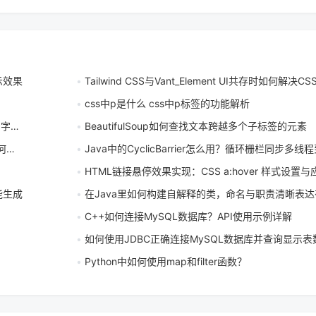
示效果
Tailwind CSS与Vant_Element UI共存时如何解决CSS冲
css中p是什么 css中p标签的功能解析
哪些
BeautifulSoup如何查找文本跨越多个子标签的元素
实现
Java中的CyclicBarrier怎么用？循环栅栏同步多线程到达屏障点
HTML链接悬停效果实现：CSS a:hover 样式设置
智能生成
在Java里如何构建自解释的类，命名与职责清晰表达有
C++如何连接MySQL数据库？API使用示例详解
如何使用JDBC正确连接MySQL数据库并查询显示表
Python中如何使用map和filter函数？