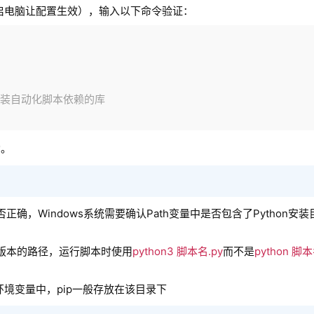
重启电脑让配置生效），输入以下命令验证：
用于安装自动化脚本依赖的库
功。
确，Windows系统需要确认Path变量中是否包含了Python安装
体版本的路径，运行脚本时使用
python3 脚本名.py
而不是
python 脚本
加到环境变量中，pip一般存放在该目录下