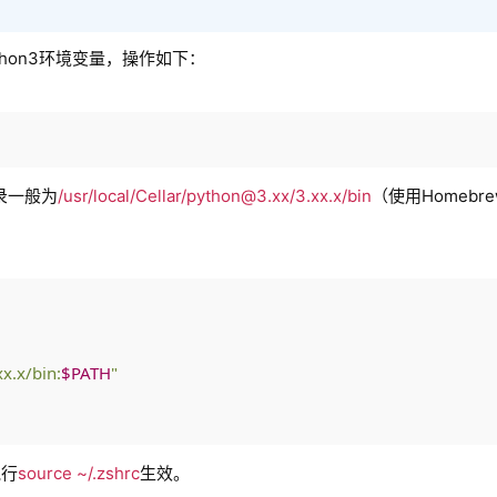
thon3环境变量，操作如下：
录一般为
/usr/local/Cellar/python@3.xx/3.xx.x/bin
（使用Homebr
x.x/bin:
$PATH
"
执行
source ~/.zshrc
生效。