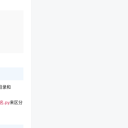
复制
目录和
名.py
来区分