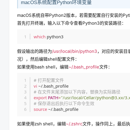
macOS系统配置Python环境变量
macOS系统自带Python2版本，若需要配置自行安装的Py
首先打开终端，输入以下命令查看Python3的安装路径：
which
假设输出的路径为
/usr/local/bin/python3
，对应的安装目
况），然后编辑shell配置文件：
如果使用bash shell，编辑
~/.bash_profile
文件：
# 打开配置文件
vi
# 在文件末尾添加以下内容，替换为实际路径
export
PATH
=
"/usr/local/Cellar/python@3.xx/3.x
# 保存退出后执行以下命令生效
source
如果使用zsh shell，编辑
~/.zshrc
文件，操作同上，最后