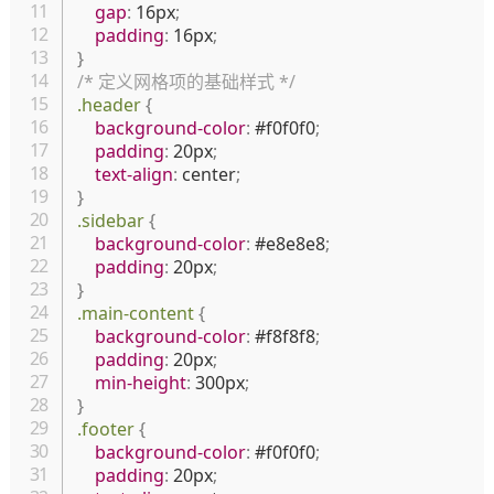
gap
:
 16px
;
padding
:
 16px
;
}
/* 定义网格项的基础样式 */
.header
{
background-color
:
 #f0f0f0
;
padding
:
 20px
;
text-align
:
 center
;
}
.sidebar
{
background-color
:
 #e8e8e8
;
padding
:
 20px
;
}
.main-content
{
background-color
:
 #f8f8f8
;
padding
:
 20px
;
min-height
:
 300px
;
}
.footer
{
background-color
:
 #f0f0f0
;
padding
:
 20px
;