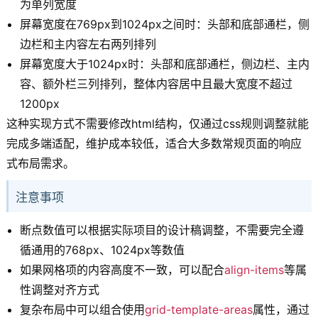
为单列宽度
屏幕宽度在769px到1024px之间时：头部和底部通栏，侧
边栏和主内容左右两列排列
屏幕宽度大于1024px时：头部和底部通栏，侧边栏、主内
容、额外栏三列排列，整体内容居中且最大宽度不超过
1200px
这种实现方式不需要修改html结构，仅通过css规则调整就能
完成多端适配，维护成本较低，适合大多数常规页面的响应
式布局需求。
注意事项
断点数值可以根据实际项目的设计稿调整，不需要完全遵
循通用的768px、1024px等数值
如果网格项的内容高度不一致，可以配合
align-items
等属
性调整对齐方式
复杂布局中可以组合使用
grid-template-areas
属性，通过