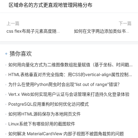
区域命名的方式更直观地管理网格分布
上一篇
下一篇
css flex布局子元素高度随内容变化怎么办
如何在文字两边添加类似书本引号的样式？使用CSS还是图片？
猜你喜欢
如何用向量化方式为二维图像数组批量赋值（基于坐标、时间戳与极性）
HTML表格垂直对齐完全指南：用CSS的vertical-align属性控制单元格内容位置
为什么在使用Python爬虫时会出现“list out of range”错误？
Vert.x Web如何实现用户认证与会话管理来打造持久化登录体验
PostgreSQL应用重构时如何优化访问模式
如何将HTML源码保存为本地网页文件
Linux系统下有哪些好用的截图软件
如何解决 MaterialCardView 内部子视图不被圆角裁剪的问题