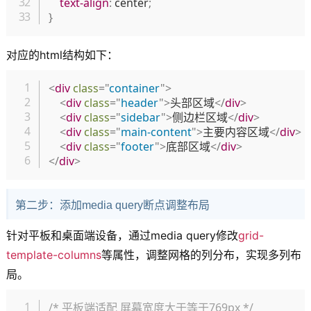
text-align
:
 center
;
}
对应的html结构如下：
复制
<
div
class
=
"
container
"
>
<
div
class
=
"
header
"
>
头部区域
</
div
>
<
div
class
=
"
sidebar
"
>
侧边栏区域
</
div
>
<
div
class
=
"
main-content
"
>
主要内容区域
</
div
>
<
div
class
=
"
footer
"
>
底部区域
</
div
>
</
div
>
第二步：添加media query断点调整布局
针对平板和桌面端设备，通过media query修改
grid-
template-columns
等属性，调整网格的列分布，实现多列布
局。
复制
/* 平板端适配 屏幕宽度大于等于769px */