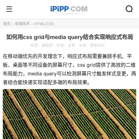
首页
>
前端技术
>
HTML/CSS
如何用css grid与media query结合实现响应式布局
来源：
编程网
作者：坚哥
头衔：草根站长
在移动端优先的开发理念下，响应式布局需要兼顾手机、平
板、桌面等不同设备的屏幕尺寸，css grid提供了高效的二维
布局能力，media query可以检测屏幕尺寸触发样式变更，两
者结合能快速实现适配多端的布局效果。