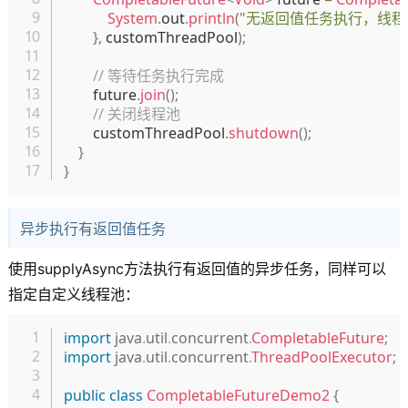
System
.
out
.
println
(
"无返回值任务执行，线程
}
,
 customThreadPool
)
;
// 等待任务执行完成
        future
.
join
(
)
;
// 关闭线程池
        customThreadPool
.
shutdown
(
)
;
}
}
异步执行有返回值任务
使用supplyAsync方法执行有返回值的异步任务，同样可以
指定自定义线程池：
复制
import
java
.
util
.
concurrent
.
CompletableFuture
;
import
java
.
util
.
concurrent
.
ThreadPoolExecutor
;
public
class
CompletableFutureDemo2
{