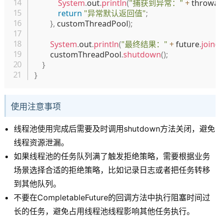
System
.
out
.
println
(
"捕获到异常："
+
 throwa
return
"异常默认返回值"
;
}
,
 customThreadPool
)
;
System
.
out
.
println
(
"最终结果："
+
 future
.
join
(
)
        customThreadPool
.
shutdown
(
)
;
}
}
使用注意事项
线程池使用完成后需要及时调用shutdown方法关闭，避免
线程资源泄漏。
如果线程池的任务队列满了触发拒绝策略，需要根据业务
场景选择合适的拒绝策略，比如记录日志或者把任务转移
到其他队列。
不要在CompletableFuture的回调方法中执行阻塞时间过
长的任务，避免占用线程池线程影响其他任务执行。