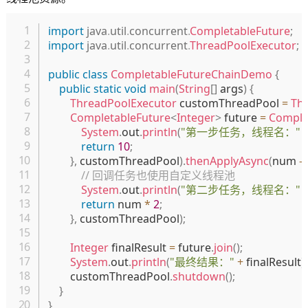
复制
import
java
.
util
.
concurrent
.
CompletableFuture
;
import
java
.
util
.
concurrent
.
ThreadPoolExecutor
;
public
class
CompletableFutureChainDemo
{
public
static
void
main
(
String
[
]
 args
)
{
ThreadPoolExecutor
 customThreadPool 
=
Th
CompletableFuture
<
Integer
>
 future 
=
Comple
System
.
out
.
println
(
"第一步任务，线程名："
return
10
;
}
,
 customThreadPool
)
.
thenApplyAsync
(
num 
-
// 回调任务也使用自定义线程池
System
.
out
.
println
(
"第二步任务，线程名："
return
 num 
*
2
;
}
,
 customThreadPool
)
;
Integer
 finalResult 
=
 future
.
join
(
)
;
System
.
out
.
println
(
"最终结果："
+
 finalResult
)
;
        customThreadPool
.
shutdown
(
)
;
}
}