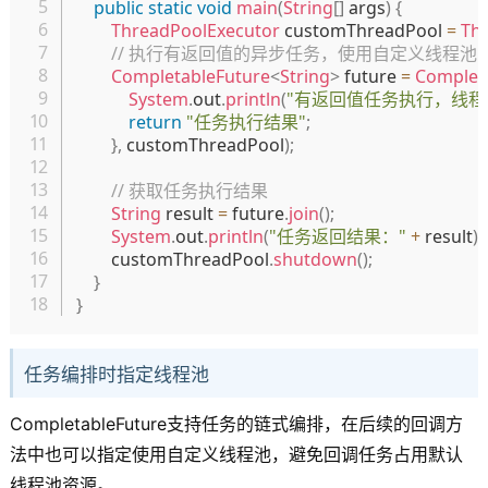
public
static
void
main
(
String
[
]
 args
)
{
ThreadPoolExecutor
 customThreadPool 
=
Th
// 执行有返回值的异步任务，使用自定义线程池
CompletableFuture
<
String
>
 future 
=
Complet
System
.
out
.
println
(
"有返回值任务执行，线程
return
"任务执行结果"
;
}
,
 customThreadPool
)
;
// 获取任务执行结果
String
 result 
=
 future
.
join
(
)
;
System
.
out
.
println
(
"任务返回结果："
+
 result
)
;
        customThreadPool
.
shutdown
(
)
;
}
}
任务编排时指定线程池
CompletableFuture支持任务的链式编排，在后续的回调方
法中也可以指定使用自定义线程池，避免回调任务占用默认
线程池资源。