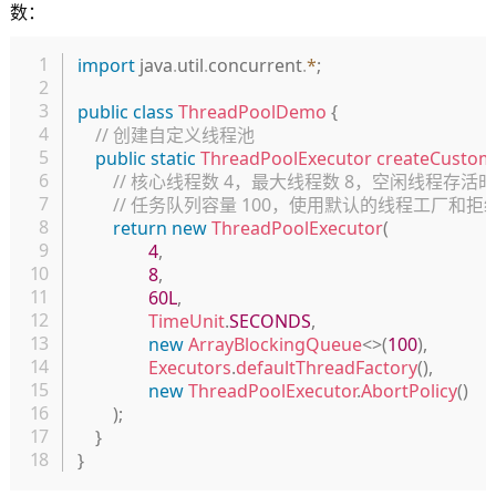
数：
复制
import
java
.
util
.
concurrent
.
*
;
public
class
ThreadPoolDemo
{
// 创建自定义线程池
public
static
ThreadPoolExecutor
createCustom
// 核心线程数 4，最大线程数 8，空闲线程存活时
// 任务队列容量 100，使用默认的线程工厂和拒
return
new
ThreadPoolExecutor
(
4
,
8
,
60L
,
TimeUnit
.
SECONDS
,
new
ArrayBlockingQueue
<
>
(
100
)
,
Executors
.
defaultThreadFactory
(
)
,
new
ThreadPoolExecutor
.
AbortPolicy
(
)
)
;
}
}