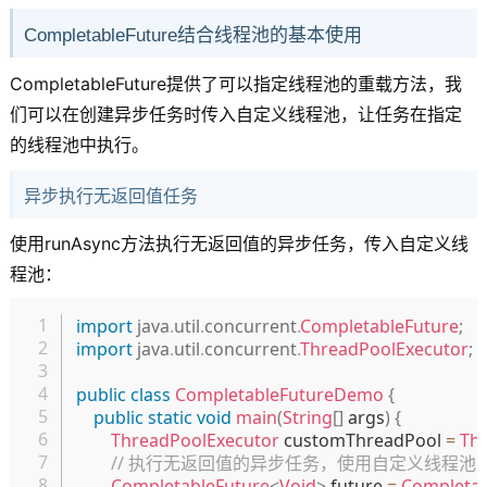
CompletableFuture结合线程池的基本使用
CompletableFuture提供了可以指定线程池的重载方法，我
们可以在创建异步任务时传入自定义线程池，让任务在指定
的线程池中执行。
异步执行无返回值任务
使用runAsync方法执行无返回值的异步任务，传入自定义线
程池：
复制
import
java
.
util
.
concurrent
.
CompletableFuture
;
import
java
.
util
.
concurrent
.
ThreadPoolExecutor
;
public
class
CompletableFutureDemo
{
public
static
void
main
(
String
[
]
 args
)
{
ThreadPoolExecutor
 customThreadPool 
=
Th
// 执行无返回值的异步任务，使用自定义线程池
CompletableFuture
<
Void
>
 future 
=
Completab