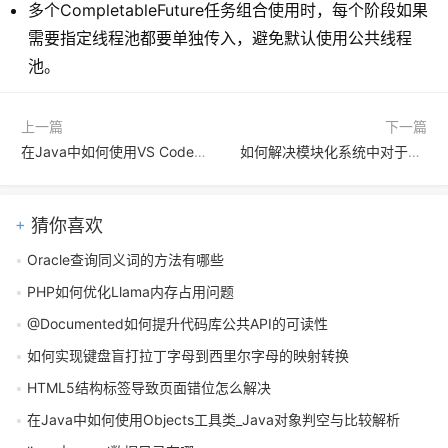
多个CompletableFuture任务组合使用时，每个阶段如果
需要指定线程池都要单独传入，避免默认使用公共线程
池。
上一篇
下一篇
在Java中如何使用VS Code进行Java开发？VS Code Java插件配置说明
如何解决模块化系统中对于静态内部类变量访问的特殊权限配置
猜你喜欢
Oracle查询同义词的方法有哪些
PHP如何优化Llama内存占用问题
@Documented如何提升代码库公共API的可读性
如何实现键盘盲打拉丁字母到西里尔字母的映射转换
HTML5结构标签导致页面错位怎么解决
在Java中如何使用Objects工具类_Java对象判空与比较解析