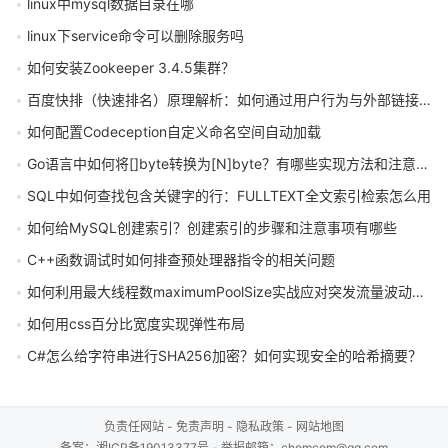
linux中mysql数据目录在哪
linux下service命令可以删除服务吗
如何安装Zookeeper 3.4.5集群？
百度快排（快速排名）原理解析：如何通过用户行为与外部链接影响网站权重
如何配置Codeception自定义命名空间自动加载
Go语言中如何将[]byte转换为[N]byte？有哪些实现方法和注意事项？
SQL中如何查找包含关键字的行：FULLTEXT全文索引检索怎么用
如何给MySQL创建索引？创建索引的步骤和注意事项有哪些
C++函数调试时如何排查预处理器指令的相关问题
如何利用最大线程数maximumPoolSize实战应对突发流量波动下的并发变量压力
如何用css百分比宽度实现弹性布局
C#怎么给字符串进行SHA256加密？如何实现安全的哈希摘要？
负责任网站
-
免责声明
-
隐私政策
-
网站地图
备案：
湘ICP备19013377号
- 举报邮箱：chomcom@qq.com