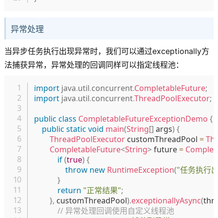
异常处理
当异步任务执行出现异常时，我们可以通过exceptionally方
法捕获异常，异常处理的回调同样可以指定线程池：
复制
import
java
.
util
.
concurrent
.
CompletableFuture
;
import
java
.
util
.
concurrent
.
ThreadPoolExecutor
;
public
class
CompletableFutureExceptionDemo
{
public
static
void
main
(
String
[
]
 args
)
{
ThreadPoolExecutor
 customThreadPool 
=
Th
CompletableFuture
<
String
>
 future 
=
Complet
if
(
true
)
{
throw
new
RuntimeException
(
"任务执行出
}
return
"正常结果"
;
}
,
 customThreadPool
)
.
exceptionallyAsync
(
thr
// 异常处理回调使用自定义线程池