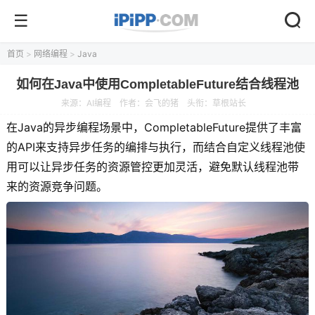
首页
>
网络编程
>
Java
如何在Java中使用CompletableFuture结合线程池
来源：
AI编程
作者：会飞的猪
头衔：草根站长
在Java的异步编程场景中，CompletableFuture提供了丰富
的API来支持异步任务的编排与执行，而结合自定义线程池使
用可以让异步任务的资源管控更加灵活，避免默认线程池带
来的资源竞争问题。