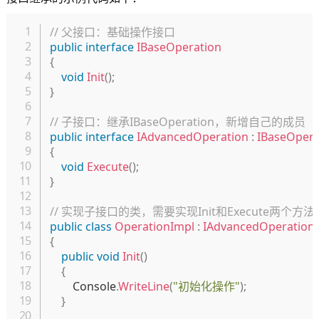
复制
// 父接口：基础操作接口
public
interface
IBaseOperation
{
void
Init
(
)
;
}
// 子接口：继承IBaseOperation，新增自己的成员
public
interface
IAdvancedOperation
:
IBaseOpera
{
void
Execute
(
)
;
}
// 实现子接口的类，需要实现Init和Execute两个方法
public
class
OperationImpl
:
IAdvancedOperation
{
public
void
Init
(
)
{
        Console
.
WriteLine
(
"初始化操作"
)
;
}