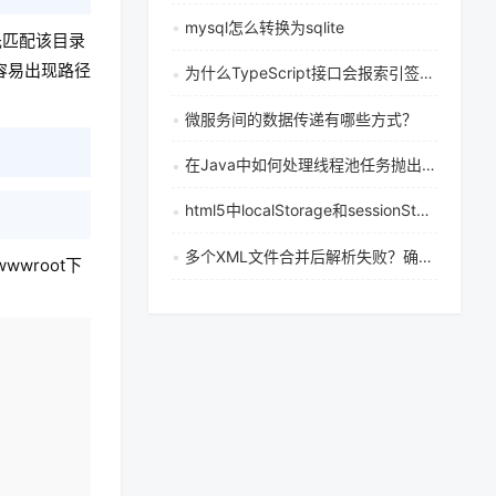
mysql怎么转换为sqlite
先匹配该目录
容易出现路径
为什么TypeScript接口会报索引签名错误而类型别名不会？
微服务间的数据传递有哪些方式？
在Java中如何处理线程池任务抛出的异常
html5中localStorage和sessionStorage有什么区别 数据存储生命周期怎么对比
多个XML文件合并后解析失败？确保合并后仍是格式良好的XML的3个方法
wroot下
复制