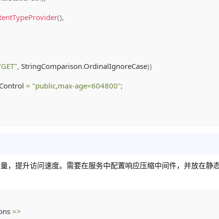
tentTypeProvider
(
)
,
"GET"
,
 StringComparison
.
OrdinalIgnoreCase
)
)
Control 
=
"public,max-age=604800"
;
据量，提升访问速度。需要在服务中配置响应压缩中间件，并放在静
ons 
=>