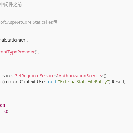
件中间件之前
NetCore.StaticFiles包
nalStaticPath
)
,
tentTypeProvider
(
)
,
ervices
.
GetRequiredService
<
IAuthorizationService
>
(
)
;
nc
(
context
.
Context
.
User
,
null
,
"ExternalStaticFilePolicy"
)
.
Result
;
03
;
 
=
0
;