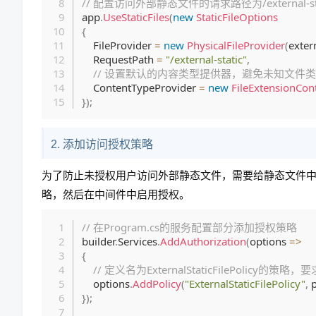
// 配置访问外部静态文件的请求路径为/external-sta
app
.
UseStaticFiles
(
new
StaticFileOptions
{
    FileProvider 
=
new
PhysicalFileProvider
(
exter
    RequestPath 
=
"/external-static"
,
// 设置默认的内容类型提供器，避免未知文件
    ContentTypeProvider 
=
new
FileExtensionCon
}
)
;
2. 添加访问授权策略
为了防止未授权用户访问外部静态文件，需要给静态文件
略，然后在中间件中启用授权。
// 在Program.cs的服务配置部分添加授权策略
builder
.
Services
.
AddAuthorization
(
options 
=>
{
// 定义名为ExternalStaticFilePolicy的
    options
.
AddPolicy
(
"ExternalStaticFilePolicy"
,
 
}
)
;