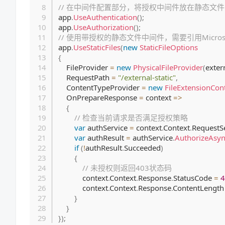
// 在中间件配置部分，将授权中间件放在静态文
app
.
UseAuthentication
(
)
;
app
.
UseAuthorization
(
)
;
// 使用带授权的静态文件中间件，需要引用Microsoft.Asp
app
.
UseStaticFiles
(
new
StaticFileOptions
{
    FileProvider 
=
new
PhysicalFileProvider
(
exter
    RequestPath 
=
"/external-static"
,
    ContentTypeProvider 
=
new
FileExtensionCon
    OnPrepareResponse 
=
 context 
=>
{
// 检查当前请求是否满足授权策略
var
 authService 
=
 context
.
Context
.
RequestS
var
 authResult 
=
 authService
.
AuthorizeAsy
if
(
!
authResult
.
Succeeded
)
{
// 未授权则返回403状态码
            context
.
Context
.
Response
.
StatusCode 
=
4
            context
.
Context
.
Response
.
ContentLength
}
}
}
)
;