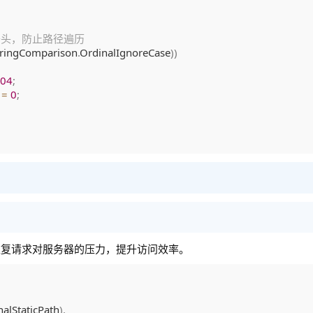
开头，防止路径遍历
tringComparison
.
OrdinalIgnoreCase
)
)
04
;
 
=
0
;
重复请求对服务器的压力，提升访问效率。
nalStaticPath
)
,