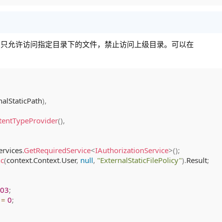
，只允许访问指定目录下的文件，禁止访问上级目录。可以在
nalStaticPath
)
,
tentTypeProvider
(
)
,
ervices
.
GetRequiredService
<
IAuthorizationService
>
(
)
;
nc
(
context
.
Context
.
User
,
null
,
"ExternalStaticFilePolicy"
)
.
Result
;
03
;
 
=
0
;