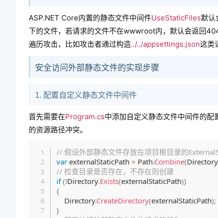
ASP.NET Core内置的静态文件中间件
UseStaticFiles
默认
下的文件，若请求的文件不在wwwroot内，默认会返回
遍历攻击，比如攻击者通过构造
../../appsettings.json
这类
安全访问外部静态文件的实现步骤
1. 配置自定义静态文件中间件
首先需要在
Program.cs
中添加自定义静态文件中间件的配置
的资源路径冲突。
// 假设外部静态文件存放在项目根目录的ExternalSta
var
 externalStaticPath 
=
 Path
.
Combine
(
Directory
// 检查目录是否存在，不存在则创建
if
(
!
Directory
.
Exists
(
externalStaticPath
)
)
{
    Directory
.
CreateDirectory
(
externalStaticPath
)
;
}