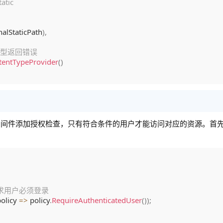
tic
nalStaticPath
)
,
类型返回错误
tentTypeProvider
(
)
中间件添加授权检查，只有符合条件的用户才能访问对应的资源。首
策略，要求用户必须登录
policy 
=>
 policy
.
RequireAuthenticatedUser
(
)
)
;