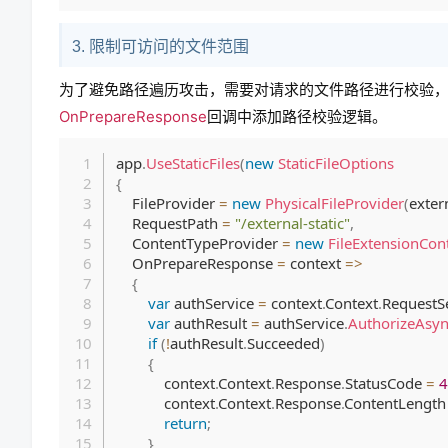
3. 限制可访问的文件范围
为了避免路径遍历攻击，需要对请求的文件路径进行校验
OnPrepareResponse
回调中添加路径校验逻辑。
app
.
UseStaticFiles
(
new
StaticFileOptions
{
    FileProvider 
=
new
PhysicalFileProvider
(
exter
    RequestPath 
=
"/external-static"
,
    ContentTypeProvider 
=
new
FileExtensionCon
    OnPrepareResponse 
=
 context 
=>
{
var
 authService 
=
 context
.
Context
.
RequestS
var
 authResult 
=
 authService
.
AuthorizeAsy
if
(
!
authResult
.
Succeeded
)
{
            context
.
Context
.
Response
.
StatusCode 
=
4
            context
.
Context
.
Response
.
ContentLength
return
;
}