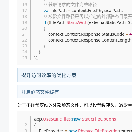
// 获取请求的文件完整路径
var
 filePath 
=
 context
.
File
.
PhysicalPath
;
// 校验文件路径是否以指定的外部静态目录
if
(
!
filePath
.
StartsWith
(
externalStaticPath
,
 S
{
            context
.
Context
.
Response
.
StatusCode 
=
4
            context
.
Context
.
Response
.
ContentLength
}
}
}
)
;
提升访问效率的优化方案
开启静态文件缓存
对于不经常变动的外部静态文件，可以设置缓存头，减少
app
.
UseStaticFiles
(
new
StaticFileOptions
{
    FileProvider 
=
new
PhysicalFileProvider
(
exter