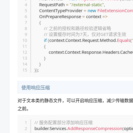
    RequestPath 
=
"/external-static"
,
    ContentTypeProvider 
=
new
FileExtensionCon
    OnPrepareResponse 
=
 context 
=>
{
// 之前的授权和路径校验逻辑省略
// 设置缓存时间为7天，仅对GET请求生效
if
(
context
.
Context
.
Request
.
Method
.
Equals
(
{
            context
.
Context
.
Response
.
Headers
.
Cache
}
}
}
)
;
使用响应压缩
对于文本类的静态文件，可以开启响应压缩，减少传输数
之前。
// 服务配置部分添加响应压缩
builder
.
Services
.
AddResponseCompression
(
opti