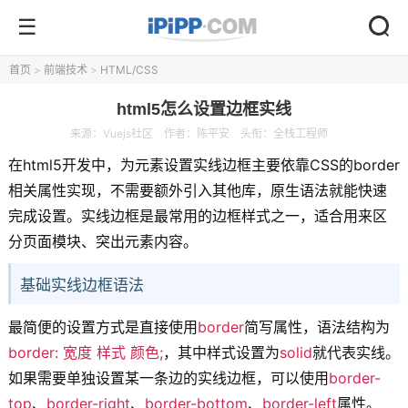
首页
>
前端技术
>
HTML/CSS
html5怎么设置边框实线
来源：
Vuejs社区
作者：
陈平安
头衔：全栈工程师
在html5开发中，为元素设置实线边框主要依靠CSS的border
相关属性实现，不需要额外引入其他库，原生语法就能快速
完成设置。实线边框是最常用的边框样式之一，适合用来区
分页面模块、突出元素内容。
基础实线边框语法
最简便的设置方式是直接使用
border
简写属性，语法结构为
border: 宽度 样式 颜色;
，其中样式设置为
solid
就代表实线。
如果需要单独设置某一条边的实线边框，可以使用
border-
top
、
border-right
、
border-bottom
、
border-left
属性。