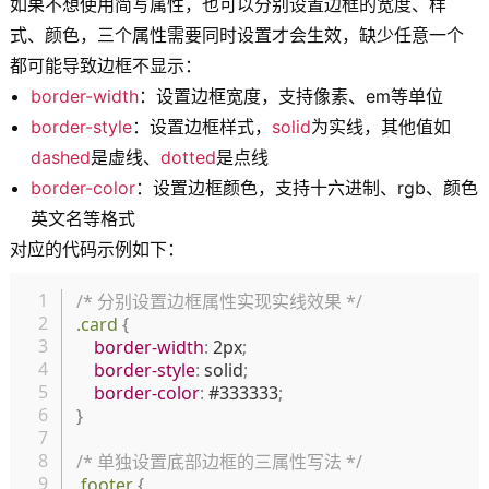
如果不想使用简写属性，也可以分别设置边框的宽度、样
式、颜色，三个属性需要同时设置才会生效，缺少任意一个
都可能导致边框不显示：
border-width
：设置边框宽度，支持像素、em等单位
border-style
：设置边框样式，
solid
为实线，其他值如
dashed
是虚线、
dotted
是点线
border-color
：设置边框颜色，支持十六进制、rgb、颜色
英文名等格式
对应的代码示例如下：
复制
/* 分别设置边框属性实现实线效果 */
.card
{
border-width
:
 2px
;
border-style
:
 solid
;
border-color
:
 #333333
;
}
/* 单独设置底部边框的三属性写法 */
.footer
{