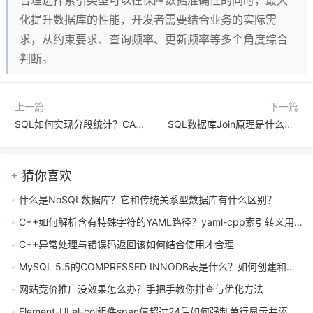
合理选择索引类型可以在保障数据准确性的同时，最大
化提升数据库的性能，开发者需要结合业务的实际需
求，从约束要求、查询频率、更新频率等多个角度综合
判断。
上一篇
下一篇
SQL如何实现分段统计？CASE WHEN结合SUM函数的方法是什么
SQL数据库Join原理是什么？嵌套循环与Hash Join的实现逻辑有哪些区别
猜你喜欢
什么是NoSQL数据库？它和传统关系型数据库有什么区别？
C++如何解析含有特殊字符的YAML路径？yaml-cpp索引转义用法详解
C++异常处理与错误码返回该如何结合使用才合理
MySQL 5.5的COMPRESSED INNODB表是什么？如何创建和使用？
网站竞价推广没效果怎么办？手把手教你排查与优化方法
Element-UI el-col组件span值超过24后如何强制单行显示并添加水平滚动条？