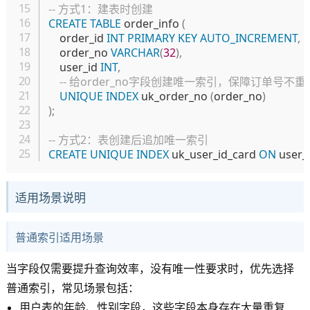
-- 方式1：建表时创建
CREATE
TABLE
 order_info 
(
    order_id 
INT
PRIMARY
KEY
AUTO_INCREMENT
,
    order_no 
VARCHAR
(
32
)
,
    user_id 
INT
,
-- 给order_no字段创建唯一索引，保障订单号不重
UNIQUE
INDEX
 uk_order_no 
(
order_no
)
)
;
-- 方式2：表创建后追加唯一索引
CREATE
UNIQUE
INDEX
 uk_user_id_card 
ON
 user_
适用场景说明
普通索引适用场景
当字段仅需要提升查询效率，没有唯一性要求时，优先选择
普通索引，常见场景包括：
用户表的年龄、性别字段，这些字段本身存在大量重复