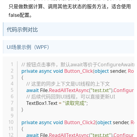
只是做数据计算、调用其他无状态的服务方法，适合使用
false配置。
代码示例对比
UI场景示例（WPF）
复制
// 按钮点击事件，默认await等价于ConfigureAwait(t
private
async
void
Button_Click
(
object
 sender
,
Rou
{
// 这里的同步上下文是UI线程的上下文
await
 File
.
ReadAllTextAsync
(
"test.txt"
)
.
Configure
// 后续代码回到UI线程，可以直接更新UI
    TextBox1
.
Text 
=
"读取完成"
;
}
private
async
void
Button_Click2
(
object
 sender
,
Ro
{
await
 File
.
ReadAllTextAsync
(
"test.txt"
)
.
Configure