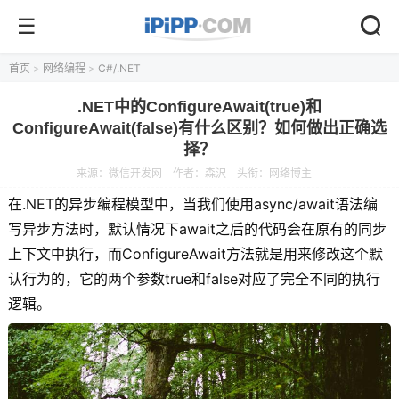
首页
>
网络编程
>
C#/.NET
.NET中的ConfigureAwait(true)和
ConfigureAwait(false)有什么区别？如何做出正确选
择？
来源：
微信开发网
作者：森沢
头衔：网络博主
在.NET的异步编程模型中，当我们使用async/await语法编
写异步方法时，默认情况下await之后的代码会在原有的同步
上下文中执行，而ConfigureAwait方法就是用来修改这个默
认行为的，它的两个参数true和false对应了完全不同的执行
逻辑。