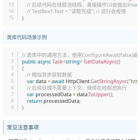
// 后续代码在线程池线程，直接操作UI会抛出InvalidOpe
// TextBox1.Text = "读取完成"; // 这行会报错
}
类库代码场景示例
复制
// 类库中的通用方法，使用ConfigureAwait(fal
public
async
Task
<
string
>
GetDataAsync
(
)
{
// 模拟异步获取数据
var
 data 
=
await
 HttpClient
.
GetStringAsync
(
"htt
// 后续处理不需要上下文，继续在线程池执行
var
 processedData 
=
 data
.
ToUpper
(
)
;
return
 processedData
;
}
常见注意事项