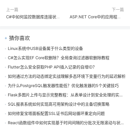
上一篇
下一篇
C#中如何监控数据库连接状态？有什么事件可用？
ASP.NET Core中的应用程序生命周期是什么？有哪些事件？
猜你喜欢
Linux系统中USB设备属于什么类型的设备
C#怎么实现EF Core软删除？全局查询过滤器软删除教程
Flutter怎么安全获取PHP API插入记录的自增ID？
如何通过方法的动态绑定实战理解多态环境下变量行为的延迟解析
为什么PostgreSQL触发器性能低？优化触发器的5个关键技巧
Flask多图片上传与显示完整教程：从表单设计到安全处理的实战指南
SQL报表系统如何实现高可用架构设计中的主备切换策略
如何修复宝塔面板配置SSL证书后网站循环重定向问题
React函数组件中如何实现基于时间间隔的分批次无限滚动与状态管理