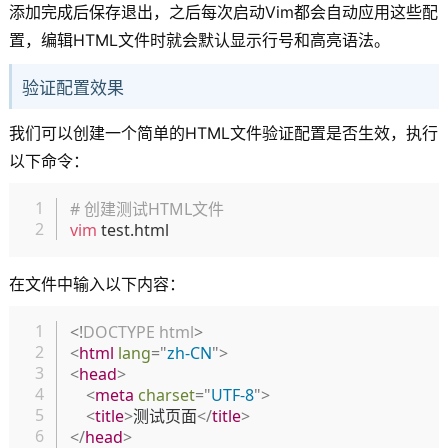
添加完成后保存退出，之后每次启动Vim都会自动应用这些配
置，编辑HTML文件时就会默认显示行号和高亮语法。
验证配置效果
我们可以创建一个简单的HTML文件验证配置是否生效，执行
以下命令：
复制
# 创建测试HTML文件
vim
在文件中输入以下内容：
复制
<!
DOCTYPE
html
>
<
html
lang
=
"
zh-CN
"
>
<
head
>
<
meta
charset
=
"
UTF-8
"
>
<
title
>
测试页面
</
title
>
</
head
>