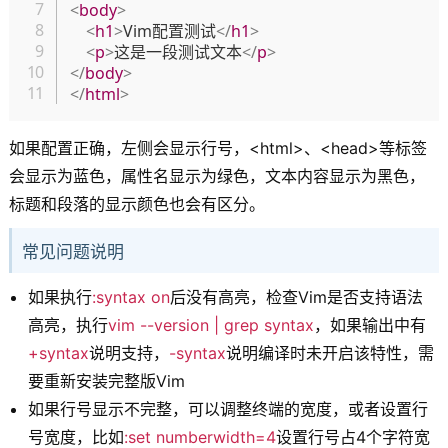
<
body
>
<
h1
>
Vim配置测试
</
h1
>
<
p
>
这是一段测试文本
</
p
>
</
body
>
</
html
>
如果配置正确，左侧会显示行号，<html>、<head>等标签
会显示为蓝色，属性名显示为绿色，文本内容显示为黑色，
标题和段落的显示颜色也会有区分。
常见问题说明
如果执行
:syntax on
后没有高亮，检查Vim是否支持语法
高亮，执行
vim --version | grep syntax
，如果输出中有
+syntax
说明支持，
-syntax
说明编译时未开启该特性，需
要重新安装完整版Vim
如果行号显示不完整，可以调整终端的宽度，或者设置行
号宽度，比如
:set numberwidth=4
设置行号占4个字符宽