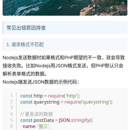
常见出错原因排查
1. 请求格式不匹配
Nodejs发送数据时如果格式和PHP期望的不一致，就会导致
接收失败。比如Nodejs用JSON格式发送，但PHP默认只会
解析表单格式的数据。
Nodejs端发送JSON数据的示例代码：
复制
const
 http 
=
require
(
'http'
)
;
const
 querystring 
=
require
(
'querystring'
)
;
// 要发送的数据
const
 postData 
=
JSON
.
stringify
(
{
name
:
'张三'
,