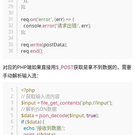
}
)
;
}
)
;
req
.
on
(
'error'
,
(
err
)
=>
{
  console
.
error
(
'请求出错:'
,
 err
)
;
}
)
;
req
.
write
(
postData
)
;
req
.
end
(
)
;
对应的PHP端如果直接用
$_POST
获取是拿不到数据的，需要
手动解析输入流：
复制
<?php
// 获取输入流内容
$input
=
file_get_contents
(
'php://input'
)
;
// 解析JSON数据
$data
=
json_decode
(
$input
,
true
)
;
if
(
$data
)
{
echo
'接收到数据:'
;
print_r
(
$data
)
;