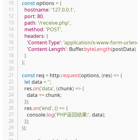
const
 options 
=
{
hostname
:
'127.0.0.1'
,
port
:
80
,
path
:
'/receive.php'
,
method
:
'POST'
,
headers
:
{
'Content-Type'
:
'application/x-www-form-urlenc
'Content-Length'
:
 Buffer
.
byteLength
(
postData
)
}
}
;
const
 req 
=
 http
.
request
(
options
,
(
res
)
=>
{
let
 data 
=
''
;
  res
.
on
(
'data'
,
(
chunk
)
=>
{
    data 
+=
 chunk
;
}
)
;
  res
.
on
(
'end'
,
(
)
=>
{
    console
.
log
(
'PHP返回结果:'
,
 data
)
;
}
)
;
}
)
;