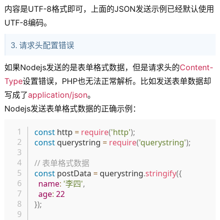
内容是UTF-8格式即可，上面的JSON发送示例已经默认使用
UTF-8编码。
3. 请求头配置错误
如果Nodejs发送的是表单格式数据，但是请求头的
Content-
Type
设置错误，PHP也无法正常解析。比如发送表单数据却
写成了
application/json
。
Nodejs发送表单格式数据的正确示例：
复制
const
 http 
=
require
(
'http'
)
;
const
 querystring 
=
require
(
'querystring'
)
;
// 表单格式数据
const
 postData 
=
 querystring
.
stringify
(
{
name
:
'李四'
,
age
:
22
}
)
;