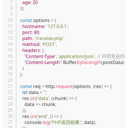
age
:
20
}
)
;
const
 options 
=
{
hostname
:
'127.0.0.1'
,
port
:
80
,
path
:
'/receive.php'
,
method
:
'POST'
,
headers
:
{
'Content-Type'
:
'application/json'
,
// 声明发送的
'Content-Length'
:
 Buffer
.
byteLength
(
postData
)
}
}
;
const
 req 
=
 http
.
request
(
options
,
(
res
)
=>
{
let
 data 
=
''
;
  res
.
on
(
'data'
,
(
chunk
)
=>
{
    data 
+=
 chunk
;
}
)
;
  res
.
on
(
'end'
,
(
)
=>
{
    console
.
log
(
'PHP返回结果:'
,
 data
)
;