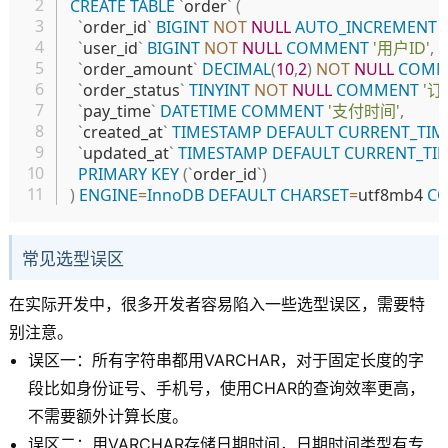
CREATE
TABLE
`
order
`
(
`
order_id
`
BIGINT
NOT
NULL
AUTO_INCREMENT
`
user_id
`
BIGINT
NOT
NULL
COMMENT
'用户ID'
,
`
order_amount
`
DECIMAL
(
10
,
2
)
NOT
NULL
COMM
`
order_status
`
TINYINT
NOT
NULL
COMMENT
'订
`
pay_time
`
DATETIME
COMMENT
'支付时间'
,
`
created_at
`
TIMESTAMP
DEFAULT
CURRENT_TIM
`
updated_at
`
TIMESTAMP
DEFAULT
CURRENT_TI
PRIMARY
KEY
(
`
order_id
`
)
)
ENGINE
=
InnoDB
DEFAULT
CHARSET
=
utf8mb4 
C
常见选型误区
在实际开发中，很多开发者容易陷入一些选型误区，需要特
别注意。
误区一：所有字符串都用VARCHAR，对于固定长度的字
段比如身份证号、手机号，使用CHAR的查询效率更高，
不需要额外计算长度。
误区二：用VARCHAR存储日期时间，日期时间类型有专