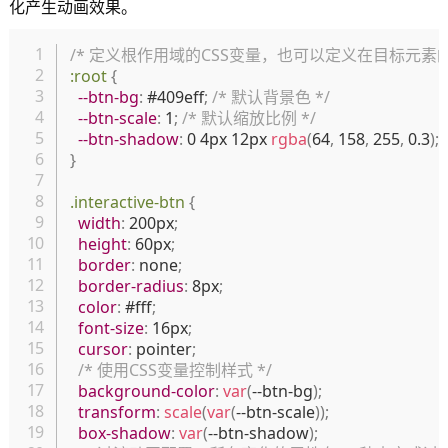
化产生动画效果。
复制
/* 定义根作用域的CSS变量，也可以定义在目标元素的
:root
{
--btn-bg
:
 #409eff
;
/* 默认背景色 */
--btn-scale
:
 1
;
/* 默认缩放比例 */
--btn-shadow
:
 0 4px 12px 
rgba
(
64
,
 158
,
 255
,
 0.3
)
;
}
.interactive-btn
{
width
:
 200px
;
height
:
 60px
;
border
:
 none
;
border-radius
:
 8px
;
color
:
 #fff
;
font-size
:
 16px
;
cursor
:
 pointer
;
/* 使用CSS变量控制样式 */
background-color
:
var
(
--btn-bg
)
;
transform
:
scale
(
var
(
--btn-scale
)
)
;
box-shadow
:
var
(
--btn-shadow
)
;