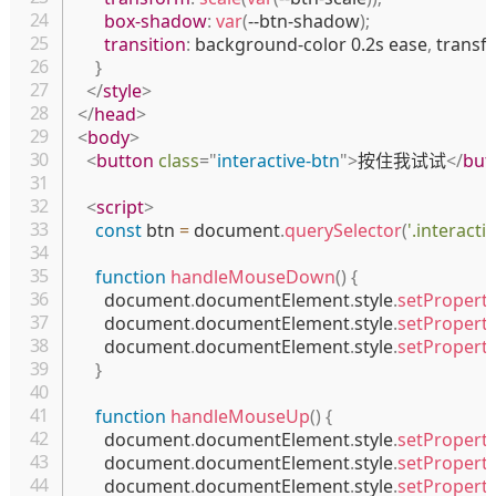
box-shadow
:
var
(
--btn-shadow
)
;
transition
:
 background-color 0.2s ease
,
 transf
}
</
style
>
</
head
>
<
body
>
<
button
class
=
"
interactive-btn
"
>
按住我试试
</
but
<
script
>
const
 btn 
=
 document
.
querySelector
(
'.interacti
function
handleMouseDown
(
)
{
      document
.
documentElement
.
style
.
setPropert
      document
.
documentElement
.
style
.
setPropert
      document
.
documentElement
.
style
.
setPropert
}
function
handleMouseUp
(
)
{
      document
.
documentElement
.
style
.
setPropert
      document
.
documentElement
.
style
.
setPropert
      document
.
documentElement
.
style
.
setPropert