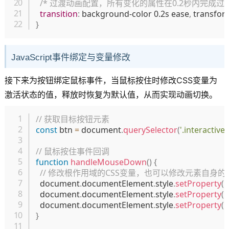
/* 过渡动画配置，所有变化的属性在0.2秒内完成过渡 
transition
:
 background-color 0.2s ease
,
 transfor
}
JavaScript事件绑定与变量修改
接下来为按钮绑定鼠标事件，当鼠标按住时修改CSS变量为
激活状态的值，释放时恢复为默认值，从而实现动画切换。
复制
// 获取目标按钮元素
const
 btn 
=
 document
.
querySelector
(
'.interactive-
// 鼠标按住事件回调
function
handleMouseDown
(
)
{
// 修改根作用域的CSS变量，也可以修改元素自身的C
  document
.
documentElement
.
style
.
setProperty
(
'
  document
.
documentElement
.
style
.
setProperty
(
'
  document
.
documentElement
.
style
.
setProperty
(
'
}