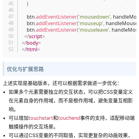
}
    btn
.
addEventListener
(
'mousedown'
,
 handleMo
    btn
.
addEventListener
(
'mouseup'
,
 handleMous
    btn
.
addEventListener
(
'mouseleave'
,
 handleMo
</
script
>
</
body
>
</
html
>
优化与扩展思路
上述实现是基础版本，还可以根据需求做进一步优化：
如果多个元素需要独立的交互状态，可以把CSS变量定义
在元素自身的作用域，而不是根作用域，避免变量互相影
响。
可以增加
touchstart
和
touchend
事件的支持，适配移动端
触摸操作的交互场景。
可以通过CSS变量的不同取值，实现更复杂的动画效果，