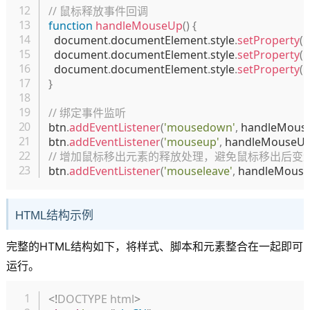
// 鼠标释放事件回调
function
handleMouseUp
(
)
{
  document
.
documentElement
.
style
.
setProperty
(
'
  document
.
documentElement
.
style
.
setProperty
(
'
  document
.
documentElement
.
style
.
setProperty
(
'
}
// 绑定事件监听
btn
.
addEventListener
(
'mousedown'
,
 handleMou
btn
.
addEventListener
(
'mouseup'
,
 handleMouseU
// 增加鼠标移出元素的释放处理，避免鼠标移出后变
btn
.
addEventListener
(
'mouseleave'
,
 handleMous
HTML结构示例
完整的HTML结构如下，将样式、脚本和元素整合在一起即可
运行。
复制
<!
DOCTYPE
html
>