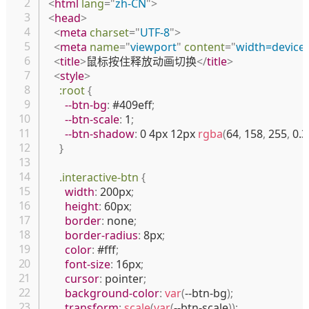
<
html
lang
=
"
zh-CN
"
>
<
head
>
<
meta
charset
=
"
UTF-8
"
>
<
meta
name
=
"
viewport
"
content
=
"
width=device-w
<
title
>
鼠标按住释放动画切换
</
title
>
<
style
>
:root
{
--btn-bg
:
 #409eff
;
--btn-scale
:
 1
;
--btn-shadow
:
 0 4px 12px 
rgba
(
64
,
 158
,
 255
,
 0.3
}
.interactive-btn
{
width
:
 200px
;
height
:
 60px
;
border
:
 none
;
border-radius
:
 8px
;
color
:
 #fff
;
font-size
:
 16px
;
cursor
:
 pointer
;
background-color
:
var
(
--btn-bg
)
;
transform
:
scale
(
var
(
--btn-scale
)
)
;