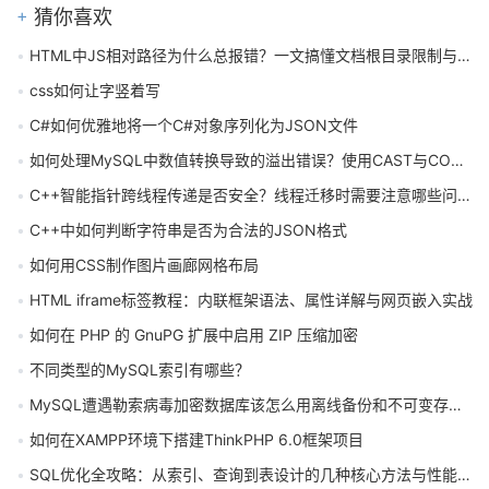
猜你喜欢
HTML中JS相对路径为什么总报错？一文搞懂文档根目录限制与解决方法
css如何让字竖着写
C#如何优雅地将一个C#对象序列化为JSON文件
如何处理MySQL中数值转换导致的溢出错误？使用CAST与CONVERT函数的最佳实践
C++智能指针跨线程传递是否安全？线程迁移时需要注意哪些问题？
C++中如何判断字符串是否为合法的JSON格式
如何用CSS制作图片画廊网格布局
HTML iframe标签教程：内联框架语法、属性详解与网页嵌入实战
如何在 PHP 的 GnuPG 扩展中启用 ZIP 压缩加密
不同类型的MySQL索引有哪些？
MySQL遭遇勒索病毒加密数据库该怎么用离线备份和不可变存储解决
如何在XAMPP环境下搭建ThinkPHP 6.0框架项目
SQL优化全攻略：从索引、查询到表设计的几种核心方法与性能提升技巧