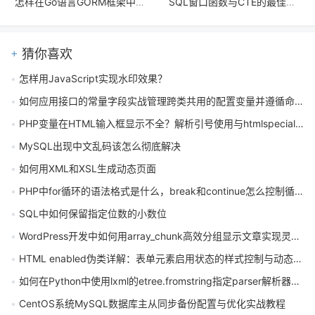
怎样在Go语言GORM框架中规避SQL注入_使用参数化API替代原始SQL拼接
SQL窗口函数与CTE的最佳组合方式是什么
猜你喜欢
怎样用JavaScript实现水印效果？
如何应用接口的常量字段实战管理跨类共用的配置变量并遵循命名规范
PHP变量在HTML输入框显示不全？解析引号使用与htmlspecialchars转义
MySQL出现中文乱码该怎么彻底解决
如何用XML和XSL生成动态页面
PHP中for循环的语法格式是什么，break和continue怎么控制循环执行
SQL中如何保留指定位数的小数位
WordPress开发中如何用array_chunk高效分组显示文章实现灵活布局
HTML enabled伪类详解：表单元素启用状态的样式控制与动态应用
如何在Python中使用lxml的etree.fromstring指定parser解析器参数
CentOS系统MySQL数据库主从同步备份配置与优化实战教程