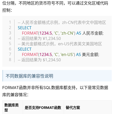
位分隔，不同地区的货币符号不同，可以通过文化区域代码
控制：
复制
-- 人民币金额格式示例，zh-CN代表中文中国地区
SELECT
FORMAT
(
1234.5
,
'C'
,
'zh-CN'
)
AS
 人民币金额
;
-- 返回结果为 ¥1,234.50
-- 美元金额格式示例，en-US代表英文美国地区
SELECT
FORMAT
(
1234.5
,
'C'
,
'en-US'
)
AS
 美元金额
;
-- 返回结果为 $1,234.50
不同数据库的兼容性说明
FORMAT函数并非所有SQL数据库都支持，以下是常见数据
库的兼容情况：
数据库类
是否支持FORMAT函数
替代方案
型