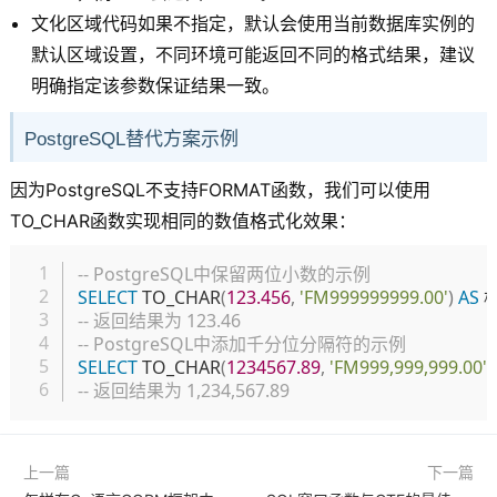
文化区域代码如果不指定，默认会使用当前数据库实例的
默认区域设置，不同环境可能返回不同的格式结果，建议
明确指定该参数保证结果一致。
PostgreSQL替代方案示例
因为PostgreSQL不支持FORMAT函数，我们可以使用
TO_CHAR函数实现相同的数值格式化效果：
复制
-- PostgreSQL中保留两位小数的示例
SELECT
 TO_CHAR
(
123.456
,
'FM999999999.00'
)
AS
 
-- 返回结果为 123.46
-- PostgreSQL中添加千分位分隔符的示例
SELECT
 TO_CHAR
(
1234567.89
,
'FM999,999,999.00'
)
-- 返回结果为 1,234,567.89
上一篇
下一篇