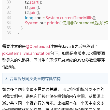
        t2
.
start
(
)
;
        t1
.
join
(
)
;
        t2
.
join
(
)
;
long
 end 
=
System
.
currentTimeMillis
(
)
;
System
.
out
.
println
(
"使用@Contended后执行
}
}
需要注意的是
@Contended
注解在Java 9之后被移到了
jdk.internal.vm.annotation
包下，如果是高版本JDK需要调
整导入的包路径，同时生产环境开启对应的JVM参数需要评
估影响。
3. 合理拆分同步变量的存储结构
如果多个同步变量不需要强关联，可以将它们拆分到不同的
对象实例中，避免它们被存储在相邻的内存空间，从根源上
减少共享同一个缓存行的可能。比如原本在一个类中定义多