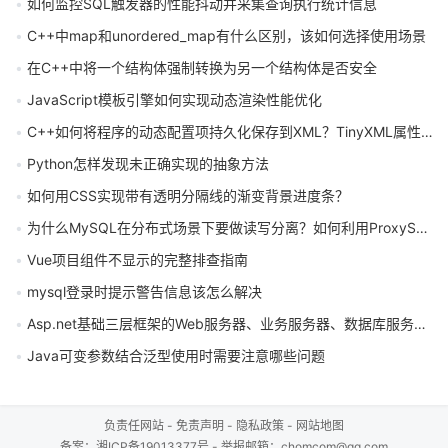
如何监控SQL触发器的性能抖动并采集查询执行统计信息
C++中map和unordered_map有什么区别，该如何选择使用场景
在C++中将一个结构体强制转换为另一个结构体是否安全
JavaScript模板引擎如何实现动态渲染性能优化
C++如何将程序的动态配置项持久化保存到XML？TinyXML属性操作详解
Python怎样发现未正确实现的抽象方法
如何用CSS实现带有透明分隔线的渐变背景进度条？
为什么MySQL在分布式场景下要做读写分离？如何利用ProxySQL中间件均衡负载
Vue项目组件不显示的完整排查指南
mysql登录时提示警告信息该怎么解决
Asp.net基础三层框架的Web服务器、业务服务器、数据库服务器分别是什么
Java可变参数结合泛型使用时需要注意哪些问题
负责任网站
-
免责声明
-
隐私政策
-
网站地图
备案：
湘ICP备19013377号
- 举报邮箱：chomcom@qq.com