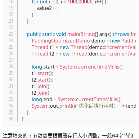
for
(
int
 i 
=
0
;
 i 
<
100000000
;
 i
++
)
{
            value2
++
;
}
}
public
static
void
main
(
String
[
]
 args
)
throws
Int
PaddingOptimizedDemo
 demo 
=
new
Paddin
Thread
 t1 
=
new
Thread
(
demo
::
incrementVal
Thread
 t2 
=
new
Thread
(
demo
::
incrementVal
long
 start 
=
System
.
currentTimeMillis
(
)
;
        t1
.
start
(
)
;
        t2
.
start
(
)
;
        t1
.
join
(
)
;
        t2
.
join
(
)
;
long
 end 
=
System
.
currentTimeMillis
(
)
;
System
.
out
.
println
(
"优化后执行耗时："
+
(
end 
}
}
注意填充的字节数需要根据缓存行大小调整，一般64字节的