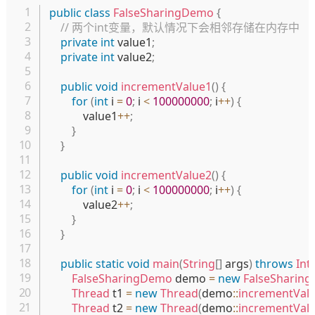
复制
public
class
FalseSharingDemo
{
// 两个int变量，默认情况下会相邻存储在内存中
private
int
 value1
;
private
int
 value2
;
public
void
incrementValue1
(
)
{
for
(
int
 i 
=
0
;
 i 
<
100000000
;
 i
++
)
{
            value1
++
;
}
}
public
void
incrementValue2
(
)
{
for
(
int
 i 
=
0
;
 i 
<
100000000
;
 i
++
)
{
            value2
++
;
}
}
public
static
void
main
(
String
[
]
 args
)
throws
Int
FalseSharingDemo
 demo 
=
new
FalseSharin
Thread
 t1 
=
new
Thread
(
demo
::
incrementVal
Thread
 t2 
=
new
Thread
(
demo
::
incrementVal