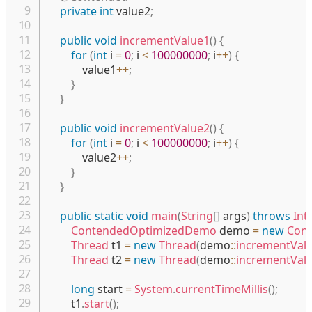
private
int
 value2
;
public
void
incrementValue1
(
)
{
for
(
int
 i 
=
0
;
 i 
<
100000000
;
 i
++
)
{
            value1
++
;
}
}
public
void
incrementValue2
(
)
{
for
(
int
 i 
=
0
;
 i 
<
100000000
;
 i
++
)
{
            value2
++
;
}
}
public
static
void
main
(
String
[
]
 args
)
throws
Int
ContendedOptimizedDemo
 demo 
=
new
Con
Thread
 t1 
=
new
Thread
(
demo
::
incrementVal
Thread
 t2 
=
new
Thread
(
demo
::
incrementVal
long
 start 
=
System
.
currentTimeMillis
(
)
;
        t1
.
start
(
)
;