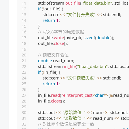
    std
::
ofstream 
out_file
(
"float_data.bin"
,
 std
::
ios
if
(
!
out_file
)
{
        std
::
cerr 
<<
"文件打开失败"
<<
 std
::
endl
;
return
1
;
}
// 写入8字节的原始数据
    out_file
.
write
(
byte_ptr
,
sizeof
(
double
)
)
;
    out_file
.
close
(
)
;
// 读取文件验证
double
 read_num
;
    std
::
ifstream 
in_file
(
"float_data.bin"
,
 std
::
ios
::
b
if
(
!
in_file
)
{
        std
::
cerr 
<<
"文件读取失败"
<<
 std
::
endl
;
return
1
;
}
    in_file
.
read
(
reinterpret_cast
<
char
*
>
(
&
read_n
    in_file
.
close
(
)
;
    std
::
cout 
<<
"原始数值: "
<<
 num 
<<
 std
::
endl
;
    std
::
cout 
<<
"读取数值: "
<<
 read_num 
<<
 std
::
// 对比两个数值是否完全一致