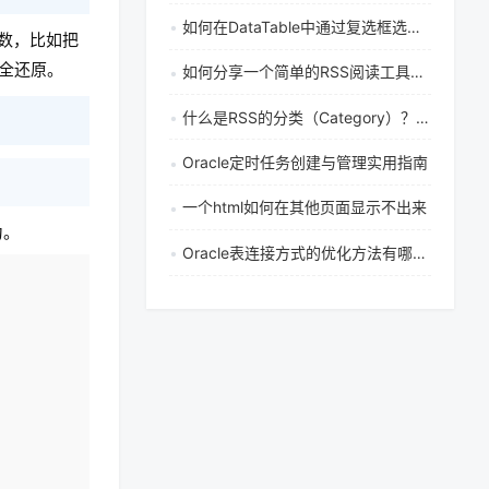
如何在DataTable中通过复选框选择动态填充相邻列的输入框
点数，比如把
完全还原。
如何分享一个简单的RSS阅读工具实现方法
什么是RSS的分类（Category）？如何为你的RSS文章添加标签和分类？
Oracle定时任务创建与管理实用指南
一个html如何在其他页面显示不出来
为。
Oracle表连接方式的优化方法有哪些？附实用示例说明
复制