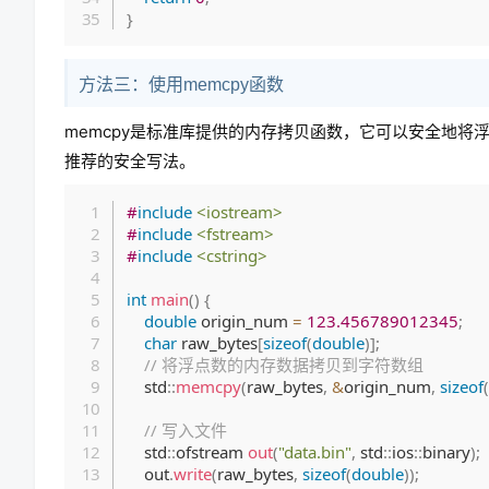
}
方法三：使用memcpy函数
memcpy是标准库提供的内存拷贝函数，它可以安全地
推荐的安全写法。
#
include
<iostream>
#
include
<fstream>
#
include
<cstring>
int
main
(
)
{
double
 origin_num 
=
123.456789012345
;
char
 raw_bytes
[
sizeof
(
double
)
]
;
// 将浮点数的内存数据拷贝到字符数组
    std
::
memcpy
(
raw_bytes
,
&
origin_num
,
sizeof
(
// 写入文件
    std
::
ofstream 
out
(
"data.bin"
,
 std
::
ios
::
binary
)
;
    out
.
write
(
raw_bytes
,
sizeof
(
double
)
)
;