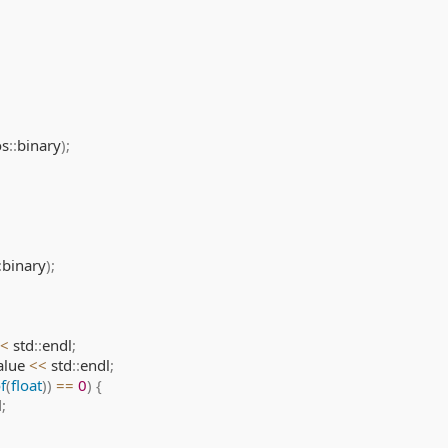
os
::
binary
)
;
:
binary
)
;
<
 std
::
endl
;
alue 
<<
 std
::
endl
;
f
(
float
)
)
==
0
)
{
l
;