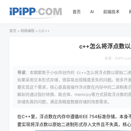
首页
AI
前端技术
首页
>
网络编程
>
C/C++
c++怎么将浮点数
来源：
IPIPP.co
导读
：本期聚焦于小伙伴创作的《c++怎么将浮点数以原始二
如果采用文本形式存储，很容易出现精度丢失的问题。很多开
要实现这个需求，核心是直接操作浮点数在内存中的二进制表
解如何通过指针转换、联合体、memcpy等方式获取浮点数
存储失真的问题，满足高精度数据存储的场景需求。
在C++里，浮点数在内存中遵循IEEE 754标准存储
要实现将浮点数以原始二进制形式存入文件且不失真，核