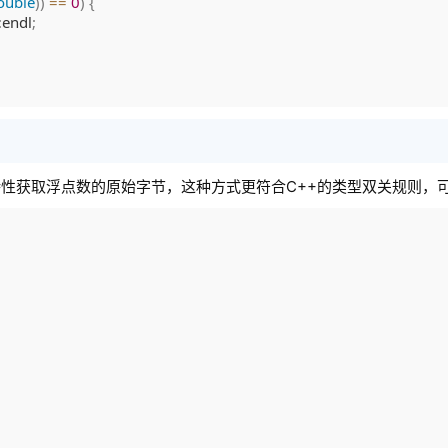
ouble
)
)
==
0
)
{
:
endl
;
性获取浮点数的原始字节，这种方式更符合C++的类型双关规则，