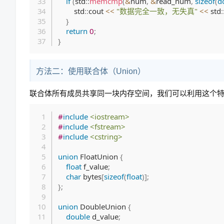
if
(
std
::
memcmp
(
&
num
,
&
read_num
,
sizeof
(
d
        std
::
cout 
<<
"数据完全一致，无失真"
<<
 std
:
}
return
0
;
}
方法二：使用联合体（Union）
联合体所有成员共享同一块内存空间，我们可以利用这个特
#
include
<iostream>
#
include
<fstream>
#
include
<cstring>
union
 FloatUnion 
{
float
 f_value
;
char
 bytes
[
sizeof
(
float
)
]
;
}
;
union
 DoubleUnion 
{
double
 d_value
;