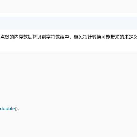
将浮点数的内存数据拷贝到字符数组中，避免指针转换可能带来的未定
double
)
)
;