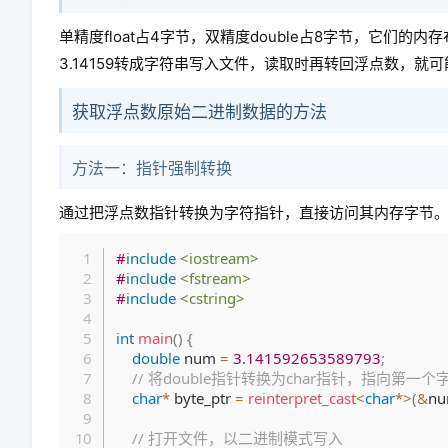
单精度float占4字节，双精度double占8字节，它
3.14159转成字符串写入文件，读取时再转回浮点数，
获取浮点数原始二进制数据的方法
方法一：指针强制转换
通过把浮点数指针转换为字符指针，直接访问其内存字节
#
include
<iostream>
#
include
<fstream>
#
include
<cstring>
int
main
(
)
{
double
 num 
=
3.141592653589793
;
// 将double指针转换为char指针，指向第一个
char
*
 byte_ptr 
=
reinterpret_cast
<
char
*
>
(
&
n
// 打开文件，以二进制模式写入