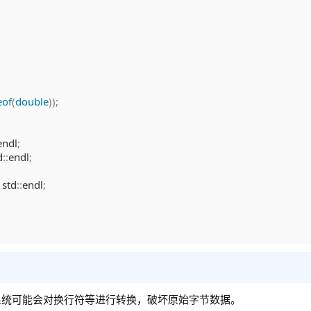
eof
(
double
)
)
;
endl
;
d
::
endl
;
 std
::
endl
;
系统可能会对换行符等进行转换，破坏原始字节数据。