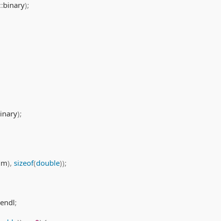
::
binary
)
;
inary
)
;
um
)
,
sizeof
(
double
)
)
;
endl
;