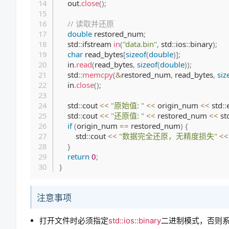
    out
.
close
(
)
;
// 读取并还原
double
 restored_num
;
    std
::
ifstream 
in
(
"data.bin"
,
 std
::
ios
::
binary
)
;
char
 read_bytes
[
sizeof
(
double
)
]
;
    in
.
read
(
read_bytes
,
sizeof
(
double
)
)
;
    std
::
memcpy
(
&
restored_num
,
 read_bytes
,
siz
    in
.
close
(
)
;
    std
::
cout 
<<
"原始值: "
<<
 origin_num 
<<
 std
::
    std
::
cout 
<<
"还原值: "
<<
 restored_num 
<<
 st
if
(
origin_num 
==
 restored_num
)
{
        std
::
cout 
<<
"数据完全还原，无精度损失"
<<
}
return
0
;
}
注意事项
打开文件时必须指定
std::ios::binary
二进制模式，否则