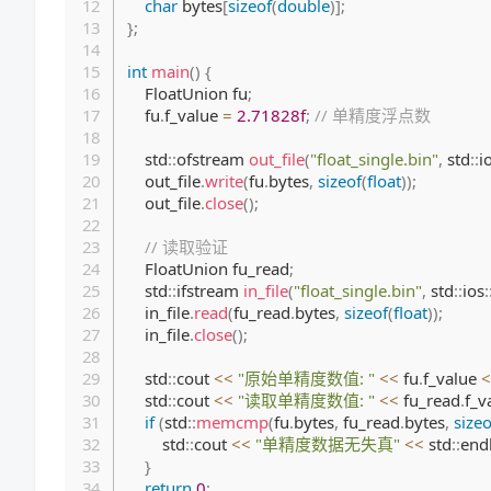
char
 bytes
[
sizeof
(
double
)
]
;
}
;
int
main
(
)
{
    FloatUnion fu
;
    fu
.
f_value 
=
2.71828f
;
// 单精度浮点数
    std
::
ofstream 
out_file
(
"float_single.bin"
,
 std
::
i
    out_file
.
write
(
fu
.
bytes
,
sizeof
(
float
)
)
;
    out_file
.
close
(
)
;
// 读取验证
    FloatUnion fu_read
;
    std
::
ifstream 
in_file
(
"float_single.bin"
,
 std
::
ios
:
    in_file
.
read
(
fu_read
.
bytes
,
sizeof
(
float
)
)
;
    in_file
.
close
(
)
;
    std
::
cout 
<<
"原始单精度数值: "
<<
 fu
.
f_value 
<
    std
::
cout 
<<
"读取单精度数值: "
<<
 fu_read
.
f_v
if
(
std
::
memcmp
(
fu
.
bytes
,
 fu_read
.
bytes
,
sizeo
        std
::
cout 
<<
"单精度数据无失真"
<<
 std
::
end
}
return
0
;