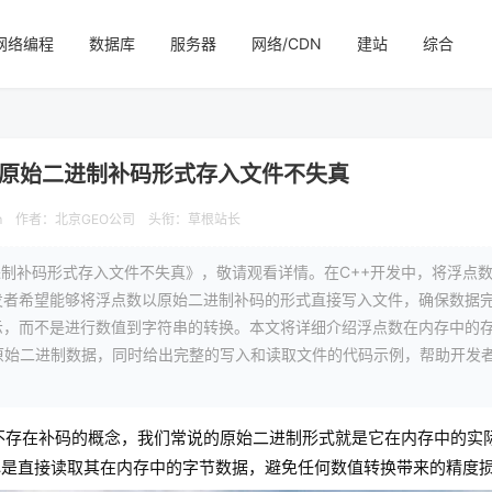
网络编程
数据库
服务器
网络/CDN
建站
综合
以原始二进制补码形式存入文件不失真
m
作者：北京GEO公司
头衔：草根站长
进制补码形式存入文件不失真》，敬请观看详情。在C++开发中，将浮点
发者希望能够将浮点数以原始二进制补码的形式直接写入文件，确保数据
示，而不是进行数值到字符串的转换。本文将详细介绍浮点数在内存中的
的原始二进制数据，同时给出完整的写入和读取文件的代码示例，帮助开发
，本身不存在补码的概念，我们常说的原始二进制形式就是它在内存中的实
心是直接读取其在内存中的字节数据，避免任何数值转换带来的精度